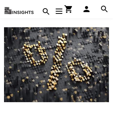
Hae
Avaa navigaatio
Kirjakauppa
Hae
Hae