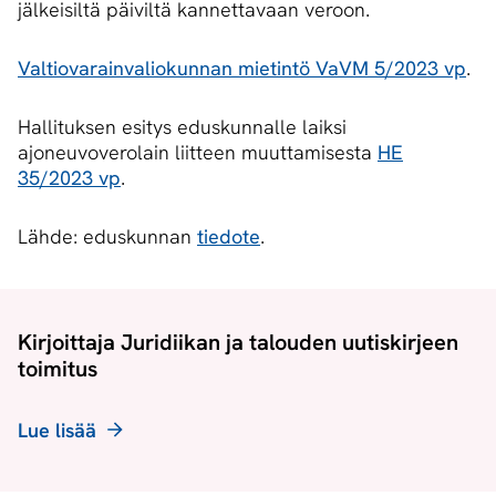
jälkeisiltä päiviltä kannettavaan veroon.
Valtiovarainvaliokunnan mietintö VaVM 5/2023 vp
.
Hallituksen esitys eduskunnalle laiksi
ajoneuvoverolain liitteen muuttamisesta
HE
35/2023 vp
.
Lähde: eduskunnan
tiedote
.
Kirjoittaja Juridiikan ja talouden uutiskirjeen
toimitus
Lue lisää