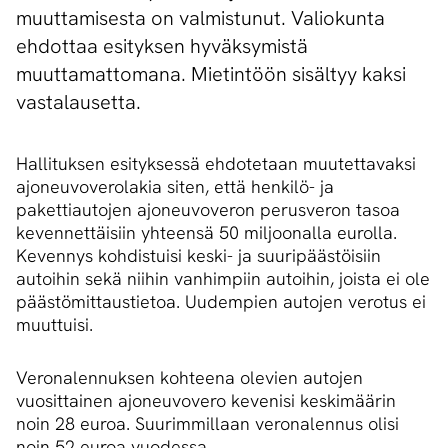
muuttamisesta on valmistunut. Valiokunta
ehdottaa esityksen hyväksymistä
muuttamattomana. Mietintöön sisältyy kaksi
vastalausetta.
Hallituksen esityksessä ehdotetaan muutettavaksi
ajoneuvoverolakia siten, että henkilö- ja
pakettiautojen ajoneuvoveron perusveron tasoa
kevennettäisiin yhteensä 50 miljoonalla eurolla.
Kevennys kohdistuisi keski- ja suuripäästöisiin
autoihin sekä niihin vanhimpiin autoihin, joista ei ole
päästömittaustietoa. Uudempien autojen verotus ei
muuttuisi.
Veronalennuksen kohteena olevien autojen
vuosittainen ajoneuvovero kevenisi keskimäärin
noin 28 euroa. Suurimmillaan veronalennus olisi
noin 52 euroa vuodessa.