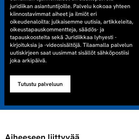
juridiikan asiantuntijoille. Palvelu kokoaa yhteen
kiinnostavimmat aiheet ja ilmiöt eri
oikeudenaloilta: julkaisemme uutisia, artikkeleita,
oikeustapauskommentteja, säädös- ja
tapauskoosteita sekä Juridiikkaa lyhyesti -
kirjoituksia ja -videosisältöjä. Tilaamalla palvelun
uutiskirjeen saat uusimmat sisällöt sähköpostiisi
joka arkipäivä.
Tutustu palveluun
Aiheeseen liittyvää