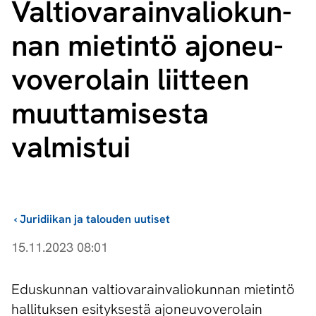
Val­tio­va­rain­va­lio­kun­
nan mietintö ajo­neu­
vo­ve­ro­lain liitteen
muuttamisesta
valmistui
›
Juridiikan ja talouden uutiset
15.11.2023 08:01
Eduskunnan valtiovarainvaliokunnan mietintö
hallituksen esityksestä ajoneuvoverolain