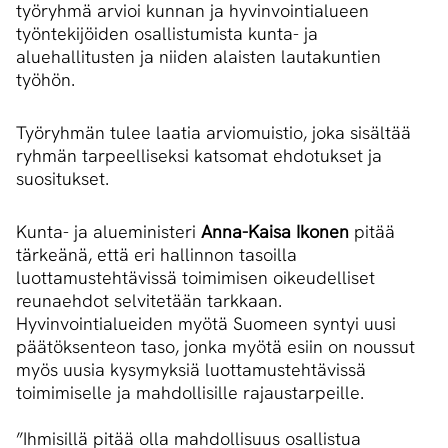
työryhmä arvioi kunnan ja hyvinvointialueen
työntekijöiden osallistumista kunta- ja
aluehallitusten ja niiden alaisten lautakuntien
työhön.
Työryhmän tulee laatia arviomuistio, joka sisältää
ryhmän tarpeelliseksi katsomat ehdotukset ja
suositukset.
Kunta- ja alueministeri
Anna-Kaisa Ikonen
pitää
tärkeänä, että eri hallinnon tasoilla
luottamustehtävissä toimimisen oikeudelliset
reunaehdot selvitetään tarkkaan.
Hyvinvointialueiden myötä Suomeen syntyi uusi
päätöksenteon taso, jonka myötä esiin on noussut
myös uusia kysymyksiä luottamustehtävissä
toimimiselle ja mahdollisille rajaustarpeille.
”Ihmisillä pitää olla mahdollisuus osallistua