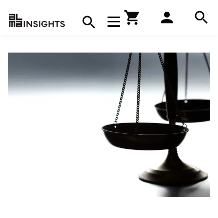
Hae
Avaa navigaatio
Kirjakauppa
Hae
Hae