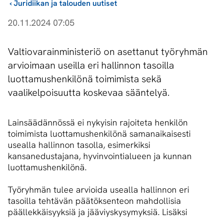
›
Juridiikan ja talouden uutiset
20.11.2024 07:05
Valtiovarainministeriö on asettanut työryhmän
arvioimaan useilla eri hallinnon tasoilla
luottamushenkilönä toimimista sekä
vaalikelpoisuutta koskevaa sääntelyä.
Lainsäädännössä ei nykyisin rajoiteta henkilön
toimimista luottamushenkilönä samanaikaisesti
usealla hallinnon tasolla, esimerkiksi
kansanedustajana, hyvinvointialueen ja kunnan
luottamushenkilönä.
Työryhmän tulee arvioida usealla hallinnon eri
tasoilla tehtävän päätöksenteon mahdollisia
päällekkäisyyksiä ja jääviyskysymyksiä. Lisäksi