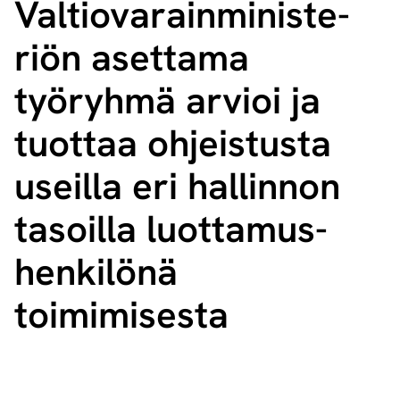
Val­tio­va­rain­mi­nis­te­
riön asettama
työryhmä arvioi ja
tuottaa ohjeistusta
useilla eri hallinnon
tasoilla luot­ta­mus­
hen­ki­lö­nä
toimimisesta