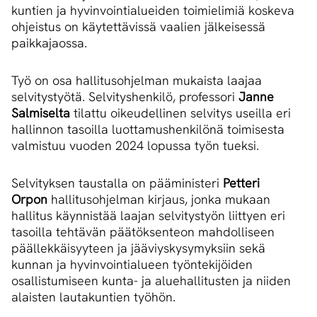
kuntien ja hyvinvointialueiden toimielimiä koskeva
ohjeistus on käytettävissä vaalien jälkeisessä
paikkajaossa.
Työ on osa hallitusohjelman mukaista laajaa
selvitystyötä. Selvityshenkilö, professori
Janne
Salmiselta
tilattu oikeudellinen selvitys useilla eri
hallinnon tasoilla luottamushenkilönä toimisesta
valmistuu vuoden 2024 lopussa työn tueksi.
Selvityksen taustalla on pääministeri
Petteri
Orpon
hallitusohjelman kirjaus, jonka mukaan
hallitus käynnistää laajan selvitystyön liittyen eri
tasoilla tehtävän päätöksenteon mahdolliseen
päällekkäisyyteen ja jääviyskysymyksiin sekä
kunnan ja hyvinvointialueen työntekijöiden
osallistumiseen kunta- ja aluehallitusten ja niiden
alaisten lautakuntien työhön.