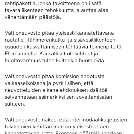
rahtipakettia, jonka tavoitteena on lisätä
tavaraliikenteen tehokkuutta ja auttaa alaa
vähentämään päästöjä.
Valtioneuvosto pitää yleisesti kannatettavana
rautatie-, lähimerenkulku- ja sisävesiliikenteen
osuuden kasvattamiseen tähtääviä toimenpiteitä
EU:n alueella. Kansalliset olosuhteet ja
huoltovarmuus tulee kuitenkin huomioida.
Valtioneuvosto pitää komission ehdotusta
vaikeaselkoisena ja pyrkii siihen, että
neuvotteluiden aikana ehdotuksen sisältöä
selvennetään esimerkiksi sen soveltamisalan
suhteen.
Valtioneuvosto näkee, että intermodaalikuljetusten
tukitoimien kehittäminen on yleisesti ottaen
kannatettavaa, jotta liikenteen päästöjä saadaan