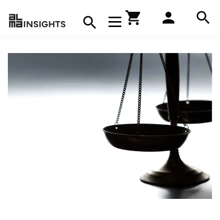
Hae
Avaa navigaatio
Kirjakauppa
Hae
Hae