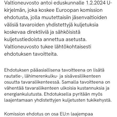
Valtioneuvosto antoi eduskunnalle 1.2.2024 U-
kirjelmän, joka koskee Euroopan komission
ehdotusta, jolla muutettaisiin jäsenvaltioiden
välisiä tavaroiden yhdistettyjä kuljetuksia
koskevaa direktiiviä ja sähköisistä
kuljetustiedoista annettua asetusta.
Valtioneuvosto tukee lähtökohtaisesti
ehdotuksen tavoitteita.
Ehdotuksen pääasiallisena tavoitteena on lisätä
rautatie-, lähimerenkulku- ja sisävesiliikenteen
osuutta tavaraliikenteessä. Samalla tavoitteena on
vähentää tavaraliikenteen ulkoisia kustannuksia ja
energiankulutusta. Ehdotuksella pyritään myös
laajentamaan yhdistettyjen kuljetusten tukikehystä.
Komission ehdotus on osa EU:n laajempaa