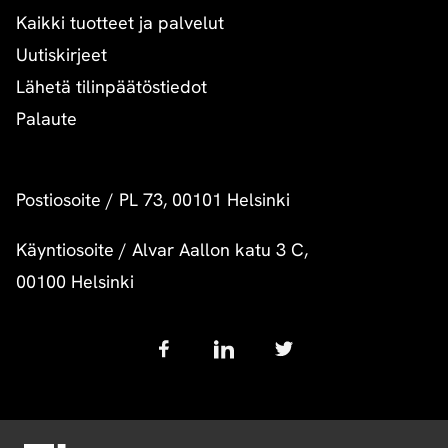
Kaikki tuotteet ja palvelut
Uutiskirjeet
Lähetä tilinpäätöstiedot
Palaute
Postiosoite
/
PL 73, 00101 Helsinki
Käyntiosoite
/
Alvar Aallon katu 3 C,
00100 Helsinki
Follow
us