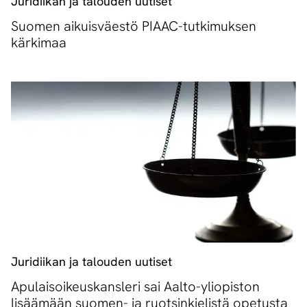
Juridiikan ja talouden uutiset
Suomen aikuisväestö PIAAC-tutkimuksen
kärkimaa
Juridiikan ja talouden uutiset
Apulaisoikeuskansleri sai Aalto-yliopiston
lisäämään suomen- ja ruotsinkielistä opetusta