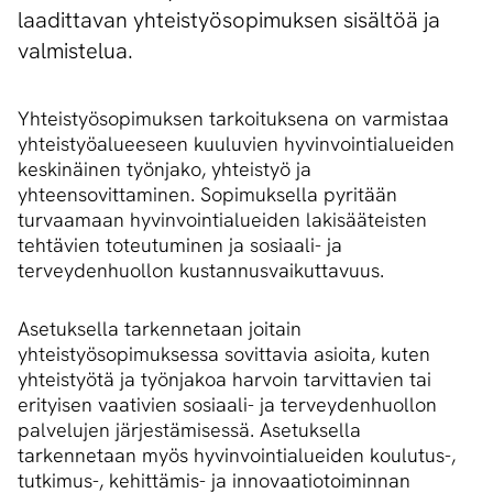
laadittavan yhteistyösopimuksen sisältöä ja
valmistelua.
Yhteistyösopimuksen tarkoituksena on varmistaa
yhteistyöalueeseen kuuluvien hyvinvointialueiden
keskinäinen työnjako, yhteistyö ja
yhteensovittaminen. Sopimuksella pyritään
turvaamaan hyvinvointialueiden lakisääteisten
tehtävien toteutuminen ja sosiaali- ja
terveydenhuollon kustannusvaikuttavuus.
Asetuksella tarkennetaan joitain
yhteistyösopimuksessa sovittavia asioita, kuten
yhteistyötä ja työnjakoa harvoin tarvittavien tai
erityisen vaativien sosiaali- ja terveydenhuollon
palvelujen järjestämisessä. Asetuksella
tarkennetaan myös hyvinvointialueiden koulutus-,
tutkimus-, kehittämis- ja innovaatiotoiminnan