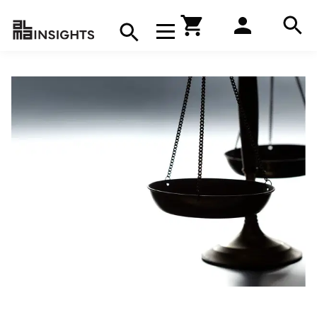
Hae
Avaa navigaatio
Kirjakauppa
Hae
Hae