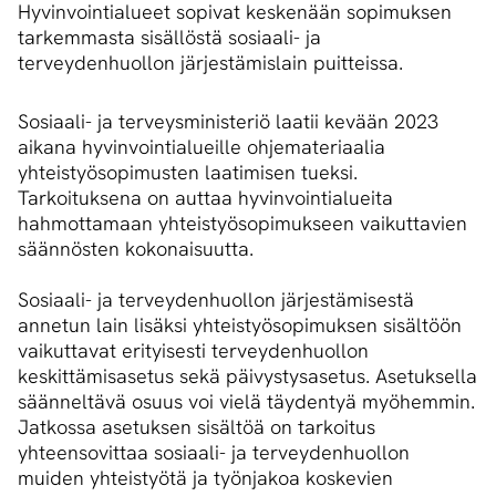
Hyvinvointialueet sopivat keskenään sopimuksen
tarkemmasta sisällöstä sosiaali- ja
terveydenhuollon järjestämislain puitteissa.
Sosiaali- ja terveysministeriö laatii kevään 2023
aikana hyvinvointialueille ohjemateriaalia
yhteistyösopimusten laatimisen tueksi.
Tarkoituksena on auttaa hyvinvointialueita
hahmottamaan yhteistyösopimukseen vaikuttavien
säännösten kokonaisuutta.
Sosiaali- ja terveydenhuollon järjestämisestä
annetun lain lisäksi yhteistyösopimuksen sisältöön
vaikuttavat erityisesti terveydenhuollon
keskittämisasetus sekä päivystysasetus. Asetuksella
säänneltävä osuus voi vielä täydentyä myöhemmin.
Jatkossa asetuksen sisältöä on tarkoitus
yhteensovittaa sosiaali- ja terveydenhuollon
muiden yhteistyötä ja työnjakoa koskevien