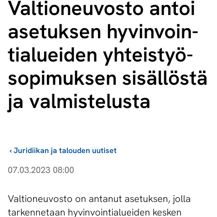
Valtioneuvosto antoi
asetuksen hy­vin­voin­
tia­luei­den yh­teis­työ­
so­pi­muk­sen sisällöstä
ja valmistelusta
›
Juridiikan ja talouden uutiset
07.03.2023 08:00
Valtioneuvosto on antanut asetuksen, jolla
tarkennetaan hyvinvointialueiden kesken