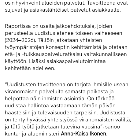
osin hyvinvointialueiden palvelut. Tavoitteena ovat
sujuvat ja asiakaslähtöiset palvelut asiakkaalle.
Raportissa on useita jatkoehdotuksia, joiden
perusteella uudistus etenee toiseen vaiheeseen
(2024‒2026). Tällöin jatketaan yhteisten
työympäristöjen konseptin kehittämistä ja otetaan
etä- ja -tulkkauspalveluratkaisu valtakunnalliseen
käyttöön. Lisäksi asiakaspalvelutoimintaa
kehitetään edelleen.
”Uudistusten tavoitteena on tarjota ihmisille usean
viranomaisen palveluita samasta paikasta ja
helpottaa näin ihmisten asiointia. On tärkeää
uudistaa hallintoa vastaamaan tämän päivän
haasteisiin ja tulevaisuuden tarpeisiin. Uudistusta
on tehty hyvässä yhteistyössä viranomaisten välillä,
ja tätä työtä jatketaan tulevina vuosina”, sanoo
kunta- ja alueministeri
Anna-Kaisa Ikonen
.