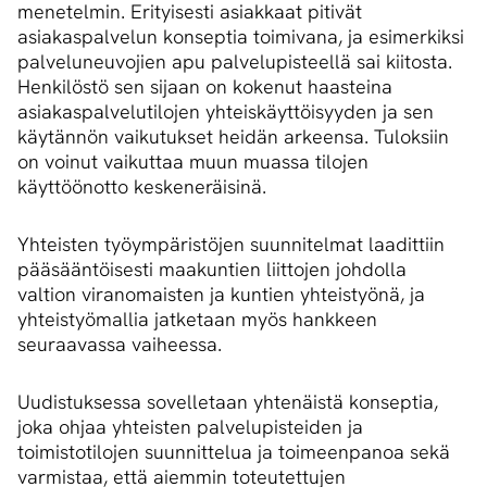
menetelmin. Erityisesti asiakkaat pitivät
asiakaspalvelun konseptia toimivana, ja esimerkiksi
palveluneuvojien apu palvelupisteellä sai kiitosta.
Henkilöstö sen sijaan on kokenut haasteina
asiakaspalvelutilojen yhteiskäyttöisyyden ja sen
käytännön vaikutukset heidän arkeensa. Tuloksiin
on voinut vaikuttaa muun muassa tilojen
käyttöönotto keskeneräisinä.
Yhteisten työympäristöjen suunnitelmat laadittiin
pääsääntöisesti maakuntien liittojen johdolla
valtion viranomaisten ja kuntien yhteistyönä, ja
yhteistyömallia jatketaan myös hankkeen
seuraavassa vaiheessa.
Uudistuksessa sovelletaan yhtenäistä konseptia,
joka ohjaa yhteisten palvelupisteiden ja
toimistotilojen suunnittelua ja toimeenpanoa sekä
varmistaa, että aiemmin toteutettujen