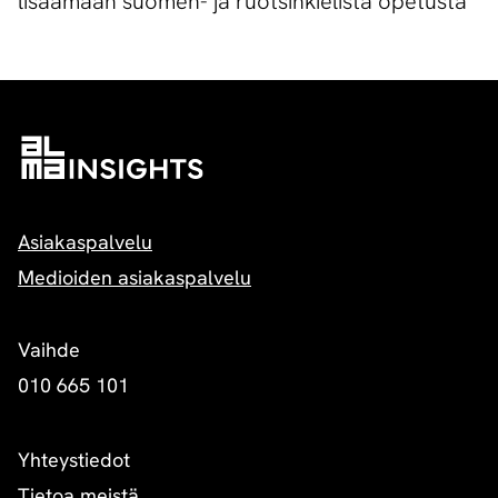
lisäämään suomen- ja ruotsinkielistä opetusta
Asiakaspalvelu
Medioiden asiakaspalvelu
Vaihde
010 665 101
Yhteystiedot
Tietoa meistä