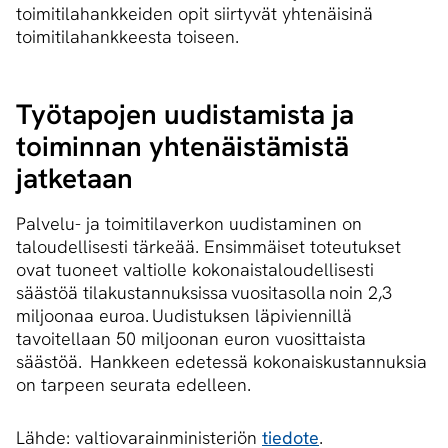
toimitilahankkeiden opit siirtyvät yhtenäisinä
toimitilahankkeesta toiseen.
Työtapojen uudistamista ja
toiminnan yhtenäistämistä
jatketaan
Palvelu- ja toimitilaverkon uudistaminen on
taloudellisesti tärkeää. Ensimmäiset toteutukset
ovat tuoneet valtiolle kokonaistaloudellisesti
säästöä tilakustannuksissa vuositasolla noin 2,3
miljoonaa euroa. Uudistuksen läpiviennillä
tavoitellaan 50 miljoonan euron vuosittaista
säästöä. Hankkeen edetessä kokonaiskustannuksia
on tarpeen seurata edelleen.
Lähde: valtiovarainministeriön
tiedote
.