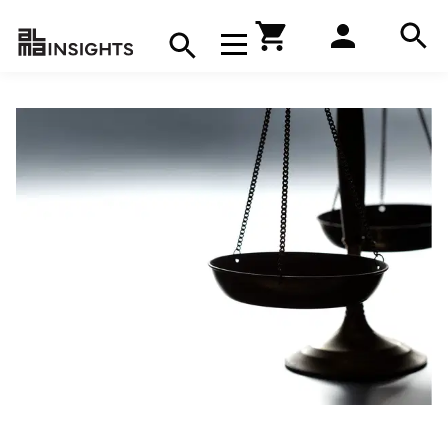
Hae
Avaa navigaatio
Kirjakauppa
Hae
Hae