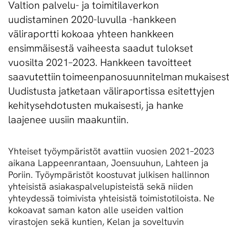
Valtion palvelu- ja toimitilaverkon
uudistaminen 2020-luvulla -hankkeen
väliraportti kokoaa yhteen hankkeen
ensimmäisestä vaiheesta saadut tulokset
vuosilta 2021–2023. Hankkeen tavoitteet
saavutettiin toimeenpanosuunnitelman mukaisest
Uudistusta jatketaan väliraportissa esitettyjen
kehitysehdotusten mukaisesti, ja hanke
laajenee uusiin maakuntiin.
Yhteiset työympäristöt avattiin vuosien 2021–2023
aikana Lappeenrantaan, Joensuuhun, Lahteen ja
Poriin. Työympäristöt koostuvat julkisen hallinnon
yhteisistä asiakaspalvelupisteistä sekä niiden
yhteydessä toimivista yhteisistä toimistotiloista. Ne
kokoavat saman katon alle useiden valtion
virastojen sekä kuntien, Kelan ja soveltuvin