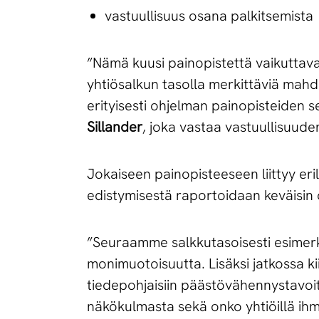
vastuullisuus osana palkitsemista
”Nämä kuusi painopistettä vaikuttavat
yhtiösalkun tasolla merkittäviä mahdol
erityisesti ohjelman painopisteiden 
Sillander
, joka vastaa vastuullisuud
Jokaiseen painopisteeseen liittyy erila
edistymisestä raportoidaan keväisin
”Seuraamme salkkutasoisesti esimerki
monimuotoisuutta. Lisäksi jatkossa k
tiedepohjaisiin päästövähennystavoit
näkökulmasta sekä onko yhtiöillä ihmi