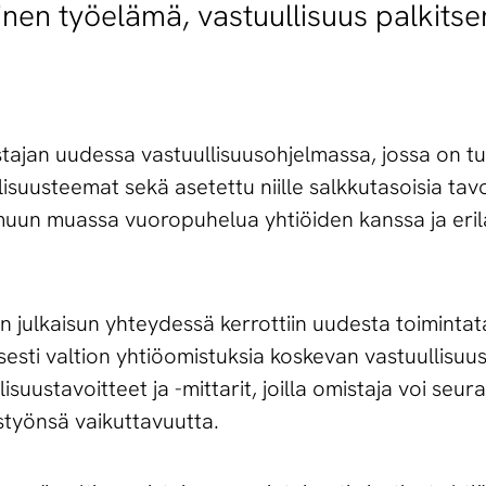
nen työelämä, vastuullisuus palkitse
tajan uudessa vastuullisuusohjelmassa, jossa on tu
lisuusteemat sekä asetettu niille salkkutasoisia tavoi
uun muassa vuoropuhelua yhtiöiden kanssa ja erila
n julkaisun yhteydessä kerrottiin uudesta toimintat
sesti valtion yhtiöomistuksia koskevan vastuullisuu
isuustavoitteet ja -mittarit, joilla omistaja voi seu
styönsä vaikuttavuutta.