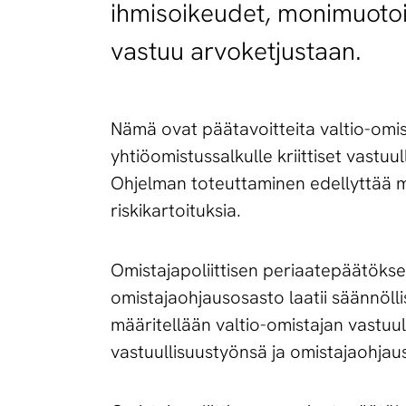
ihmisoikeudet, monimuotoi
vastuu arvoketjustaan.
Nämä ovat päätavoitteita valtio-omis
yhtiöomistussalkulle kriittiset vastuul
Ohjelman toteuttaminen edellyttää m
riskikartoituksia.
Omistajapoliittisen periaatepäätökse
omistajaohjausosasto laatii säännölli
määritellään valtio-omistajan vastuull
vastuullisuustyönsä ja omistajaohjau