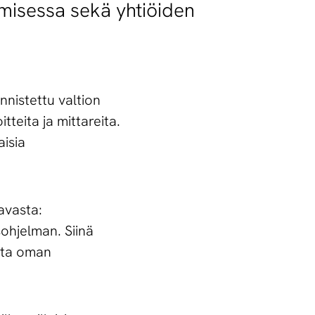
misessa sekä yhtiöiden
nnistettu valtion
tteita ja mittareita.
isia
avasta:
sohjelman. Siinä
rata oman