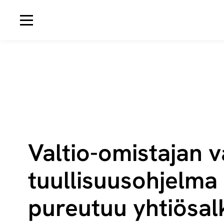
Avaa navigaatio
Valtio-omistajan v
tuul­li­suus­oh­jel­ma
pureutuu yhtiösal