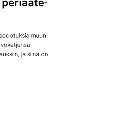
pe­ri­aa­te­
uusodotuksia muun
rvoketjunsa
uksiin, ja siinä on