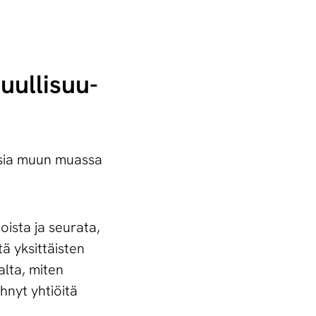
l­li­suu­
ksia muun muassa
oista ja seurata,
tä yksittäisten
alta, miten
hnyt yhtiöitä