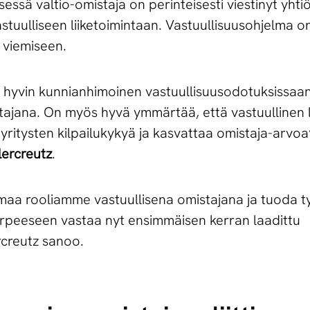
ssä valtio-omistaja on perinteisesti viestinyt yhtiöil
stuulliseen liiketoimintaan. Vastuullisuusohjelma o
 viemiseen.
ut hyvin kunnianhimoinen vastuullisuusodotuksissaan,
stajana. On myös hyvä ymmärtää, että vastuullinen l
a yritysten kilpailukykyä ja kasvattaa omistaja-arv
ercreutz
.
aa rooliamme vastuullisena omistajana ja tuoda 
tarpeeseen vastaa nyt ensimmäisen kerran laadittu
rcreutz sanoo.