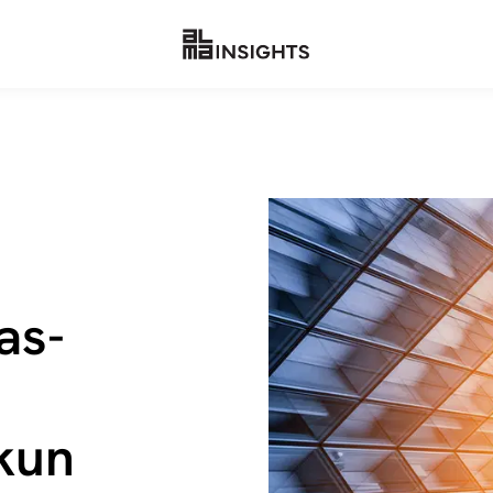
as­
kun