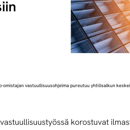
iin
io-omistajan vastuullisuusohjelma pureutuu yhtiösalkun keskeis
vastuullisuustyössä korostuvat ilmast