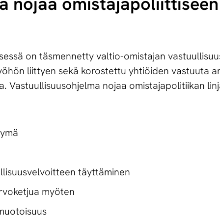
a nojaa omis­ta­ja­po­liit­ti­seen 
ksessä on täsmennetty valtio-omistajan vastuullis
yöhön liittyen sekä korostettu yhtiöiden vastuuta a
. Vastuullisuusohjelma nojaa omistajapolitiikan linja
rtymä
ellisuusvelvoitteen täyttäminen
arvoketjua myöten
imuotoisuus