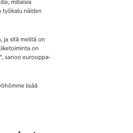
le, millaisia
n työkalu näiden
 ja sitä meiltä on
iiketoiminta on
oa”, sanoo eurooppa-
työhömme lisää