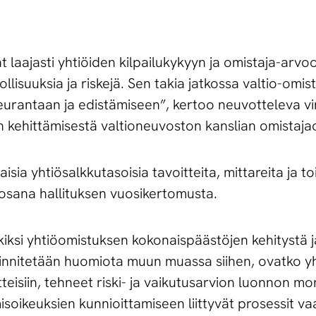
 laajasti yhtiöiden kilpailukykyyn ja omistaja-arvoo
lisuuksia ja riskejä. Sen takia jatkossa valtio-omist
seurantaan ja edistämiseen”, kertoo neuvotteleva v
en kehittämisestä valtioneuvoston kanslian omistaja
isia yhtiösalkkutasoisia tavoitteita, mittareita ja t
 osana hallituksen vuosikertomusta.
ksi yhtiöomistuksen kokonaispäästöjen kehitystä ja
iinnitetään huomiota muun muassa siihen, ovatko yh
teisiin, tehneet riski- ja vaikutusarvion luonnon 
soikeuksien kunnioittamiseen liittyvät prosessit vaa