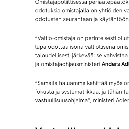
Omistajapoliittisessa periaatepäätökse
odotuksia omistajalla on yhtiöiden va
odotusten seurantaan ja käytäntöön
”Valtio-omistaja on perinteisesti oll
lupa odottaa isona valtiollisena omi
taloudellisesti järkevää: se vahvista
ja omistajaohjausministeri
Anders Adl
”Samalla haluamme kehittää myös om
fokusta ja systematiikkaa, ja tähän 
vastuullisuusohjelma”, ministeri Adle