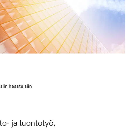
iin haasteisiin
o- ja luontotyö,