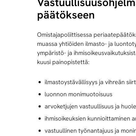
Vas­tuul­li­suus­oh­jel­m
pää­tök­seen
Omistajapoliittisessa periaatepäätö
muassa yhtiöiden ilmasto- ja luontot
ympäristö- ja ihmisoikeusvaikutuksista
kuusi painopistettä:
ilmastoystävällisyys ja vihreän sii
luonnon monimuotoisuus
arvoketjujen vastuullisuus ja huol
ihmisoikeuksien kunnioittaminen 
vastuullinen työnantajuus ja mon