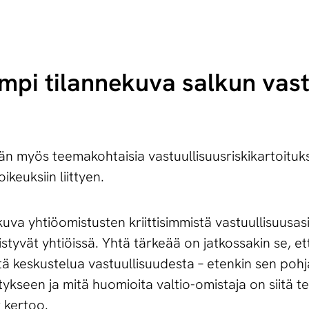
pi tilannekuva salkun vas­tuu
n myös teemakohtaisia vastuullisuusriskikartoitu
keuksiin liittyen.
uva yhtiöomistusten kriittisimmistä vastuullisuusasi
istyvät yhtiöissä. Yhtä tärkeää on jatkossakin se, et
ä keskustelua vastuullisuudesta – etenkin sen pohj
ykseen ja mitä huomioita valtio-omistaja on siitä te
 kertoo.