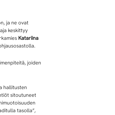
n, ja ne ovat
aja keskittyy
irkamies
Katariina
ohjausosastolla.
oimenpiteitä, joiden
 hallitusten
tiöt sitoutuneet
monimuotoisuuden
ditulla tasolla”,