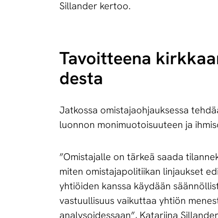
Sillander kertoo.
Tavoitteena kirkkaam
des­ta
Jatkossa omistajaohjauksessa tehdää
luonnon monimuotoisuuteen ja ihmisoi
”Omistajalle on tärkeä saada tilannek
miten omistajapolitiikan linjaukset ed
yhtiöiden kanssa käydään säännöllist
vastuullisuus vaikuttaa yhtiön menest
analysoidessaan”, Katariina Sillander