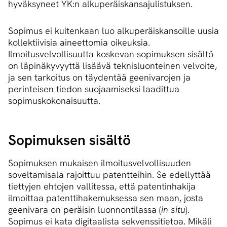
hyväksyneet YK:n alkuperäiskansajulistuksen.
Sopimus ei kuitenkaan luo alkuperäiskansoille uusia
kollektiivisia aineettomia oikeuksia.
Ilmoitusvelvollisuutta koskevan sopimuksen sisältö
on läpinäkyvyyttä lisäävä teknisluonteinen velvoite,
ja sen tarkoitus on täydentää geenivarojen ja
perinteisen tiedon suojaamiseksi laadittua
sopimuskokonaisuutta.
Sopimuksen sisältö
Sopimuksen mukaisen ilmoitusvelvollisuuden
soveltamisala rajoittuu patentteihin. Se edellyttää
tiettyjen ehtojen vallitessa, että patentinhakija
ilmoittaa patenttihakemuksessa sen maan, josta
geenivara on peräisin luonnontilassa (
in situ
).
Sopimus ei kata digitaalista sekvenssitietoa. Mikäli