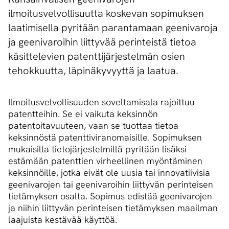
ilmoitusvelvollisuutta koskevan sopimuksen
laatimisella pyritään parantamaan geenivaroja
ja geenivaroihin liittyvää perinteistä tietoa
käsittelevien patenttijärjestelmän osien
tehokkuutta, läpinäkyvyyttä ja laatua.
Ilmoitusvelvollisuuden soveltamisala rajoittuu
patentteihin. Se ei vaikuta keksinnön
patentoitavuuteen, vaan se tuottaa tietoa
keksinnöstä patenttiviranomaisille. Sopimuksen
mukaisilla tietojärjestelmillä pyritään lisäksi
estämään patenttien virheellinen myöntäminen
keksinnöille, jotka eivät ole uusia tai innovatiivisia
geenivarojen tai geenivaroihin liittyvän perinteisen
tietämyksen osalta. Sopimus edistää geenivarojen
ja niihin liittyvän perinteisen tietämyksen maailman
laajuista kestävää käyttöä.