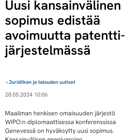
Uusi kansainvälinen
sopimus edistää
avoimuutta pa­tent­ti­
jär­jes­tel­mäs­sä
›
Juridiikan ja talouden uutiset
28.05.2024 10:06
Maailman henkisen omaisuuden järjestö
WIPO:n diplomaattisessa konferenssissa
Genevessä on hyväksytty uusi sopimus.
Kansainvälisen geenivarojen