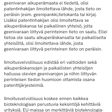
geenivaran alkuperämaata ei tiedetä, olisi
patentinhakijan ilmoitettava lähde, josta tieto on
peräisin (esim. geenipankki,tietokanta tai kirja).
Lisäksi patentinhakijan olisi ilmoitettava se
alkuperäiskansa tai paikallinen yhteisö, jolta
geenivaraan liittyvä perinteinen tieto on saatu. Ellei
tietoa ole saatu alkuperäiskansalta tai paikalliselta
yhteisöltä, olisi ilmoitettava lähde, josta
geenivaraan liittyvä perinteinen tieto on peräisin.
Ilmoitusvelvollisuus edistää eri valtioiden sekä
alkuperäiskansojen ja paikallisten yhteisöjen
hallussa olevien geenivarojen ja niihin liittyvän
perinteisen tiedon huomioon ottamista osana
patenttijärjestelmiä.
Ilmoitusvelvollisuus koskee ennen kaikkea
bioteknologiaan perustuvia keksintöjä kehittäviä
yrityksiä. EU-maissa on merkittäviä bioteknologia-