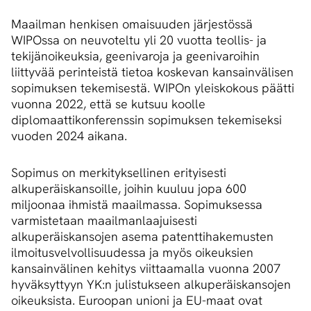
Maailman henkisen omaisuuden järjestössä
WIPOssa on neuvoteltu yli 20 vuotta teollis- ja
tekijänoikeuksia, geenivaroja ja geenivaroihin
liittyvää perinteistä tietoa koskevan kansainvälisen
sopimuksen tekemisestä. WIPOn yleiskokous päätti
vuonna 2022, että se kutsuu koolle
diplomaattikonferenssin sopimuksen tekemiseksi
vuoden 2024 aikana.
Sopimus on merkityksellinen erityisesti
alkuperäiskansoille, joihin kuuluu jopa 600
miljoonaa ihmistä maailmassa. Sopimuksessa
varmistetaan maailmanlaajuisesti
alkuperäiskansojen asema patenttihakemusten
ilmoitusvelvollisuudessa ja myös oikeuksien
kansainvälinen kehitys viittaamalla vuonna 2007
hyväksyttyyn YK:n julistukseen alkuperäiskansojen
oikeuksista. Euroopan unioni ja EU-maat ovat