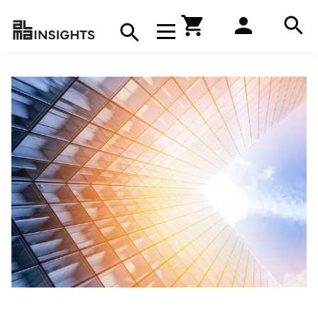
Hae
Avaa navigaatio
Kirjakauppa
Hae
Hae