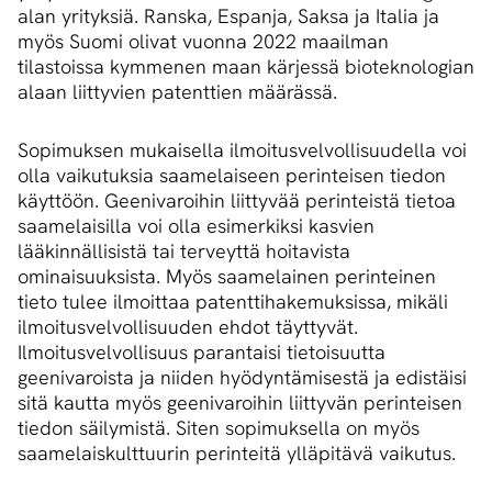
alan yrityksiä. Ranska, Espanja, Saksa ja Italia ja
myös Suomi olivat vuonna 2022 maailman
tilastoissa kymmenen maan kärjessä bioteknologian
alaan liittyvien patenttien määrässä.
Sopimuksen mukaisella ilmoitusvelvollisuudella voi
olla vaikutuksia saamelaiseen perinteisen tiedon
käyttöön. Geenivaroihin liittyvää perinteistä tietoa
saamelaisilla voi olla esimerkiksi kasvien
lääkinnällisistä tai terveyttä hoitavista
ominaisuuksista. Myös saamelainen perinteinen
tieto tulee ilmoittaa patenttihakemuksissa, mikäli
ilmoitusvelvollisuuden ehdot täyttyvät.
Ilmoitusvelvollisuus parantaisi tietoisuutta
geenivaroista ja niiden hyödyntämisestä ja edistäisi
sitä kautta myös geenivaroihin liittyvän perinteisen
tiedon säilymistä. Siten sopimuksella on myös
saamelaiskulttuurin perinteitä ylläpitävä vaikutus.