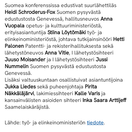
Suomea konferenssissa edustivat suurlähettiläs
Heidi Schroderus-Fox
Suomen pysyvästä
edustustosta Genevessä, hallitusneuvos
Anna
Vuopala
opetus- ja kulttuuriministeriöstä,
erityisasiantuntija
Stiina Löytömäki
työ- ja
elinkeinoministeriöstä, johtava tutkijainsinööri
Hetti
Palonen
Patentti- ja rekisterihallituksesta sekä
lähetystöneuvos
Anna Vitie
, I lähetystösihteeri
Juuso Moisander
ja I lähetystösihteeri
Jussi
Nummelin
Suomen pysyvästä edustustosta
Genevessä.
Lisäksi valtuuskuntaan osallistuivat asiantuntijoina
Jukka Liedes
sekä puheenjohtaja
Pirita
Näkkäläjärvi
, lakimiessihteeri
Kalle Varis
ja
kansainvälisten asioiden sihteeri
Inka Saara Arttijeff
Saamelaiskäräjistä.
Lähde: työ- ja elinkeinoministeriön
tiedote
.