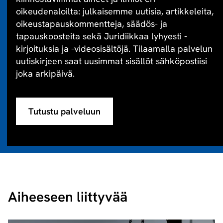
oikeudenaloilta: julkaisemme uutisia, artikkeleita,
oikeustapauskommentteja, säädös- ja
tapauskoosteita sekä Juridiikkaa lyhyesti -
kirjoituksia ja -videosisältöjä. Tilaamalla palvelun
uutiskirjeen saat uusimmat sisällöt sähköpostiisi
joka arkipäivä.
Tutustu palveluun
Aiheeseen liittyvää