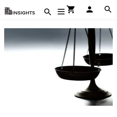
Hae
Avaa navigaatio
Kirjakauppa
Hae
Hae