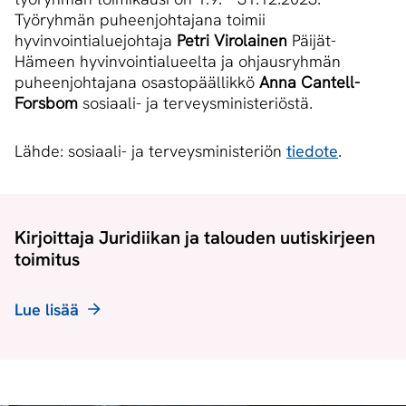
Työryhmän puheenjohtajana toimii
hyvinvointialuejohtaja
Petri Virolainen
Päijät-
Hämeen hyvinvointialueelta ja ohjausryhmän
puheenjohtajana osastopäällikkö
Anna Cantell-
Forsbom
sosiaali- ja terveysministeriöstä.
Lähde: sosiaali- ja terveysministeriön
tiedote
.
Kirjoittaja Juridiikan ja talouden uutiskirjeen
toimitus
Lue lisää