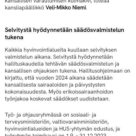
kansallisen varautumisen kulmakivi, toteaa
kansliapäällikkö
Veli-Mikko Niemi
.
Selvitystä hyödynnetään sää­dös­val­mis­te­lun
tukena
Kaikkia hyvinvointialueita kuullaan selvityksen
valmistelun aikana. Selvitystä hyödynnetään
hallituskaudella tehtävän säädösvalmistelun ja
kansallisen ohjauksen tukena. Hallitusohjelmaan on
kirjattu, että vuoden 2024 aikana säädetään
kansallisesta sairaaloiden ja päivystysten
kokonaisuudesta. Myös erikoissairaanhoidon
työnjakoa koskevat säädökset uudistetaan.
Työ- ja ohjausryhmässä on sosiaali- ja
terveysministeriön, valtiovarainministeriön,
hyvinvointialueiden ja HUS-yhtymän edustus, ja
työryhmän toimikausi on 1.9. – 31.12.2023.