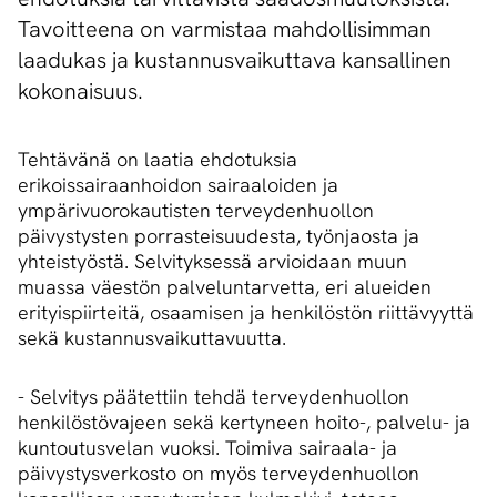
Tavoitteena on varmistaa mahdollisimman
laadukas ja kustannusvaikuttava kansallinen
kokonaisuus.
Tehtävänä on laatia ehdotuksia
erikoissairaanhoidon sairaaloiden ja
ympärivuorokautisten terveydenhuollon
päivystysten porrasteisuudesta, työnjaosta ja
yhteistyöstä. Selvityksessä arvioidaan muun
muassa väestön palveluntarvetta, eri alueiden
erityispiirteitä, osaamisen ja henkilöstön riittävyyttä
sekä kustannusvaikuttavuutta.
- Selvitys päätettiin tehdä terveydenhuollon
henkilöstövajeen sekä kertyneen hoito-, palvelu- ja
kuntoutusvelan vuoksi. Toimiva sairaala- ja
päivystysverkosto on myös terveydenhuollon