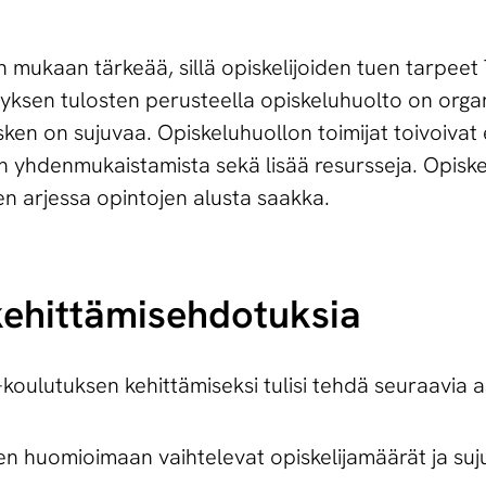
n mukaan tärkeää, sillä opiskelijoiden tuen tarpeet
tyksen tulosten perusteella opiskeluhuolto on organ
kesken on sujuvaa. Opiskeluhuollon toimijat toivoiv
n yhdenmukaistamista sekä lisää resursseja. Opiskel
n arjessa opintojen alusta saakka.
it­tä­mi­seh­do­tuk­sia
koulutuksen kehittämiseksi tulisi tehdä seuraavia a
n huomioimaan vaihtelevat opiskelijamäärät ja suju