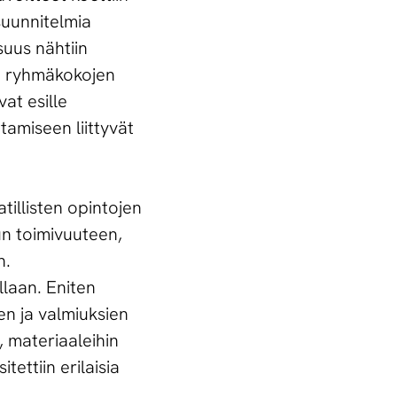
suunnitelmia
suus nähtiin
iin ryhmäkokojen
at esille
tamiseen liittyvät
illisten opintojen
un toimivuuteen,
n.
llaan. Eniten
en ja valmiuksien
, materiaaleihin
ettiin erilaisia