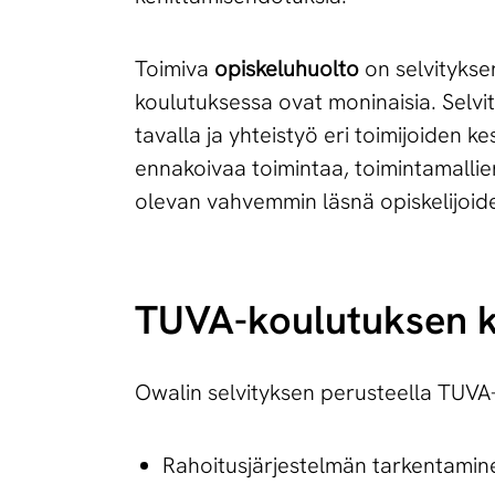
Toimiva
opiskeluhuolto
on selvitykse
koulutuksessa ovat moninaisia. Selvi
tavalla ja yhteistyö eri toimijoiden 
ennakoivaa toimintaa, toimintamallie
olevan vahvemmin läsnä opiskelijoide
TUVA-koulutuksen ke­h
Owalin selvityksen perusteella TUVA-
Rahoitusjärjestelmän tarkentamine