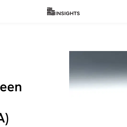
­seen
A)