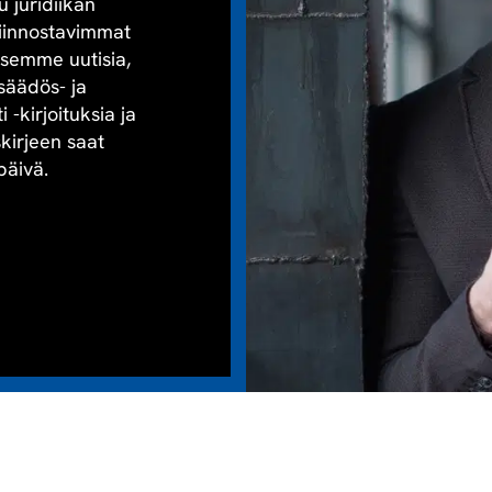
u juridiikan
kiinnostavimmat
aisemme uutisia,
säädös- ja
-kirjoituksia ja
skirjeen saat
päivä.