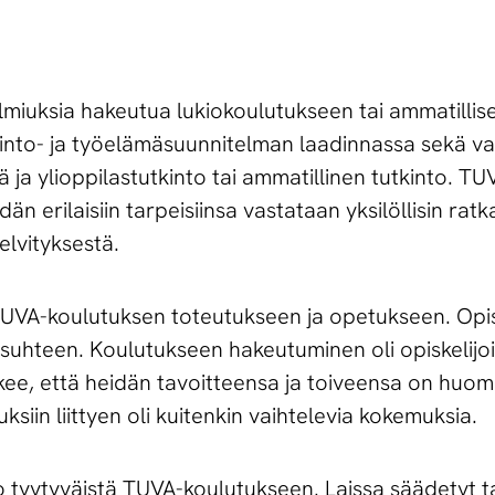
almiuksia hakeutua lukiokoulutukseen tai ammatillis
into- ja työelämäsuunnitelman laadinnassa sekä va
 ja ylioppilastutkinto tai ammatillinen tutkinto. T
n erilaisiin tarpeisiinsa vastataan yksilöllisin ratk
lvityksestä.
 TUVA-koulutuksen toteutukseen ja opetukseen. Opisk
on suhteen. Koulutukseen hakeutuminen oli opiskeli
kokee, että heidän tavoitteensa ja toiveensa on huo
ksiin liittyen oli kuitenkin vaihtelevia kokemuksia.
o tyytyväistä TUVA-koulutukseen. Laissa säädetyt ta