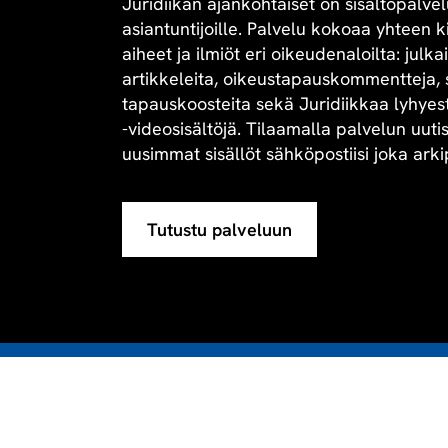
Juridiikan ajankohtaiset on sisältöpalvel
asiantuntijoille. Palvelu kokoaa yhteen 
aiheet ja ilmiöt eri oikeudenaloilta: julk
artikkeleita, oikeustapauskommentteja, 
tapauskoosteita sekä Juridiikkaa lyhyesti 
-videosisältöjä. Tilaamalla palvelun uuti
uusimmat sisällöt sähköpostiisi joka arki
Tutustu palveluun