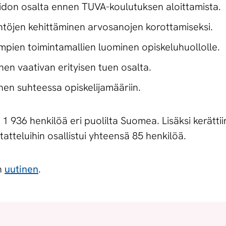
aidon osalta ennen TUVA-koulutuksen aloittamista.
ntöjen kehittäminen arvosanojen korottamiseksi.
ien toimintamallien luominen opiskeluhuollolle.
en vaativan erityisen tuen osalta.
nen suhteessa opiskelijamääriin.
 936 henkilöä eri puolilta Suomea. Lisäksi kerättii
tatteluihin osallistui yhteensä 85 henkilöä.
ön
uutinen
.