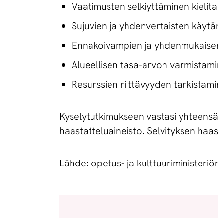
Vaatimusten selkiyttäminen kielit
Sujuvien ja yhdenvertaisten käytä
Ennakoivampien ja yhdenmukaisemp
Alueellisen tasa-arvon varmistamin
Resurssien riittävyyden tarkistami
Kyselytutkimukseen vastasi yhteensä 1
haastatteluaineisto. Selvityksen haas
Lähde: opetus- ja kulttuuriministeri