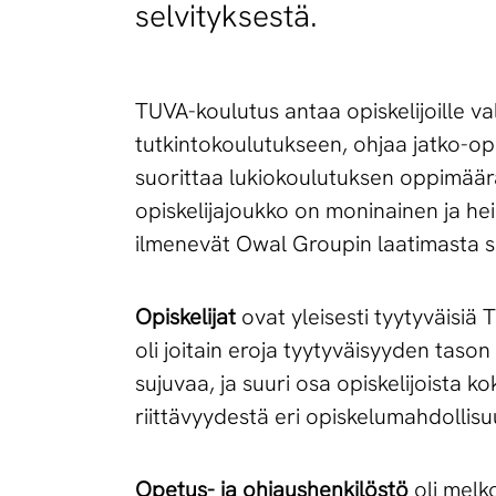
selvityksestä.
TUVA-koulutus antaa opiskelijoille v
tutkintokoulutukseen, ohjaa jatko-op
suorittaa lukiokoulutuksen oppimäärä
opiskelijajoukko on moninainen ja heidä
ilmenevät Owal Groupin laatimasta se
Opiskelijat
ovat yleisesti tyytyväisiä
oli joitain eroja tyytyväisyyden tas
sujuvaa, ja suuri osa opiskelijoista 
riittävyydestä eri opiskelumahdollisuu
Opetus- ja ohjaushenkilöstö
oli melk