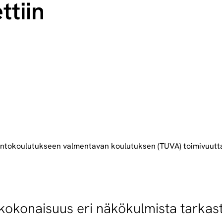
ttiin
intokoulutukseen valmentavan koulutuksen (TUVA) toimivuutta 
kokonaisuus eri näkökulmista tarkast