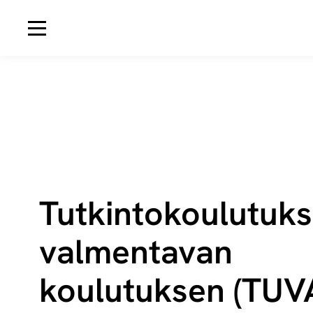
Avaa navigaatio
Tut­kin­to­kou­lu­tuk
valmentavan
koulutuksen (TUV