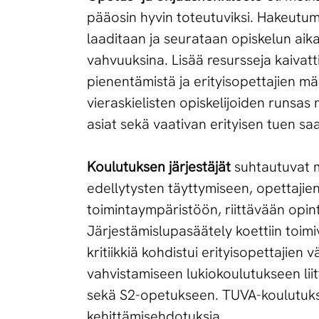
pääosin hyvin toteutuviksi. Hakeutum
laaditaan ja seurataan opiskelun aika
vahvuuksina. Lisää resursseja kaivatt
pienentämistä ja erityisopettajien m
vieraskielisten opiskelijoiden runsas
asiat sekä vaativan erityisen tuen sa
Koulutuksen järjestäjät
suhtautuvat m
edellytysten täyttymiseen, opettajie
toimintaympäristöön, riittävään opin
Järjestämislupasäätely koettiin toimiv
kritiikkiä kohdistui erityisopettajie
vahvistamiseen lukiokoulutukseen liitt
sekä S2-opetukseen. TUVA-koulutuksen 
kehittämisehdotuksia.