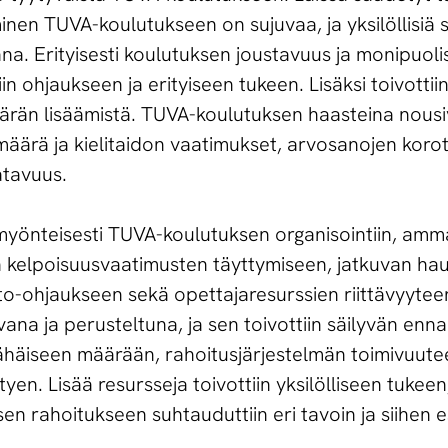
inen TUVA-koulutukseen on sujuvaa, ja yksilöllisiä 
na. Erityisesti koulutuksen joustavuus ja monipuoli
iin ohjaukseen ja erityiseen tukeen. Lisäksi toivott
äärän lisäämistä. TUVA-koulutuksen haasteina nousiv
 määrä ja kielitaidon vaatimukset, arvosanojen korot
atavuus.
yönteisesti TUVA-koulutuksen organisointiin, ammat
n kelpoisuusvaatimusten täyttymiseen, jatkuvan ha
to-ohjaukseen sekä opettajaresurssien riittävyytee
ana ja perusteltuna, ja sen toivottiin säilyvän enna
n vähäiseen määrään, rahoitusjärjestelmän toimivuute
yen. Lisää resursseja toivottiin yksilölliseen tukeen
rahoitukseen suhtauduttiin eri tavoin ja siihen esit