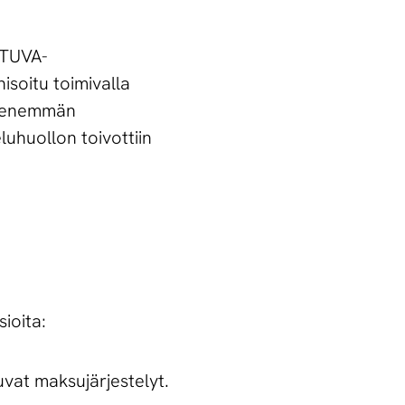
 TUVA-
isoitu toimivalla
at enemmän
uhuollon toivottiin
sioita:
vat maksujärjestelyt.