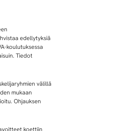
een
hvistaa edellytyksiä
UVA-koulutuksessa
aisuin. Tiedot
elijaryhmien välillä
joiden mukaan
mioitu. Ohjauksen
voitteet koettiin