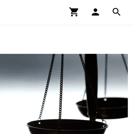
Kirjakauppa
Hae
Hae