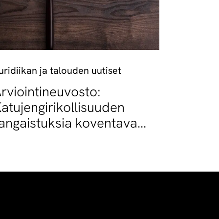
uridiikan ja talouden uutiset
rviointineuvosto:
atujengirikollisuuden
angaistuksia koventava
akiehdotus vaatii
arkennuksia