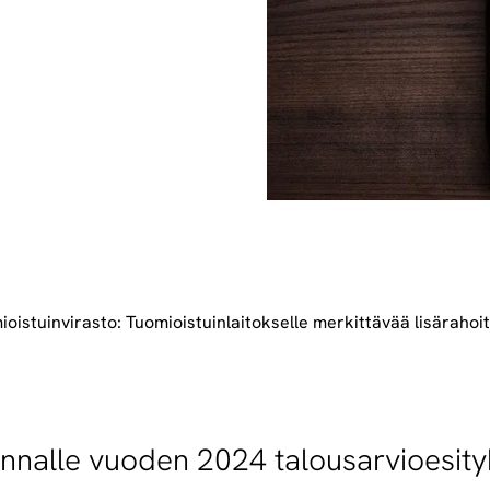
ioistuinvirasto: Tuomioistuinlaitokselle merkittävää lisärahoi
n­nal­le vuo­den 2024 ta­lous­ar­vio­esi­t