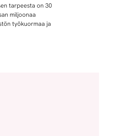
sen tarpeesta on 30
ksan miljoonaa
östön työkuormaa ja