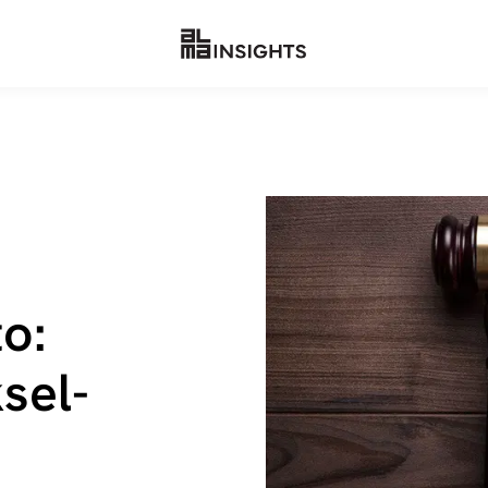
to:
­sel­