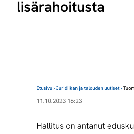
lisärahoitusta
Etusivu
›
Juridiikan ja talouden uutiset
›
Tuom
11.10.2023 16:23
Hal­li­tus on an­ta­nut edus­ku