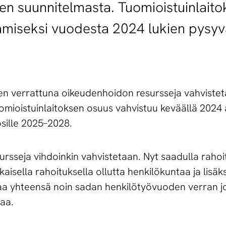
 suun­ni­tel­mas­ta. Tuo­miois­tuin­lai­tok­
­mi­sek­si vuo­des­ta 2024 lu­kien py­sy­vä
en verrattuna oikeudenhoidon resursseja vahviste
 tuomioistuinlaitoksen osuus vahvistuu keväällä 202
sille 2025–2028.
rsseja vihdoinkin vahvistetaan. Nyt saadulla rahoi
isella rahoituksella ollutta henkilökuntaa ja lisäk
imaa yhteensä noin sadan henkilötyövuoden verran 
aa.