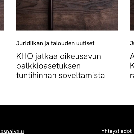
Juridiikan ja talouden uutiset
J
KHO jatkaa oikeusavun
A
palkkioasetuksen
K
tuntihinnan soveltamista
r
l
t
Yhteystiedot
kaspalvelu