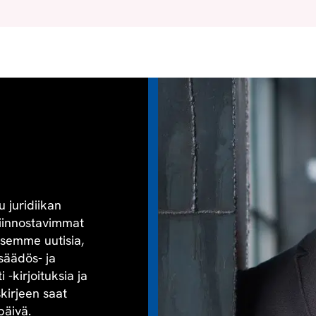
u juridiikan
kiinnostavimmat
aisemme uutisia,
säädös- ja
-kirjoituksia ja
skirjeen saat
päivä.