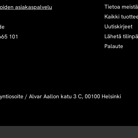
Tietoa meistä
oiden asiakaspalvelu
Kaikki tuottee
Uutiskirjeet
de
Lähetä tilinp
665 101
Palaute
yntiosoite
/
Alvar Aallon katu 3 C, 00100 Helsinki