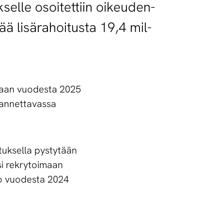
sel­le osoi­tet­tiin oi­keu­den­
ä li­sä­ra­hoi­tus­ta 19,4 mil­
taan vuodesta 2025
4 annettavassa
tuksella pystytään
si rekrytoimaan
jo vuodesta 2024