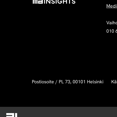
Medi
Vaih
010 
Postiosoite
/
PL 73, 00101 Helsinki
Kä