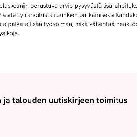
elaskelmiin perustuva arvio pysyvästä lisärahoituk
on esitetty rahoitusta ruuhkien purkamiseksi kahde
ista palkata lisää työvoimaa, mikä vähentää henkil
yaikoja.
n ja talouden uutiskirjeen toimitus