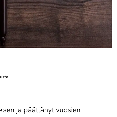
tusta
yk­sen ja päät­tä­nyt vuo­sien