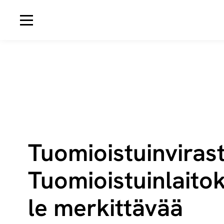
Avaa navigaatio
Tuo­miois­tuin­vi­ras­
Tuo­miois­tuin­lai­tok
le merkittävää