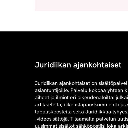
Juridiikan ajankohtaiset
Juridiikan ajankohtaiset on sisältöpalvel
asiantuntijoille. Palvelu kokoaa yhteen 
aiheet ja ilmiöt eri oikeudenaloilta: julk
artikkeleita, oikeustapauskommentteja, 
tapauskoosteita sekä Juridiikkaa lyhyesti 
-videosisältöjä. Tilaamalla palvelun uuti
uusimmat sisällöt sähköpostiisi joka arki