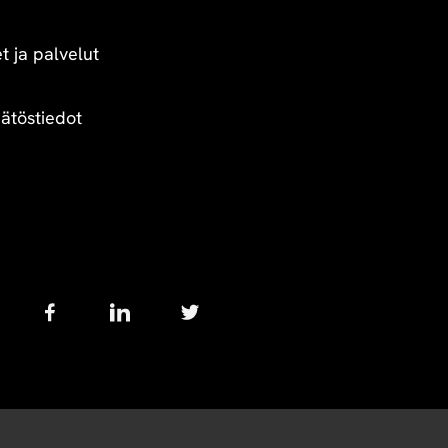
t ja palvelut
äätöstiedot
Follow
us