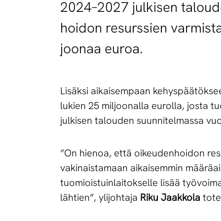
2024–2027 jul­ki­sen ta­lou­den
hoi­don re­surs­sien var­mis­ta
joo­naa eu­roa.
Lisäksi aikaisempaan kehyspäätökse
lukien 25 miljoonalla eurolla, josta
julkisen talouden suunnitelmassa vuo
”On hienoa, että oikeudenhoidon resu
vakinaistamaan aikaisemmin määräaika
tuomioistuinlaitokselle lisää työvo
lähtien”, ylijohtaja
Riku Jaakkola
tote