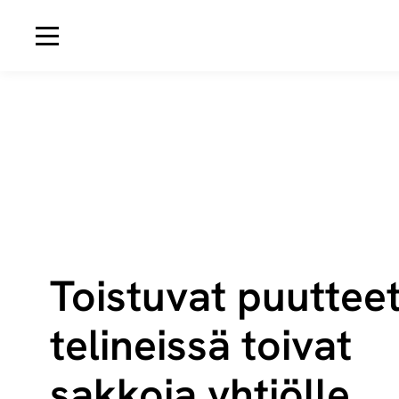
Avaa navigaatio
Toistuvat puuttee
telineissä toivat
sakkoja yhtiölle