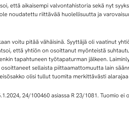
oi, että aikaisempi valvontahistoria sekä nyt syyksi
 ole noudatettu riittävää huolellisuutta ja varovais
an voitu pitää vähäisinä. Syyttäjä oli vaatinut yht
tsoi, että yhtiön on osoittanut myönteistä suhtaut
etenkin tapahtuneen työtapaturman jälkeen. Laiminly
osoittaneet sellaista piittaamattomuutta lain säänn
eisösakko olisi tullut tuomita merkittävästi alaraj
1.2024, 24/100460 asiassa R 23/1081. Tuomio ei o