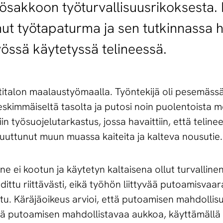
ösakkoon työturvallisuusrikoksesta. 
t työtapaturma ja sen tutkinnassa ha
työssä käytetyssä telineessä.
italon maalaustyömaalla. Työntekijä oli pesemässä
eskimmäiseltä tasolta ja putosi noin puolentoista m
 työsuojelutarkastus, jossa havaittiin, että telinee
 puuttunut muun muassa kaiteita ja kalteva nousutie.
ine ei kootun ja käytetyn kaltaisena ollut turvallinen
ttu riittävästi, eikä työhön liittyvää putoamisvaara
juttu. Käräjäoikeus arvioi, että putoamisen mahdollisu
jää putoamisen mahdollistavaa aukkoa, käyttämällä r