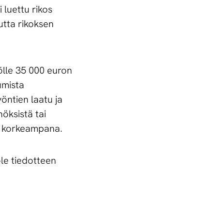
 luettu rikos
uutta rikoksen
iölle 35 000 euron
umista
öntien laatu ja
öksistä tai
aa korkeampana.
le tiedotteen