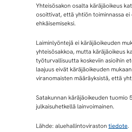
Yhteisösakon osalta käräjäoikeus kats
osoittivat, että yhtiön toiminnassa ei
ehkäisemiseksi.
Laiminlyöntejä ei käräjäoikeuden muka
yhteisösakkoa, mutta käräjäoikeus ka
työturvallisuutta koskeviin asioihin 
laajuus eivät käräjäoikeuden mukaan 
viranomaisten määräyksistä, että yht
Satakunnan käräjäoikeuden tuomio 5.
julkaisuhetkellä lainvoimainen.
Lähde: aluehallintoviraston
tiedote
.