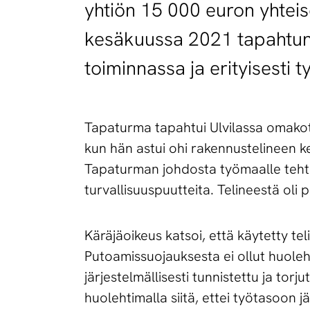
yhtiön 15 000 euron yhteis
kesäkuussa 2021 tapahtunu
toiminnassa ja erityisesti 
Tapaturma tapahtui Ulvilassa omakot
kun hän astui ohi rakennustelineen k
Tapaturman johdosta työmaalle tehtiin
turvallisuuspuutteita. Telineestä oli
Käräjäoikeus katsoi, että käytetty tel
Putoamissuojauksesta ei ollut huolehdi
järjestelmällisesti tunnistettu ja tor
huolehtimalla siitä, ettei työtasoon 