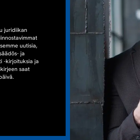
u juridiikan
kiinnostavimmat
aisemme uutisia,
säädös- ja
-kirjoituksia ja
skirjeen saat
päivä.