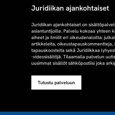
Juridiikan ajankohtaiset
Juridiikan ajankohtaiset on sisältöpalvel
asiantuntijoille. Palvelu kokoaa yhteen 
aiheet ja ilmiöt eri oikeudenaloilta: julk
artikkeleita, oikeustapauskommentteja, 
tapauskoosteita sekä Juridiikkaa lyhyesti 
-videosisältöjä. Tilaamalla palvelun uuti
uusimmat sisällöt sähköpostiisi joka arki
Tutustu palveluun