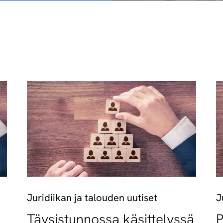
Juridiikan ja talouden uutiset
J
Täysistunnossa käsittelyssä
P