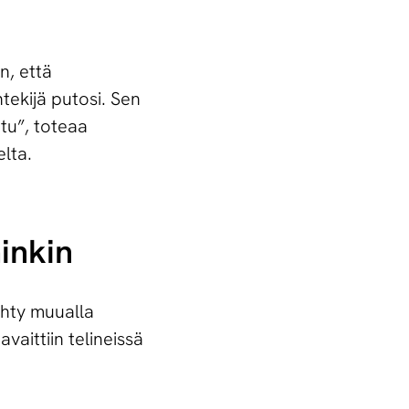
n, että
ntekijä putosi. Sen
tu”, toteaa
lta.
minkin
ehty muualla
aittiin telineissä