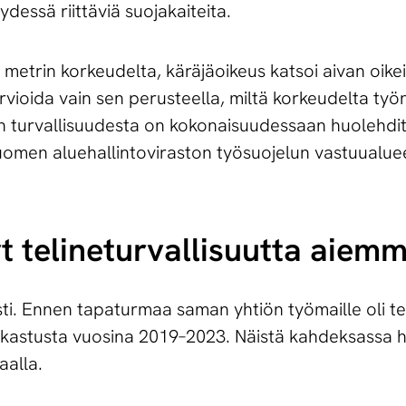
dessä riittäviä suojakaiteita.
 metrin korkeudelta, käräjäoikeus katsoi aivan oikei
 arvioida vain sen perusteella, miltä korkeudelta työ
een turvallisuudesta on kokonaisuudessaan huolehdit
omen aluehallintoviraston työsuojelun vastuualuee
te­li­ne­tur­val­li­suut­ta aiem
esti. Ennen tapaturmaa saman yhtiön työmaille oli t
astusta vuosina 2019–2023. Näistä kahdeksassa hav
aalla.