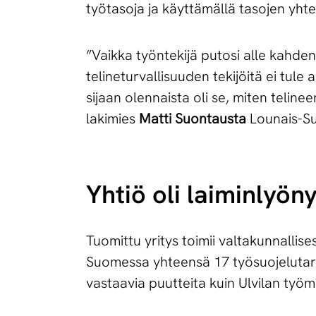
työtasoja ja käyttämällä tasojen yhtey
”Vaikka työntekijä putosi alle kahden
telineturvallisuuden tekijöitä ei tule
sijaan olennaista oli se, miten telin
lakimies
Matti Suontausta
Lounais-Su
Yhtiö oli laiminlyönyt 
Tuomittu yritys toimii valtakunnallis
Suomessa yhteensä 17 työsuojelutark
vastaavia puutteita kuin Ulvilan työm