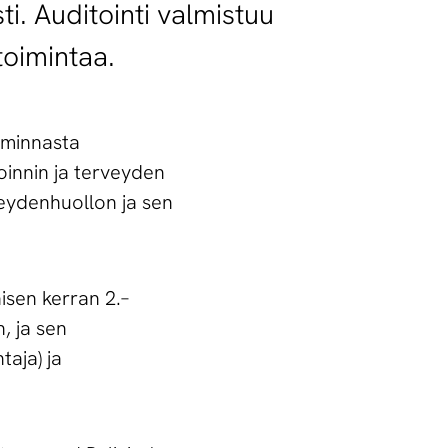
i. Auditointi valmistuu
toimintaa.
iminnasta
oinnin ja terveyden
veydenhuollon ja sen
isen kerran 2.–
, ja sen
aja) ja