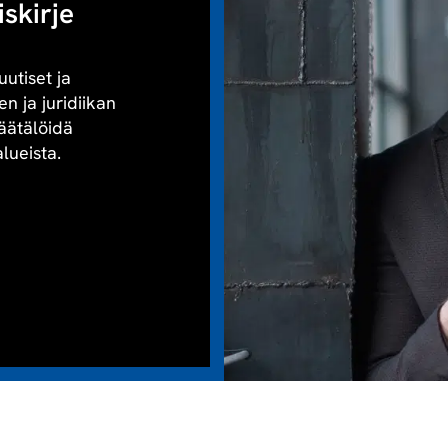
iskirje
uutiset ja
n ja juridiikan
räätälöidä
alueista.