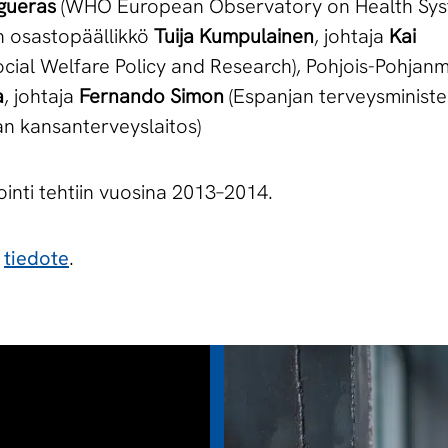
gueras
(WHO European Observatory on Health Syste
en osastopäällikkö
Tuija Kumpulainen
, johtaja
Kai
cial Welfare Policy and Research), Pohjois-Pohjan
a
, johtaja
Fernando Simon
(Espanjan terveysminister
an kansanterveyslaitos)
inti tehtiin vuosina 2013–2014.
n
tiedote
.