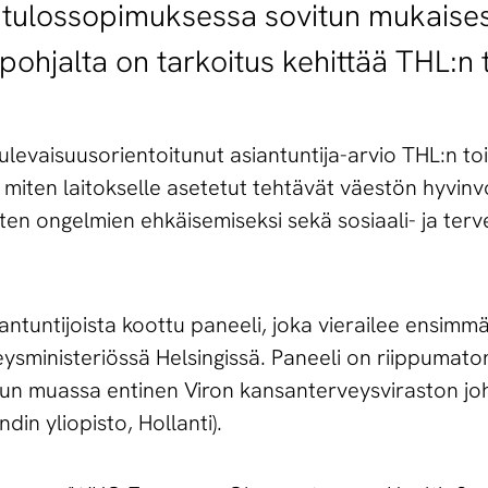
 tulossopimuksessa sovitun mukaisest
pohjalta on tarkoitus kehittää THL:n 
ulevaisuusorientoitunut asiantuntija-arvio THL:n to
iten laitokselle asetetut tehtävät väestön hyvinv
isten ongelmien ehkäisemiseksi sekä sosiaali- ja ter
iantuntijoista koottu paneeli, joka vierailee ensimmä
veysministeriössä Helsingissä. Paneeli on riippumaton
n muassa entinen Viron kansanterveysviraston joht
in yliopisto, Hollanti).