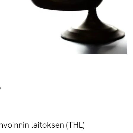
a
nvoinnin laitoksen (THL)