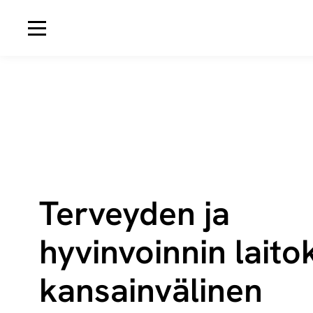
Avaa navigaatio
Terveyden ja
hyvinvoinnin laito
kansainvälinen