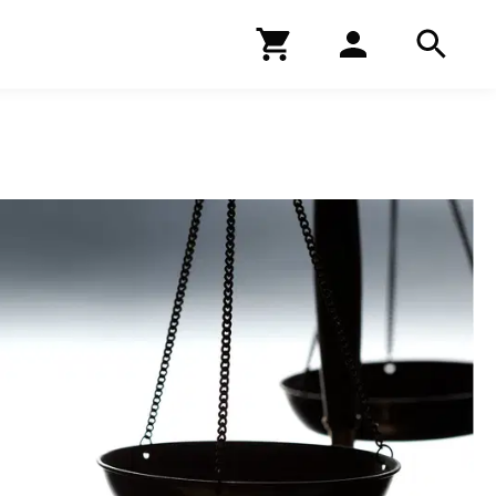
Kirjakauppa
Hae
Hae