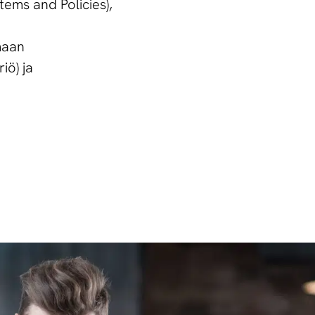
ms and Policies),
maan
iö) ja