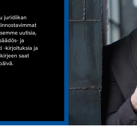
u juridiikan
kiinnostavimmat
aisemme uutisia,
säädös- ja
-kirjoituksia ja
skirjeen saat
päivä.