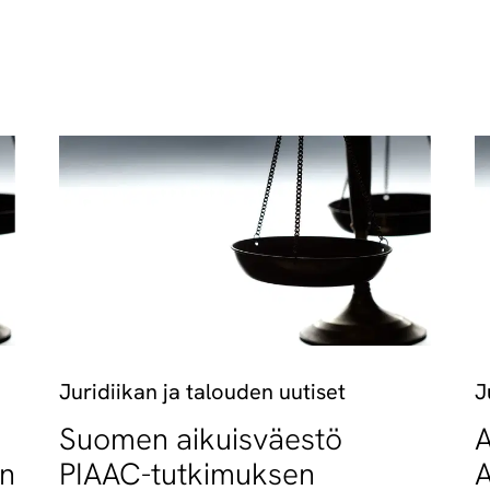
Juridiikan ja talouden uutiset
J
Suomen aikuisväestö
A
an
PIAAC-tutkimuksen
A