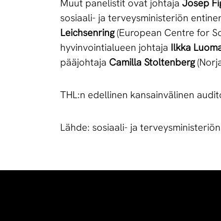
Muut panelistit ovat johtaja
Josep Fi
sosiaali- ja terveysministeriön entin
Leichsenring
(European Centre for So
hyvinvointialueen johtaja
Ilkka Luom
pääjohtaja
Camilla Stoltenberg
(Norj
THL:n edellinen kansainvälinen audito
Lähde: sosiaali- ja terveysministeriö