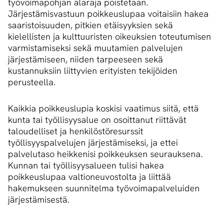
työvoimapohjan alaraja poistetaan.
Järjestämisvastuun poikkeuslupaa voitaisiin hakea
saaristoisuuden, pitkien etäisyyksien sekä
kielellisten ja kulttuuristen oikeuksien toteutumisen
varmistamiseksi sekä muutamien palvelujen
järjestämiseen, niiden tarpeeseen sekä
kustannuksiin liittyvien erityisten tekijöiden
perusteella.
Kaikkia poikkeuslupia koskisi vaatimus siitä, että
kunta tai työllisyysalue on osoittanut riittävät
taloudelliset ja henkilöstöresurssit
työllisyyspalvelujen järjestämiseksi, ja ettei
palvelutaso heikkenisi poikkeuksen seurauksena.
Kunnan tai työllisyysalueen tulisi hakea
poikkeuslupaa valtioneuvostolta ja liittää
hakemukseen suunnitelma työvoimapalveluiden
järjestämisestä.