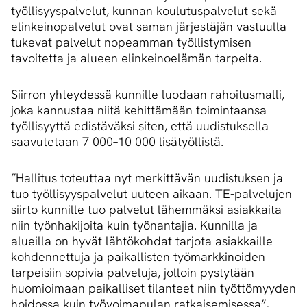
työllisyyspalvelut, kunnan koulutuspalvelut sekä
elinkeinopalvelut ovat saman järjestäjän vastuulla
tukevat palvelut nopeamman työllistymisen
tavoitetta ja alueen elinkeinoelämän tarpeita.
Siirron yhteydessä kunnille luodaan rahoitusmalli,
joka kannustaa niitä kehittämään toimintaansa
työllisyyttä edistäväksi siten, että uudistuksella
saavutetaan 7 000–10 000 lisätyöllistä.
”Hallitus toteuttaa nyt merkittävän uudistuksen ja
tuo työllisyyspalvelut uuteen aikaan. TE-palvelujen
siirto kunnille tuo palvelut lähemmäksi asiakkaita –
niin työnhakijoita kuin työnantajia. Kunnilla ja
alueilla on hyvät lähtökohdat tarjota asiakkaille
kohdennettuja ja paikallisten työmarkkinoiden
tarpeisiin sopivia palveluja, jolloin pystytään
huomioimaan paikalliset tilanteet niin työttömyyden
hoidossa kuin työvoimapulan ratkaisemisessa”,