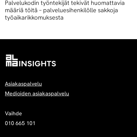
Palvelukodin työntekijät tekivät huomattavia
määriä töitä – palveluesihenkilölle sakkoja
työaikarikkomuksesta
Asiakaspalvelu
Medioiden asiakaspalvelu
Vaihde
010 665 101