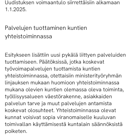
Uudistuksen voimaantulo siirrettäisiin alkamaan
1.1.2025.
Palvelujen tuottaminen kuntien
yhteistoiminnassa
Esitykseen lisättiin uusi pykälä liittyen palveluiden
tuottamiseen. Päätöksissä, jotka koskevat
työvoimapalvelujen tuottamista kuntien
yhteistoiminnassa, otettaisiin ministerityöryhmän
linjauksen mukaan huomioon yhteistoiminnassa
mukana olevien kuntien olemassa oleva toiminta,
työllisyysalueen väestörakenne, asiakkaiden
palvelun tarve ja muut palvelujen antamista
koskevat olosuhteet. Yhteistoiminnassa olevat
kunnat voisivat sopia viranomaiselle kuuluvan
toimivallan käyttämisestä kuntalain säännöksistä
poiketen.