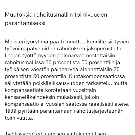
Muutoksia rahoitusmalliin toimivuuden
parantamiseksi
Ministerityöryhmä päätti muuttaa kunnille siirtyvien
työvoimapalveluiden rahoituksen jakoperusteita.
Laajan työttömyyden painoarvoa nostettaisiin
rahoitusmallissa 30 prosentista 50 prosenttiin ja
työikäisen väestön painoarvoa alennettaisiin 70
prosentista 50 prosenttiin. Kuntakompensaatiossa
säilytetään poikkileikkausvuoden tarkastelu, mutta
kompensaatiota korotetaan vuosittain
kansaneläkeindeksin mukaisesti, jolloin
kompensaatio ei vuosien saatossa reaalisesti alene.
Tällä pyritään parantamaan rahoitusjärjestelmän
toimivuutta.
Työllisyyden edistämisen valtakunnallisen