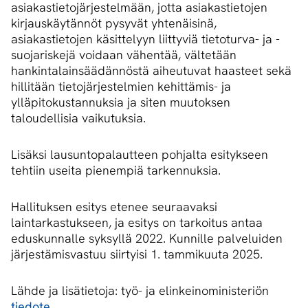
asiakastietojärjestelmään, jotta asiakastietojen
kirjauskäytännöt pysyvät yhtenäisinä,
asiakastietojen käsittelyyn liittyviä tietoturva- ja -
suojariskejä voidaan vähentää, vältetään
hankintalainsäädännöstä aiheutuvat haasteet sekä
hillitään tietojärjestelmien kehittämis- ja
ylläpitokustannuksia ja siten muutoksen
taloudellisia vaikutuksia.
Lisäksi lausuntopalautteen pohjalta esitykseen
tehtiin useita pienempiä tarkennuksia.
Hallituksen esitys etenee seuraavaksi
laintarkastukseen, ja esitys on tarkoitus antaa
eduskunnalle syksyllä 2022. Kunnille palveluiden
järjestämisvastuu siirtyisi 1. tammikuuta 2025.
Lähde ja lisätietoja: työ- ja elinkeinoministeriön
tiedote
.