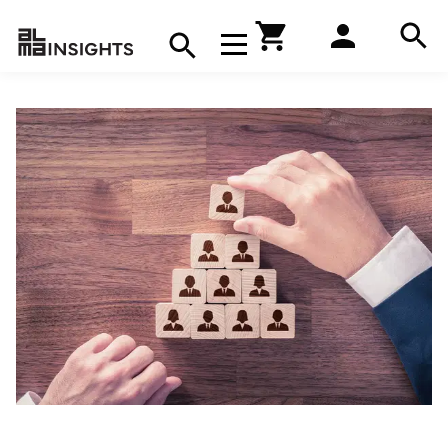
Hae
Avaa navigaatio
Kirjakauppa
Hae
Hae