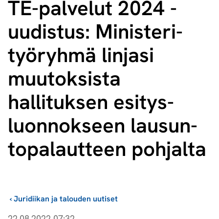
TE-palvelut 2024 -
uudistus: Mi­nis­te­ri­
työ­ryh­mä linjasi
muutoksista
hallituksen esi­tys­
luon­nok­seen lausun­
to­pa­laut­teen pohjalta
›
Juridiikan ja talouden uutiset
22.08.2022 07:32