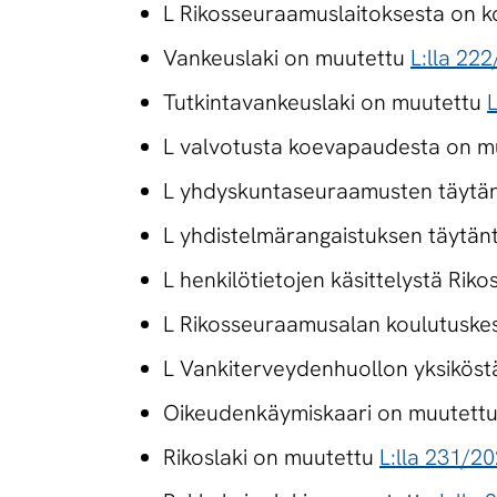
L Rikosseuraamuslaitoksesta on 
Vankeuslaki on muutettu
L:lla 22
Tutkintavankeuslaki on muutettu
L
L valvotusta koevapaudesta on 
L yhdyskuntaseuraamusten täytä
L yhdistelmärangaistuksen täytä
L henkilötietojen käsittelystä Ri
L Rikosseuraamusalan koulutuske
L Vankiterveydenhuollon yksikös
Oikeudenkäymiskaari on muutett
Rikoslaki on muutettu
L:lla 231/2