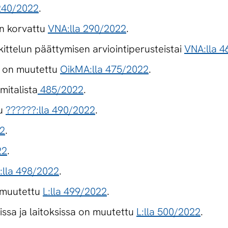
 240/2022
.
n korvattu
VNA:lla 290/2022
.
ittelun päättymisen arviointiperusteistai
VNA:lla 
a on muutettu
OikMA:lla 475/2022
.
mitalista
485/2022
.
tu
??????:lla 490/2022
.
22
.
22
.
:lla 498/2022
.
n muutettu
L:lla 499/2022
.
oissa ja laitoksissa on muutettu
L:lla 500/2022
.