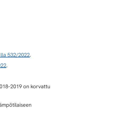
lla 532/2022
.
022
.
2018–2019 on korvattu
ämpötilaiseen