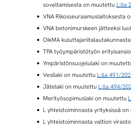
soveltamisesta on muutettu
L:lla
VNA Rikosseuraamuslaitoksesta o
VNA betonimurskeen jätteeksi luok
OikMA kuluttajariitalautakunnast
TPA työympäristötyön erityisansio
Ympäristönsuojelulaki on muutet
Vesilaki on muutettu
L:lla 491/20
Jätelaki on muutettu
L:lla 494/20
Merityösopimuslaki on muutettu
L
L yhteistoiminnasta yrityksissä o
L yhteistoiminnasta valtion virast