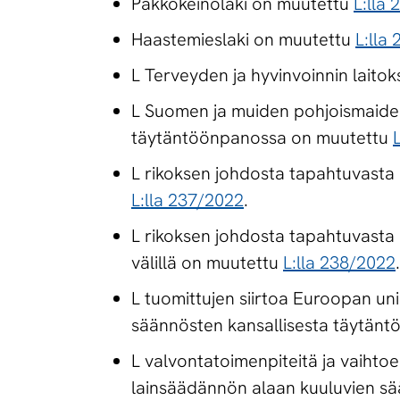
Pakkokeinolaki on muutettu
L:lla
Haastemieslaki on muutettu
L:lla
L Terveyden ja hyvinvoinnin laitok
L Suomen ja muiden pohjoismaiden 
täytäntöönpanossa on muutettu
L rikoksen johdosta tapahtuvasta
L:lla 237/2022
.
L rikoksen johdosta tapahtuvasta
välillä on muutettu
L:lla 238/2022
.
L tuomittujen siirtoa Euroopan u
säännösten kansallisesta täytänt
L valvontatoimenpiteitä ja vaiht
lainsäädännön alaan kuuluvien sä