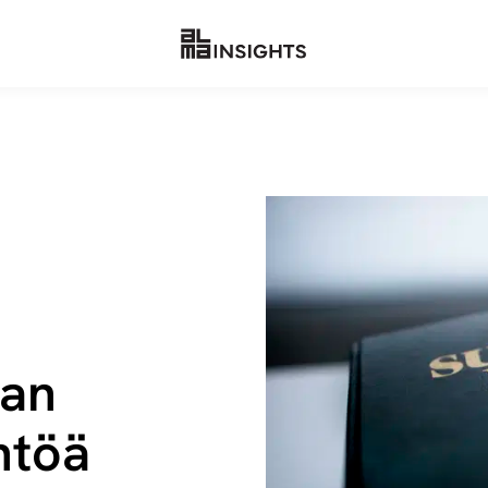
aan
ntöä