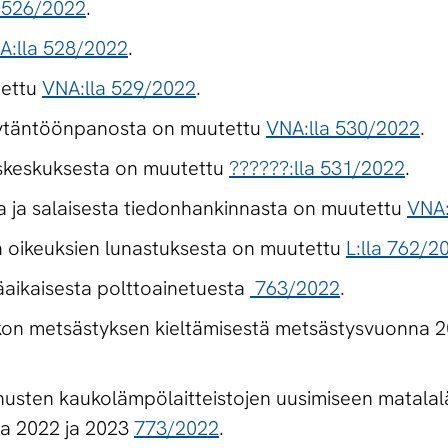
 526/2022
.
A:lla 528/2022
.
tettu
VNA:lla 529/2022
.
ytäntöönpanosta on muutettu
VNA:lla 530/2022
.
skeskuksesta on muutettu
??????:lla 531/2022
.
a ja salaisesta tiedonhankinnasta on muutettu
VNA:
en oikeuksien lunastuksesta on muutettu
L:lla 762/2
räaikaisesta polttoainetuesta
763/2022
.
kon metsästyksen kieltämisestä metsästysvuonna 
nusten kaukolämpölaitteistojen uusimiseen matalal
na 2022 ja 2023
773/2022
.