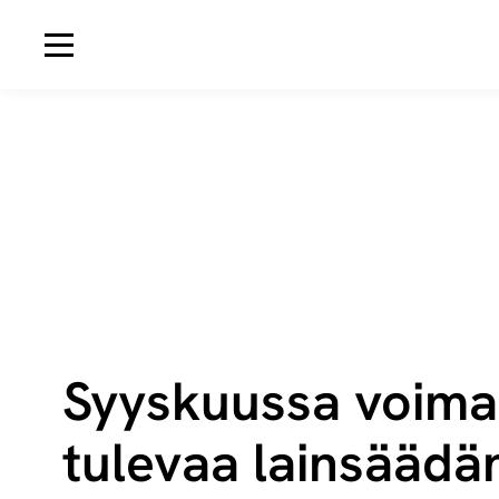
Avaa navigaatio
Syyskuussa voim
tulevaa lainsäädä