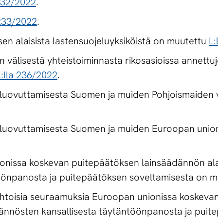
 232/2022
.
 233/2022
.
sen alaisista lastensuojeluyksiköistä on muutettu
L:
välisestä yhteistoiminnasta rikosasioissa annettu
L:lla 236/2022
.
 luovuttamisesta Suomen ja muiden Pohjoismaiden v
 luovuttamisesta Suomen ja muiden Euroopan union
nionissa koskevan puitepäätöksen lainsäädännön al
öönpanosta ja puitepäätöksen soveltamisesta on 
oehtoisia seuraamuksia Euroopan unionissa koskeva
ännösten kansallisesta täytäntöönpanosta ja puit