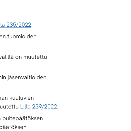
lla 235/2022
.
jen tuomioiden
älillä on muutettu
in jäsenvaltioiden
aan kuuluvien
muutettu
L:lla 239/2022
.
n puitepäätöksen
epäätöksen