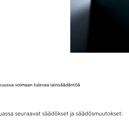
kuussa voimaan tulevaa lainsäädäntöä
uassa seuraavat säädökset ja säädösmuutokset: