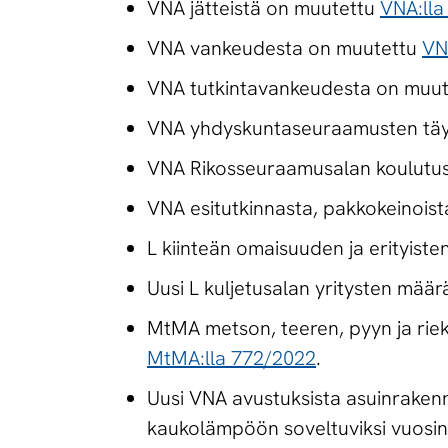
VNA jätteistä on muutettu
VNA:lla
VNA vankeudesta on muutettu
VN
VNA tutkintavankeudesta on muu
VNA yhdyskuntaseuraamusten tä
VNA Rikosseuraamusalan koulutu
VNA esitutkinnasta, pakkokeinoist
L kiinteän omaisuuden ja erityist
Uusi L kuljetusalan yritysten mää
MtMA metson, teeren, pyyn ja rie
MtMA:lla 772/2022
.
Uusi VNA avustuksista asuinraken
kaukolämpöön soveltuviksi vuosi