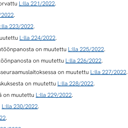
korvattu
L:lla 221/2022
.
2/2022
.
:lla 223/2022
.
muutettu
L:lla 224/2022
.
ntöönpanosta on muutettu
L:lla 225/2022
.
ntöönpanosta on muutettu
L:lla 226/2022
.
kosseuraamuslaitoksessa on muutettu
L:lla 227/2022
.
skuksesta on muutettu
L:lla 228/2022
.
tä on muutettu
L:lla 229/2022
.
u
L:lla 230/2022
.
022
.