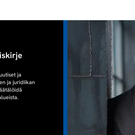
iskirje
uutiset ja
n ja juridiikan
räätälöidä
alueista.