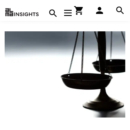
Hae
Avaa navigaatio
Kirjakauppa
Hae
Hae