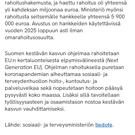
rahoitushakemusta, ja haettu rahoitus oli yhteensä
yli kahdeksan miljoonaa euroa. Ministeriö myönsi
rahoitusta seitsemälle hankkeelle yhteensä 5 900
000 euroa. Avustus on hankkeiden käytettävissä
vuoden 2025 loppuun asti ilman
omarahoitusosuutta.
Suomen kestävän kasvun ohjelmaa rahoitetaan
EU:n kertaluonteisesta elpymisvälineestä (
Next
Generation EU
). Ohjelman rahoituksella puretaan
koronapandemian aiheuttamaa sosiaali- ja
terveydenhuollon hoito-, kuntoutus- ja
palveluvelkaa sekä nopeutetaan hoitoon pääsyä
pysyvästi koko maassa. Lisäksi sillä tavoitellaan
työllisyysasteen ja osaamistason nostoa kestävän
kasvun vauhdittamiseksi.
Lähde: sosiaali- ja terveysministeriön
tiedote
.