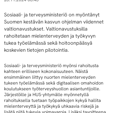
Sosiaali- ja terveysministeriö on myöntänyt
Suomen kestävän kasvun ohjelman viidennet
valtionavustukset. Valtionavustuksilla
rahoitetaan mielenterveyden ja työkyvyn
tukea työelämässä sekä hoitoonpääsyä
koskevien tietojen pilotointia.
Sosiaali- ja terveysministeriö myönsi rahoitusta
kahteen erilliseen kokonaisuuteen. Näistä
ensimmäinen liittyy nuorten mielenterveyden
tukeen työelämässä sekä digitaalisen omahoidon
koulutukseen työterveyshuollon asiantuntijoille.
Järjestöille ja HUS-yhtymälle myönnetyllä
rahoituksella tuetaan työpaikkojen kykyä hallita
mielenterveyttä ja työkykyä uhkaavia riskejä ja
lisätä niitä tukevia voimavaroja. Lisäksi tavoitteena