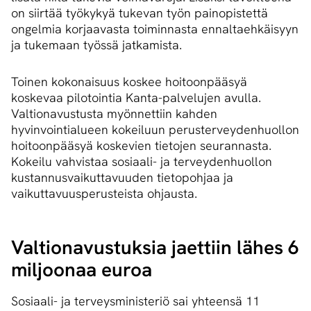
on siirtää työkykyä tukevan työn painopistettä
ongelmia korjaavasta toiminnasta ennaltaehkäisyyn
ja tukemaan työssä jatkamista.
Toinen kokonaisuus koskee hoitoonpääsyä
koskevaa pilotointia Kanta-palvelujen avulla.
Valtionavustusta myönnettiin kahden
hyvinvointialueen kokeiluun perusterveydenhuollon
hoitoonpääsyä koskevien tietojen seurannasta.
Kokeilu vahvistaa sosiaali- ja terveydenhuollon
kustannusvaikuttavuuden tietopohjaa ja
vaikuttavuusperusteista ohjausta.
Val­tio­na­vus­tuk­sia jaettiin lähes 6
miljoonaa euroa
Sosiaali- ja terveysministeriö sai yhteensä 11