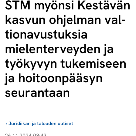
STM myönsi Kestävän
kasvun ohjelman val­
tio­na­vus­tuk­sia
mielenterveyden ja
työkyvyn tukemiseen
ja hoitoonpääsyn
seurantaan
›
Juridiikan ja talouden uutiset
26.11.2024 08:43