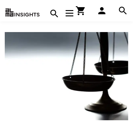
Hae
Avaa navigaatio
Kirjakauppa
Hae
Hae