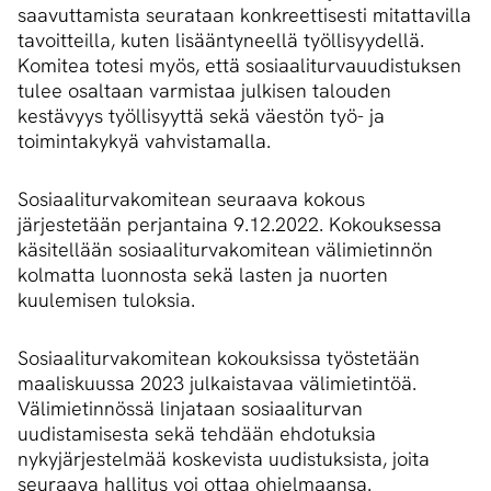
saavuttamista seurataan konkreettisesti mitattavilla
tavoitteilla, kuten lisääntyneellä työllisyydellä.
Komitea totesi myös, että sosiaaliturvauudistuksen
tulee osaltaan varmistaa julkisen talouden
kestävyys työllisyyttä sekä väestön työ- ja
toimintakykyä vahvistamalla.
Sosiaaliturvakomitean seuraava kokous
järjestetään perjantaina 9.12.2022. Kokouksessa
käsitellään sosiaaliturvakomitean välimietinnön
kolmatta luonnosta sekä lasten ja nuorten
kuulemisen tuloksia.
Sosiaaliturvakomitean kokouksissa työstetään
maaliskuussa 2023 julkaistavaa välimietintöä.
Välimietinnössä linjataan sosiaaliturvan
uudistamisesta sekä tehdään ehdotuksia
nykyjärjestelmää koskevista uudistuksista, joita
seuraava hallitus voi ottaa ohjelmaansa.