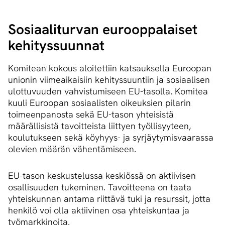
Sosiaaliturvan eurooppalaiset
kehityssuunnat
Komitean kokous aloitettiin katsauksella Euroopan
unionin viimeaikaisiin kehityssuuntiin ja sosiaalisen
ulottuvuuden vahvistumiseen EU-tasolla. Komitea
kuuli Euroopan sosiaalisten oikeuksien pilarin
toimeenpanosta sekä EU-tason yhteisistä
määrällisistä tavoitteista liittyen työllisyyteen,
koulutukseen sekä köyhyys- ja syrjäytymisvaarassa
olevien määrän vähentämiseen.
EU-tason keskustelussa keskiössä on aktiivisen
osallisuuden tukeminen. Tavoitteena on taata
yhteiskunnan antama riittävä tuki ja resurssit, jotta
henkilö voi olla aktiivinen osa yhteiskuntaa ja
työmarkkinoita.