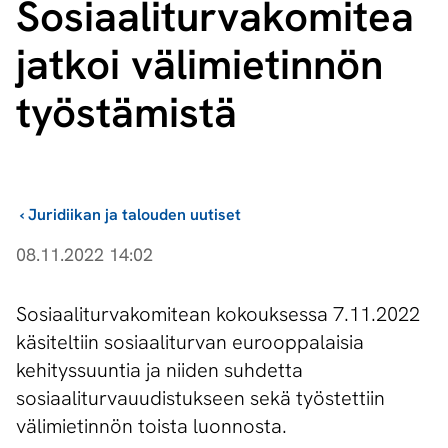
So­si­aa­li­tur­va­ko­mi­tea
jatkoi välimietinnön
työstämistä
›
Juridiikan ja talouden uutiset
08.11.2022 14:02
Sosiaaliturvakomitean kokouksessa 7.11.2022
käsiteltiin sosiaaliturvan eurooppalaisia
kehityssuuntia ja niiden suhdetta
sosiaaliturvauudistukseen sekä työstettiin
välimietinnön toista luonnosta.