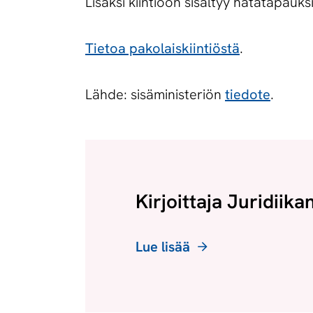
Lisäksi kiintiöön sisältyy hätätapauksi
Tietoa pakolaiskiintiöstä
.
Lähde: sisäministeriön
tiedote
.
Kirjoittaja Juridiika
Lue lisää