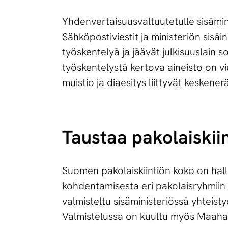
Yhdenvertaisuusvaltuutetulle sisäminist
Sähköpostiviestit ja ministeriön sisäin
työskentelyä ja jäävät julkisuuslain 
työskentelystä kertova aineisto on v
muistio ja diaesitys liittyvät keskener
Taustaa pa­ko­lais­k
Suomen pakolaiskiintiön koko on hal
kohdentamisesta eri pakolaisryhmiin
valmisteltu sisäministeriössä yhteist
Valmistelussa on kuultu myös Maahan