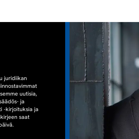
u juridiikan
kiinnostavimmat
aisemme uutisia,
säädös- ja
-kirjoituksia ja
skirjeen saat
päivä.