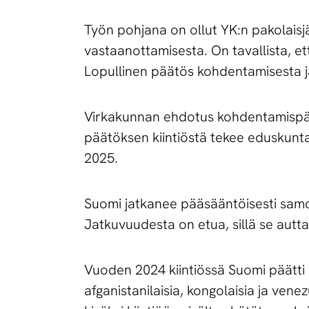
Työn pohjana on ollut YK:n pakolaisj
vastaanottamisesta. On tavallista, et
Lopullinen päätös kohdentamisesta ja 
Virkakunnan ehdotus kohdentamispäätö
päätöksen kiintiöstä tekee eduskunta
2025.
Suomi jatkanee pääsääntöisesti samo
Jatkuvuudesta on etua, sillä se aut
Vuoden 2024 kiintiössä Suomi päätti 
afganistanilaisia, kongolaisia ja vene