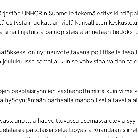
ärjestön UNHCR:n Suomelle tekemä esitys kiintiöpa
tä esitystä muokataan vielä kansallisten keskustelu
siinä linjatuista painopisteistä annetaan tiedoksi 
kseksi on nyt neuvoteltavana poliittisella tasoll
 joulukuussa samalla, kun se vahvistaa valtion tal
jen pakolaisryhmien vastaanottamista kuin viime v
taa hyödyntämään parhaalla mahdollisella tavalla 
vastaanottaa haavoittuvassa asemassa olevia syyri
zuelalaisia pakolaisia sekä Libyasta Ruandaan siirret