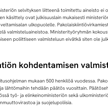
eriön selvityksen liitteenä toimitettu aineisto ei ole
en käsittely ovat julkisuuslain mukaisesti ministeriö
soveltamisalan ulkopuolelle. Pakolaiskiintiövirkami
ielä valmisteluaineistoa. Ministerityöryhmän kokous
äiseen poliittiseen valmisteluun eivätkä siten ole julk
iin­tiön kohdentamisen valmis
litusohjelman mukaan 500 henkilöä vuodessa. Pakola
 ja lähtömaihin tehdään päätös vuosittain. Päätös
yössä työ- ja elinkeinoministeriön sekä ulkominister
muuttovirastoa ja suojelupoliisia.