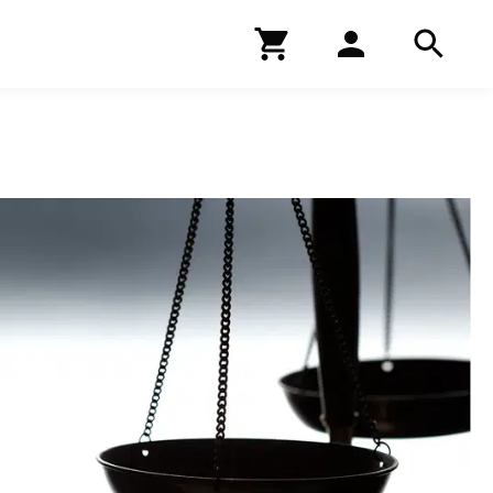
Kirjakauppa
Hae
Hae