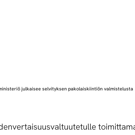
inisteriö julkaisee selvityksen pakolaiskiintiön valmistelusta
hdenvertaisuusvaltuutetulle toimittam