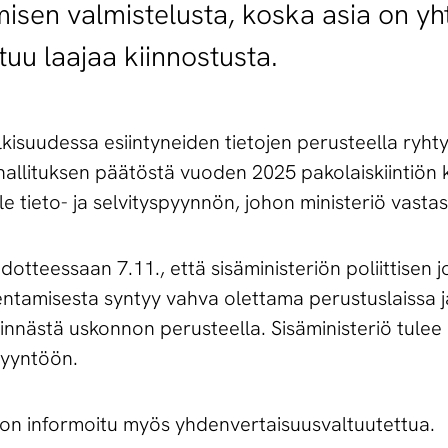
isen valmistelusta, koska asia on yht
tuu laajaa kiinnostusta.
lkisuudessa esiintyneiden tietojen perusteella ryht
a hallituksen päätöstä vuoden 2025 pakolaiskiintiön
lle tieto- ja selvityspyynnön, johon ministeriö vastas
edotteessaan 7.11., että sisäministeriön poliittise
entamisesta syntyy vahva olettama perustuslaissa j
jinnästä uskonnon perusteella. Sisäministeriö tulee
pyyntöön.
 on informoitu myös yhdenvertaisuusvaltuutettua.