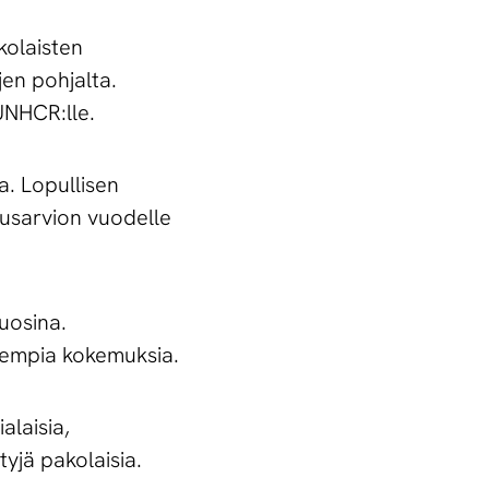
kolaisten
jen pohjalta.
UNHCR:lle.
a. Lopullisen
ousarvion vuodelle
uosina.
aiempia kokemuksia.
alaisia,
tyjä pakolaisia.