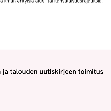
a ilman erityisiä alue- tai kansalaisuusrajauksia.
n ja talouden uutiskirjeen toimitus