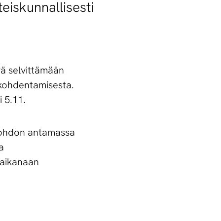
eiskunnallisesti
yä selvittämään
 kohdentamisesta.
i 5.11.
n johdon antamassa
a
 aikanaan