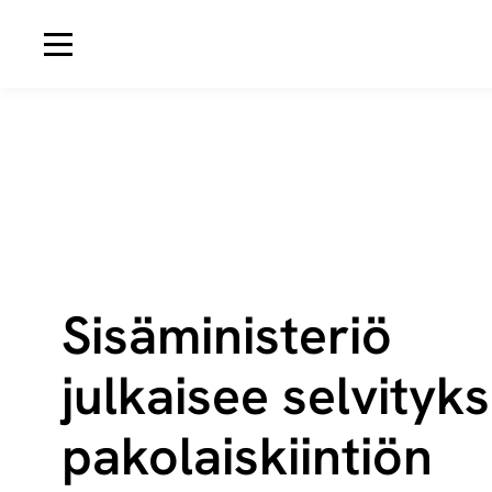
Avaa navigaatio
Sisäministeriö
julkaisee selvityk
pa­ko­lais­kiin­tiön