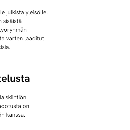
 julkista yleisölle.
n sisäistä
estyöryhmän
ta varten laaditut
isia.
telusta
iskiintiön
ehdotusta on
iön kanssa.