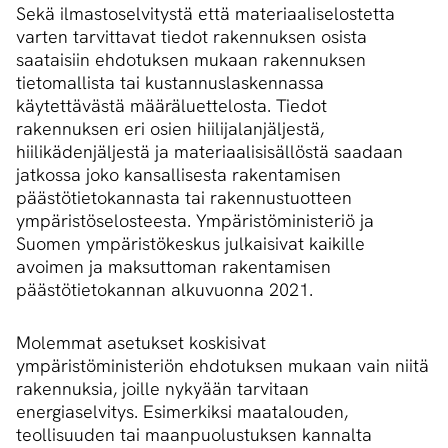
Sekä ilmastoselvitystä että materiaaliselostetta
varten tarvittavat tiedot rakennuksen osista
saataisiin ehdotuksen mukaan rakennuksen
tietomallista tai kustannuslaskennassa
käytettävästä määräluettelosta. Tiedot
rakennuksen eri osien hiilijalanjäljestä,
hiilikädenjäljestä ja materiaalisisällöstä saadaan
jatkossa joko kansallisesta rakentamisen
päästötietokannasta tai rakennustuotteen
ympäristöselosteesta. Ympäristöministeriö ja
Suomen ympäristökeskus julkaisivat kaikille
avoimen ja maksuttoman rakentamisen
päästötietokannan alkuvuonna 2021.
Molemmat asetukset koskisivat
ympäristöministeriön ehdotuksen mukaan vain niitä
rakennuksia, joille nykyään tarvitaan
energiaselvitys. Esimerkiksi maatalouden,
teollisuuden tai maanpuolustuksen kannalta