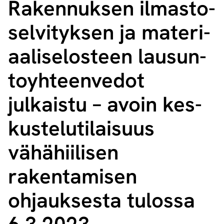
Rakennuksen il­mas­to­
sel­vi­tyk­sen ja ma­te­ri­
aa­li­se­los­teen lausun­
to­yh­teen­ve­dot
julkaistu – avoin kes­
kus­te­lu­ti­lai­suus
vähähiilisen
rakentamisen
ohjauksesta tulossa