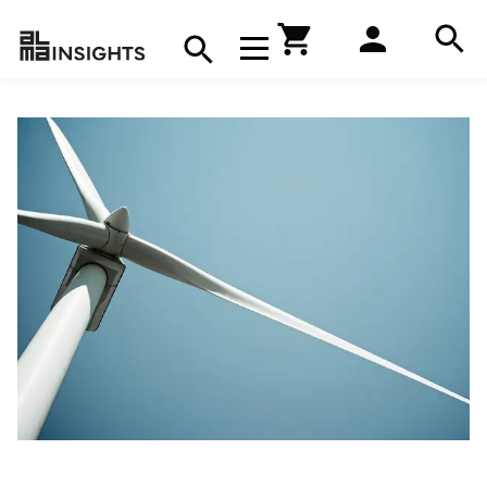
Hae
Avaa navigaatio
Kirjakauppa
Hae
Hae