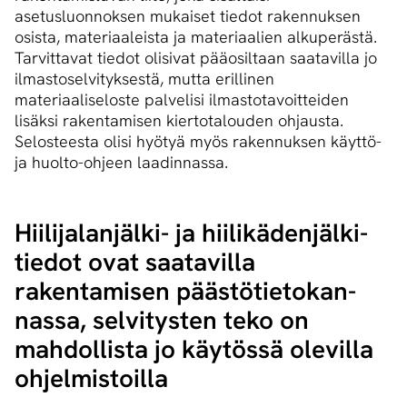
asetusluonnoksen mukaiset tiedot rakennuksen
osista, materiaaleista ja materiaalien alkuperästä.
Tarvittavat tiedot olisivat pääosiltaan saatavilla jo
ilmastoselvityksestä, mutta erillinen
materiaaliseloste palvelisi ilmastotavoitteiden
lisäksi rakentamisen kiertotalouden ohjausta.
Selosteesta olisi hyötyä myös rakennuksen käyttö-
ja huolto-ohjeen laadinnassa.
Hiilijalanjälki- ja hii­li­kä­den­jäl­ki­
tie­dot ovat saatavilla
rakentamisen pääs­tö­tie­to­kan­
nas­sa, selvitysten teko on
mahdollista jo käytössä olevilla
ohjelmistoilla