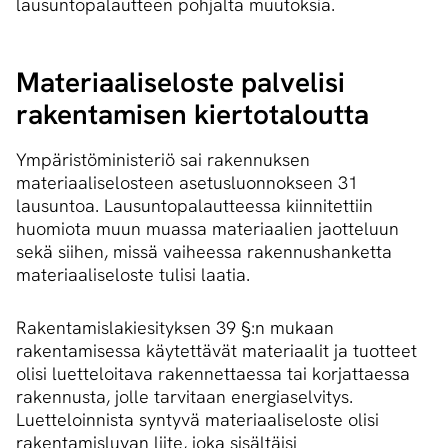
lausuntopalautteen pohjalta muutoksia.
Ma­te­ri­aa­li­se­los­te palvelisi
rakentamisen kiertotaloutta
Ympäristöministeriö sai rakennuksen
materiaaliselosteen asetusluonnokseen 31
lausuntoa. Lausuntopalautteessa kiinnitettiin
huomiota muun muassa materiaalien jaotteluun
sekä siihen, missä vaiheessa rakennushanketta
materiaaliseloste tulisi laatia.
Rakentamislakiesityksen 39 §:n mukaan
rakentamisessa käytettävät materiaalit ja tuotteet
olisi luetteloitava rakennettaessa tai korjattaessa
rakennusta, jolle tarvitaan energiaselvitys.
Luetteloinnista syntyvä materiaaliseloste olisi
rakentamisluvan liite, joka sisältäisi