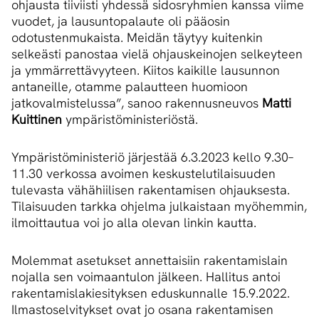
ohjausta tiiviisti yhdessä sidosryhmien kanssa viime
vuodet, ja lausuntopalaute oli pääosin
odotustenmukaista. Meidän täytyy kuitenkin
selkeästi panostaa vielä ohjauskeinojen selkeyteen
ja ymmärrettävyyteen. Kiitos kaikille lausunnon
antaneille, otamme palautteen huomioon
jatkovalmistelussa”, sanoo rakennusneuvos
Matti
Kuittinen
ympäristöministeriöstä.
Ympäristöministeriö järjestää 6.3.2023 kello 9.30–
11.30 verkossa avoimen keskustelutilaisuuden
tulevasta vähähiilisen rakentamisen ohjauksesta.
Tilaisuuden tarkka ohjelma julkaistaan myöhemmin,
ilmoittautua voi jo alla olevan linkin kautta.
Molemmat asetukset annettaisiin rakentamislain
nojalla sen voimaantulon jälkeen. Hallitus antoi
rakentamislakiesityksen eduskunnalle 15.9.2022.
Ilmastoselvitykset ovat jo osana rakentamisen