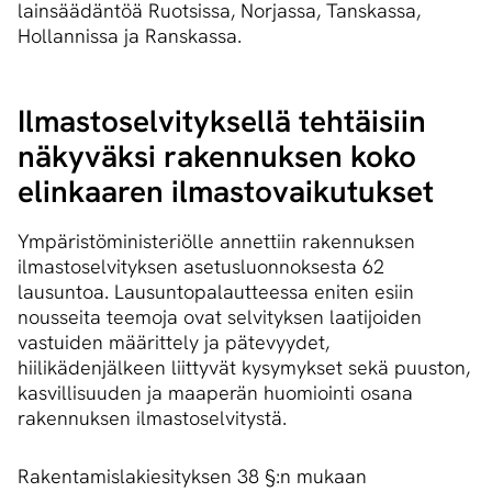
lainsäädäntöä Ruotsissa, Norjassa, Tanskassa,
Hollannissa ja Ranskassa.
Il­mas­to­sel­vi­tyk­sel­lä tehtäisiin
näkyväksi rakennuksen koko
elinkaaren il­mas­to­vai­ku­tuk­set
Ympäristöministeriölle annettiin rakennuksen
ilmastoselvityksen asetusluonnoksesta 62
lausuntoa. Lausuntopalautteessa eniten esiin
nousseita teemoja ovat selvityksen laatijoiden
vastuiden määrittely ja pätevyydet,
hiilikädenjälkeen liittyvät kysymykset sekä puuston,
kasvillisuuden ja maaperän huomiointi osana
rakennuksen ilmastoselvitystä.
Rakentamislakiesityksen 38 §:n mukaan