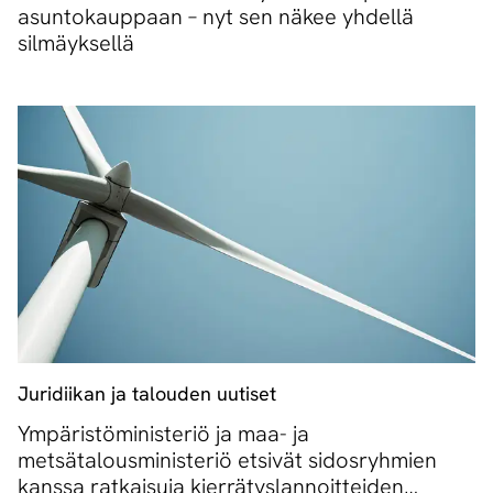
asuntokauppaan – nyt sen näkee yhdellä
silmäyksellä
Juridiikan ja talouden uutiset
Ympäristöministeriö ja maa- ja
metsätalousministeriö etsivät sidosryhmien
kanssa ratkaisuja kierrätyslannoitteiden