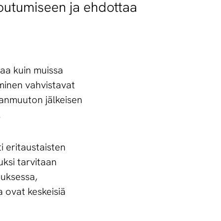
toutumiseen ja ehdottaa
aa kuin muissa
minen vahvistavat
anmuuton jälkeisen
.
 eritaustaisten
ksi tarvitaan
tuksessa,
a ovat keskeisiä