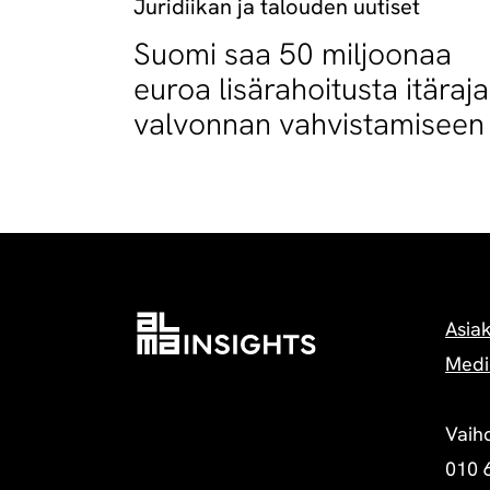
Juridiikan ja talouden uutiset
Suomi saa 50 miljoonaa
euroa lisärahoitusta itäraj
valvonnan vahvistamiseen
Asia
Medi
Vaih
010 