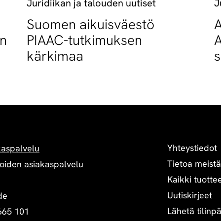
Juridiikan ja talouden uutiset
J
Suomen aikuisväestö
A
an
PIAAC-tutkimuksen
A
kärkimaa
s
o
Yhteystiedot
kaspalvelu
Tietoa meistä
oiden asiakaspalvelu
Kaikki tuottee
Uutiskirjeet
de
Lähetä tilinp
665 101