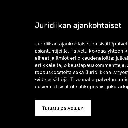
Juridiikan ajankohtaiset
Juridiikan ajankohtaiset on sisältöpalvel
asiantuntijoille. Palvelu kokoaa yhteen 
aiheet ja ilmiöt eri oikeudenaloilta: julk
artikkeleita, oikeustapauskommentteja, 
tapauskoosteita sekä Juridiikkaa lyhyesti 
-videosisältöjä. Tilaamalla palvelun uuti
uusimmat sisällöt sähköpostiisi joka arki
Tutustu palveluun