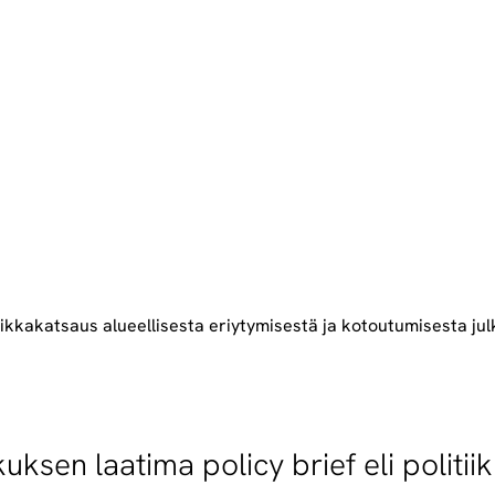
iikkakatsaus alueellisesta eriytymisestä ja kotoutumisesta jul
sen laatima policy brief eli politii