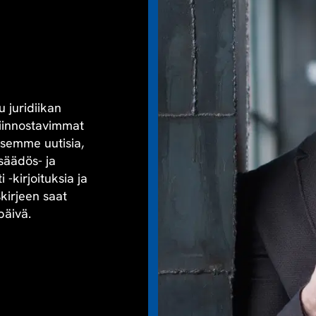
u juridiikan
kiinnostavimmat
aisemme uutisia,
säädös- ja
-kirjoituksia ja
skirjeen saat
päivä.