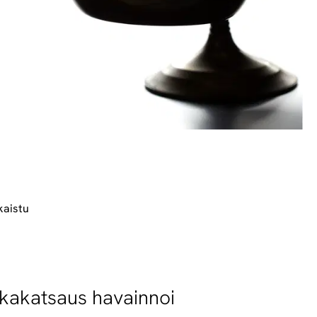
kaistu
kkakatsaus havainnoi