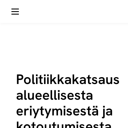
Avaa navigaatio
Po­li­tiik­ka­kat­saus
alueellisesta
eriytymisestä ja
kotoutumisesta