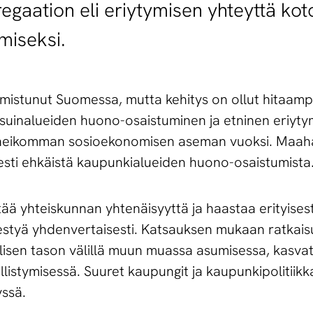
egaation eli eriytymisen yhteyttä ko
miseksi.
mistunut Suomessa, mutta kehitys on ollut hitaamp
uinalueiden huono-osaistuminen ja etninen eriyty
i heikomman sosioekonomisen aseman vuoksi. Maah
isesti ehkäistä kaupunkialueiden huono-osaistumista
 yhteiskunnan yhtenäisyyttä ja haastaa erityisesti
estyä yhdenvertaisesti. Katsauksen mukaan ratkaisu
allisen tason välillä muun muassa asumisessa, kasva
listymisessä. Suuret kaupungit ja kaupunkipolitiikk
ssä.