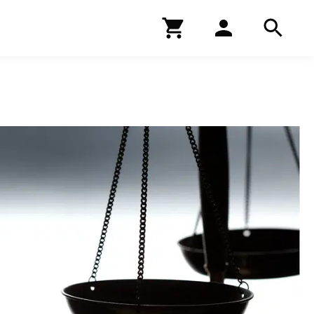
Kirjakauppa
Hae
Hae