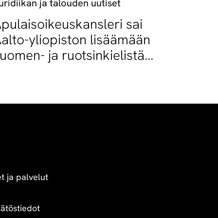
uridiikan ja talouden uutiset
pulaisoikeuskansleri sai
alto-yliopiston lisäämään
uomen- ja ruotsinkielistä
petusta
t ja palvelut
äätöstiedot