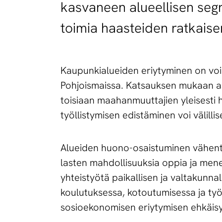
kasvaneen alueellisen segr
toimia haasteiden ratkaise
Kaupunkialueiden eriytyminen on voi
Pohjoismaissa. Katsauksen mukaan as
toisiaan maahanmuuttajien yleisest
työllistymisen edistäminen voi välill
Alueiden huono-osaistuminen vähentää
lasten mahdollisuuksia oppia ja men
yhteistyötä paikallisen ja valtakunn
koulutuksessa, kotoutumisessa ja työl
sosioekonomisen eriytymisen ehkäisy