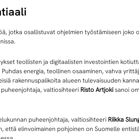
tiaali
öä, jotka osallistuvat ohjelmien työstämiseen joko 
nnissa.
kset teollisten ja digitaalisten investointien koti
Puhdas energia, teollinen osaaminen, vahva yrittäjy
isiä rakennuspalikoita alueen tulevaisuuden kannal
uheenjohtaja, valtiosihteeri
Risto Artjoki
sanoi o
lukunnan puheenjohtaja, valtiosihteeri
Riikka Slun
 että elinvoimainen pohjoinen on Suomelle entist
eessa.