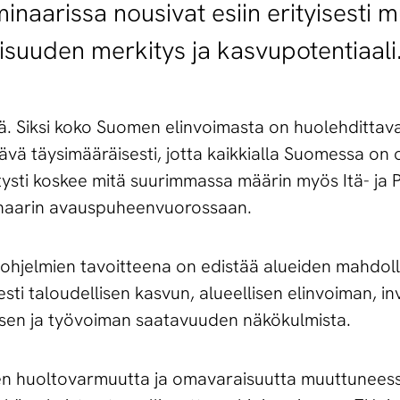
naarissa nousivat esiin erityisesti m
aisuuden merkitys ja kasvupotentiaali
ä. Siksi koko Suomen elinvoimasta on huolehdittav
ä täysimääräisesti, jotta kaikkialla Suomessa on 
ietysti koskee mitä suurimmassa määrin myös Itä- ja
naarin avauspuheenvuorossaan.
ohjelmien tavoitteena on edistää alueiden mahdoll
sti taloudellisen kasvun, alueellisen elinvoiman, in
isen ja työvoiman saatavuuden näkökulmista.
men huoltovarmuutta ja omavaraisuutta muuttunees