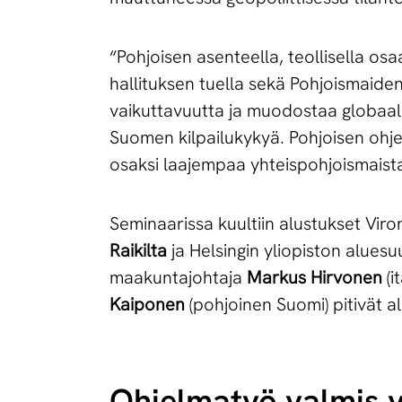
“Pohjoisen asenteella, teollisella osa
hallituksen tuella sekä Pohjoismaide
vaikuttavuutta ja muodostaa globaal
Suomen kilpailukykyä. Pohjoisen ohje
osaksi laajempaa yhteispohjoismaista 
Seminaarissa kuultiin alustukset Vir
Raikilta
ja Helsingin yliopiston aluesuu
maakuntajohtaja
Markus Hirvonen
(i
Kaiponen
(pohjoinen Suomi) pitivät
Ohjelmatyö valmis 