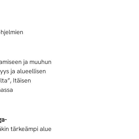
ohjelmien
uttamiseen ja muuhun
ys ja alueellisen
ta”, Itäisen
massa
ga-
äkin tärkeämpi alue