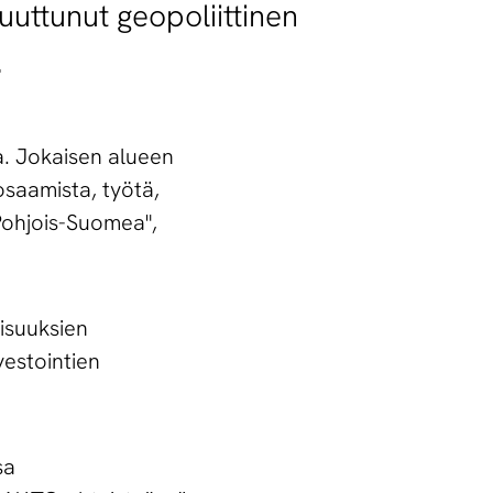
uuttunut geopoliittinen
.
a. Jokaisen alueen
osaamista, työtä,
 Pohjois-Suomea",
isuuksien
vestointien
sa