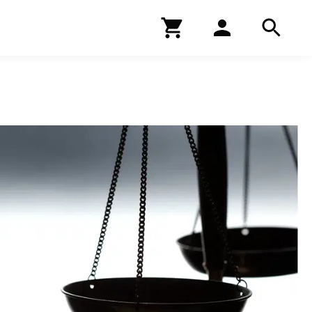
Kirjakauppa
Hae
Hae