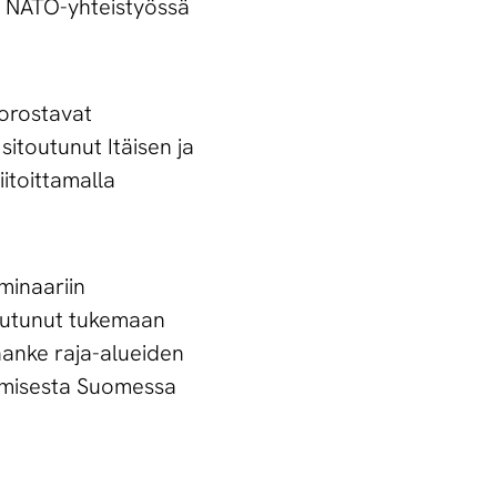
ja NATO-yhteistyössä
korostavat
sitoutunut Itäisen ja
itoittamalla
minaariin
toutunut tukemaan
hanke raja-alueiden
aamisesta Suomessa