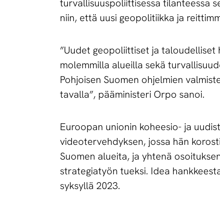
turvallisuuspoliittisessa tilanteessa
niin, että uusi geopolitiikka ja reit
”Uudet geopoliittiset ja taloudellise
molemmilla alueilla sekä turvallisuud
Pohjoisen Suomen ohjelmien valmistel
tavalla”, pääministeri Orpo sanoi.
Euroopan unionin koheesio- ja uudis
videotervehdyksen, jossa hän korost
Suomen alueita, ja yhtenä osoituksen
strategiatyön tueksi. Idea hankkees
syksyllä 2023.