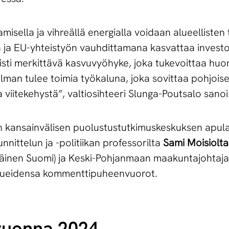
amisella ja vihreällä energialla voidaan alueellisten 
n ja EU-yhteistyön vauhdittamana kasvattaa investo
isti merkittävä kasvuvyöhyke, joka tukevoittaa huo
lman tulee toimia työkaluna, joka sovittaa pohjois
viitekehystä”, valtiosihteeri Slunga-Poutsalo sanoi
on kansainvälisen puolustustutkimuskeskuksen apula
nnittelun ja -politiikan professorilta
Sami Moisiolta
täinen Suomi) ja Keski-Pohjanmaan maakuntajohtaj
 alueidensa kommenttipuheenvuorot.
vuonna 2024