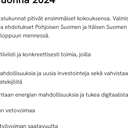
telukunnat pitivät ensimmäiset kokouksensa. Valmi
a ehdotukset Pohjoisen Suomen ja Itäisen Suomen oh
24 loppuun mennessä.
viisti ja konkreettisesti toimia, joilla
ahdollisuuksia ja uusia investointeja sekä vahvist
atekijöitä
taan energian mahdollisuuksia ja tukea digitaalis
lun vetovoimaa
 työvoiman saatavuutta