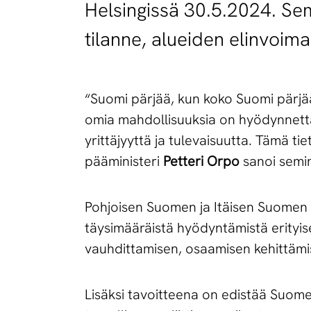
Helsingissä 30.5.2024. Semi
tilanne, alueiden elinvoim
“Suomi pärjää, kun koko Suomi pärjä
omia mahdollisuuksia on hyödynnettäv
yrittäjyyttä ja tulevaisuutta. Tämä t
pääministeri
Petteri Orpo
sanoi semi
Pohjoisen Suomen ja Itäisen Suomen 
täysimääräistä hyödyntämistä erityise
vauhdittamisen, osaamisen kehittäm
Lisäksi tavoitteena on edistää Suo