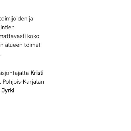
toimijoiden ja
intien
mattavasti koko
en alueen toimet
.
isjohtajalta
Kristi
. Pohjois-Karjalan
a
Jyrki