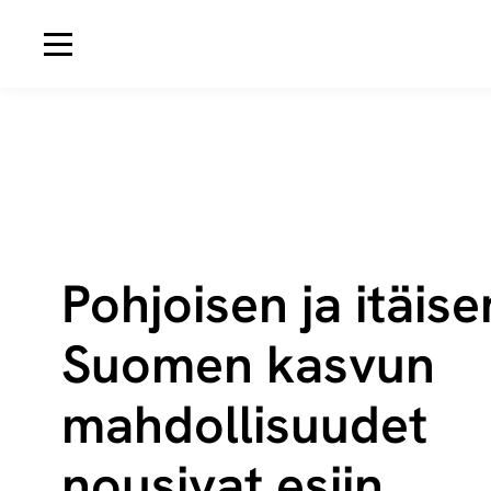
Avaa navigaatio
Pohjoisen ja itäise
Suomen kasvun
mahdollisuudet
nousivat esiin