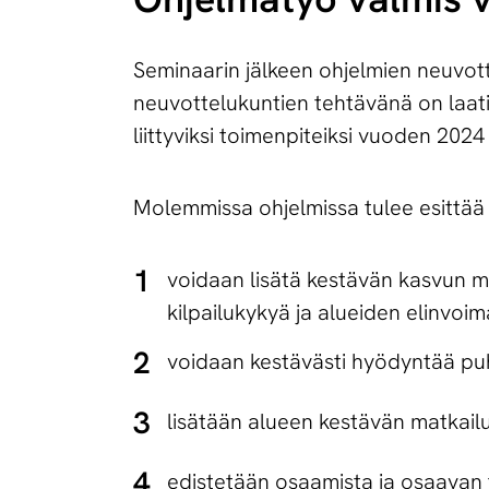
Seminaarin jälkeen ohjelmien neuvot
neuvottelukuntien tehtävänä on laati
liittyviksi toimenpiteiksi vuoden 20
Molemmissa ohjelmissa tulee esittää tii
voidaan lisätä kestävän kasvun m
kilpailukykyä ja alueiden elinvoim
voidaan kestävästi hyödyntää puh
lisätään alueen kestävän matkai
edistetään osaamista ja osaavan