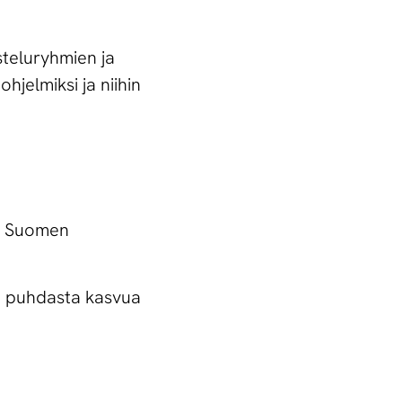
steluryhmien ja
jelmiksi ja niihin
aa Suomen
ta puhdasta kasvua