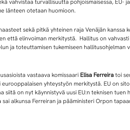
 sekä vahvistaa turvallisuutta pohjoismaisessa, EU- 
timme länteen otetaan huomioon.
t haasteet sekä pitkä yhteinen raja Venäjän kanssa 
en että elinvoiman merkitystä. Hallitus on vahvasti 
un ja toteuttamisen tukemiseen hallitusohjelman vi
tusasioista vastaava komissaari
Elisa Ferreira
toi se
i eurooppalaisen yhteystyön merkitystä. EU on si
a siitä on nyt käynnistyvä uusi EU:n teknisen tuen 
ta sai alkunsa Ferreiran ja pääministeri Orpon tap