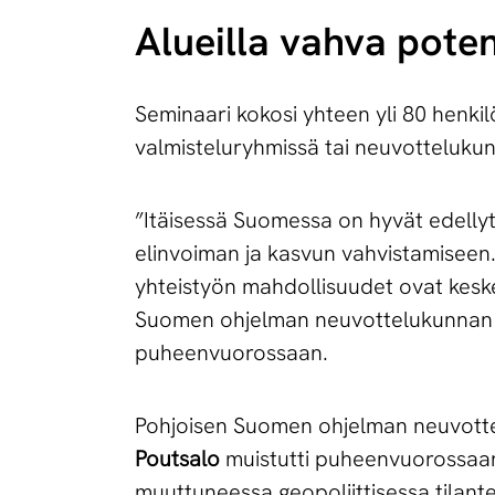
Alueilla vahva poten
Seminaari kokosi yhteen yli 80 henkil
valmisteluryhmissä tai neuvotteluku
”Itäisessä Suomessa on hyvät edellyty
elinvoiman ja kasvun vahvistamiseen. 
yhteistyön mahdollisuudet ovat keske
Suomen ohjelman neuvottelukunnan p
puheenvuorossaan.
Pohjoisen Suomen ohjelman neuvotte
Poutsalo
muistutti puheenvuorossaan,
muuttuneessa geopoliittisessa tilant