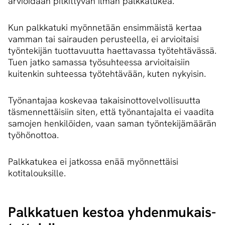
arvioidaan pitkittyvän ilman palkkatukea.
Kun palkkatuki myönnetään ensimmäistä kertaa
vamman tai sairauden perusteella, ei arvioitaisi
työntekijän tuottavuutta haettavassa työtehtävässä.
Tuen jatko samassa työsuhteessa arvioitaisiin
kuitenkin suhteessa työtehtävään, kuten nykyisin.
Työnantajaa koskevaa takaisinottovelvollisuutta
täsmennettäisiin siten, että työnantajalta ei vaadita
samojen henkilöiden, vaan saman työntekijämäärän
työhönottoa.
Palkkatukea ei jatkossa enää myönnettäisi
kotitalouksille.
Palkkatuen kestoa yh­den­mu­kais­