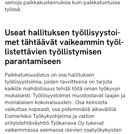
samoja palkkakustannuksia kuin palkkatuetussa
työssä.
Useat hallituksen työl­li­syys­toi­
met tähtäävät vaikeammin työl­
lis­tet­tä­vien työllistymisen
parantamiseen
Palkkatukiuudistus on osa hallituksen
työllisyystoimia, joiden tavoitteena on tarjota
kaikille mahdollisuus tehdä töitä oman työkyvyn
mukaisesti. Työllisyystoimet muodostavat laajan ja
monialaisen kokonaisuuden. Osa keinoista
vaikuttaa nopeasti, osa pidemmällä aikavälillä.
Esimerkiksi Työkykyohjelma ja valtion
erityistehtäväyhtiö Työkanava Oy tukevat
vaikeimmassa asemassa olevien osatyökykyisten