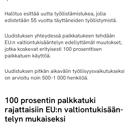
Hallitus esittää uutta työllistämistukea, jolla
edistetään 55 vuotta täyttäneiden työllistymistä.
Uudistuksen yhteydessä palkkatukeen tehdään
EU:n valtiontukisääntelyn edellyttämät muutokset,
jotka koskevat erityisesti 100 prosenttisen
palkkatuen käyttöä.
Uudistuksen pitkän aikavälin työllisyysvaikutukseksi
on arvioitu noin 500–1 000 henkilöä.
100 prosentin palkkatuki
rajattaisiin EU:n val­tion­tu­ki­sään­
te­lyn mukaiseksi