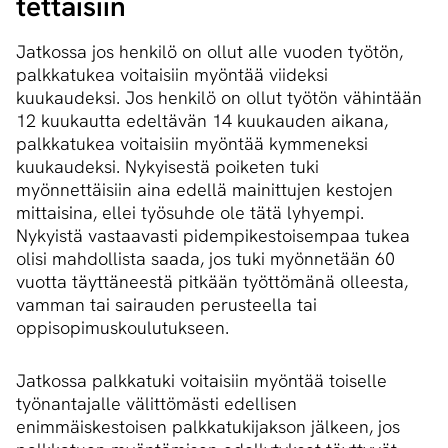
tet­tai­siin
Jatkossa jos henkilö on ollut alle vuoden työtön,
palkkatukea voitaisiin myöntää viideksi
kuukaudeksi. Jos henkilö on ollut työtön vähintään
12 kuukautta edeltävän 14 kuukauden aikana,
palkkatukea voitaisiin myöntää kymmeneksi
kuukaudeksi. Nykyisestä poiketen tuki
myönnettäisiin aina edellä mainittujen kestojen
mittaisina, ellei työsuhde ole tätä lyhyempi.
Nykyistä vastaavasti pidempikestoisempaa tukea
olisi mahdollista saada, jos tuki myönnetään 60
vuotta täyttäneestä pitkään työttömänä olleesta,
vamman tai sairauden perusteella tai
oppisopimuskoulutukseen.
Jatkossa palkkatuki voitaisiin myöntää toiselle
työnantajalle välittömästi edellisen
enimmäiskestoisen palkkatukijakson jälkeen, jos