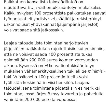
Palkkatuen kansallista lainsäädäntöä on
muutettava EU:n valtiontukisääntelyn mukaiseksi.
Kaikki nykyiset 100 prosenttista palkkatukea saavat
työnantajat eli yhdistykset, säätiöt ja rekisteröidyt
uskonnolliset yhdyskunnat (jäljempänä järjestöt)
voisivat saada sitä jatkossakin.
Laajaa taloudellista toimintaa harjoittavien
järjestöjen palkkatukea rajoitettaisiin kuitenkin niin,
että ne voisivat saada 100 prosenttista tukea
enimmillään 200 000 euroa kolmen verovuoden
aikana. Kyseessä on EU:n valtiontukisääntelyn
mukainen vähämerkityksellinen tuki eli
de minimis
-
tuki. Vuositasolla 100 prosentin tuella voisi
työllistää keskimäärin viisi henkilöä. Laajana
taloudellisena toimintana pidettäisiin esimerkiksi
toimintaa, jossa järjestö myy tavaroita ja palveluita
vähintään 200 000 eurolla vuodessa.