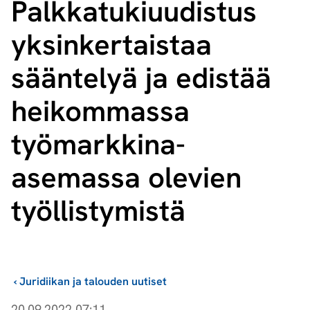
Palk­ka­tu­ki­uu­dis­tus
yksinkertaistaa
sääntelyä ja edistää
heikommassa
työmarkkina-
asemassa olevien
työllistymistä
›
Juridiikan ja talouden uutiset
20.09.2022 07:11