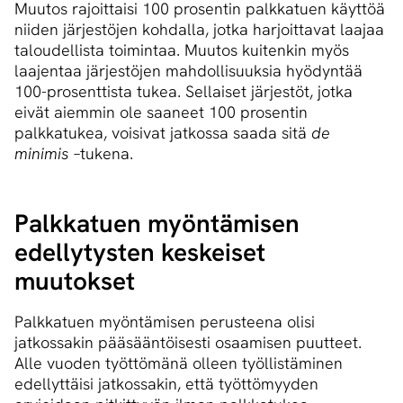
Muutos rajoittaisi 100 prosentin palkkatuen käyttöä
niiden järjestöjen kohdalla, jotka harjoittavat laajaa
taloudellista toimintaa. Muutos kuitenkin myös
laajentaa järjestöjen mahdollisuuksia hyödyntää
100-prosenttista tukea. Sellaiset järjestöt, jotka
eivät aiemmin ole saaneet 100 prosentin
palkkatukea, voisivat jatkossa saada sitä
de
minimis
–tukena.
Palkkatuen myöntämisen
edellytysten keskeiset
muutokset
Palkkatuen myöntämisen perusteena olisi
jatkossakin pääsääntöisesti osaamisen puutteet.
Alle vuoden työttömänä olleen työllistäminen
edellyttäisi jatkossakin, että työttömyyden