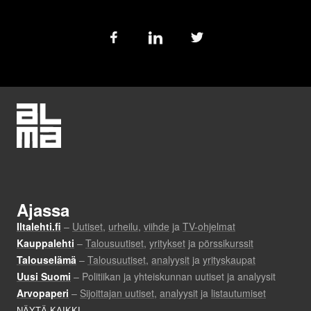
Follow
us