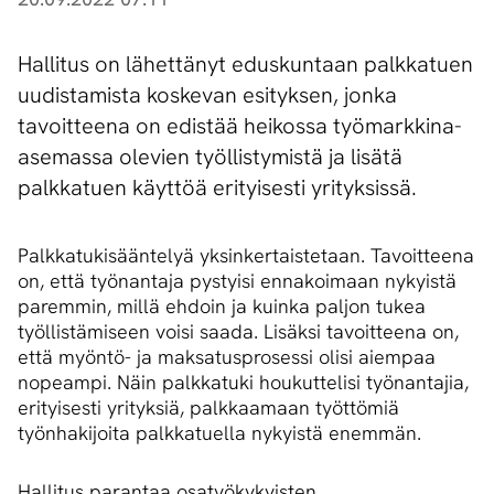
Hallitus on lähettänyt eduskuntaan palkkatuen
uudistamista koskevan esityksen, jonka
tavoitteena on edistää heikossa työmarkkina-
asemassa olevien työllistymistä ja lisätä
palkkatuen käyttöä erityisesti yrityksissä.
Palkkatukisääntelyä yksinkertaistetaan. Tavoitteena
on, että työnantaja pystyisi ennakoimaan nykyistä
paremmin, millä ehdoin ja kuinka paljon tukea
työllistämiseen voisi saada. Lisäksi tavoitteena on,
että myöntö- ja maksatusprosessi olisi aiempaa
nopeampi. Näin palkkatuki houkuttelisi työnantajia,
erityisesti yrityksiä, palkkaamaan työttömiä
työnhakijoita palkkatuella nykyistä enemmän.
Hallitus parantaa osatyökykyisten