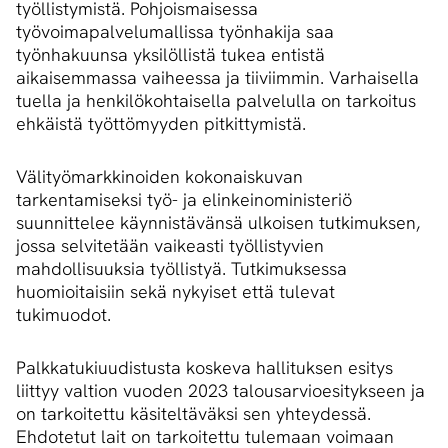
työllistymistä. Pohjoismaisessa
työvoimapalvelumallissa työnhakija saa
työnhakuunsa yksilöllistä tukea entistä
aikaisemmassa vaiheessa ja tiiviimmin. Varhaisella
tuella ja henkilökohtaisella palvelulla on tarkoitus
ehkäistä työttömyyden pitkittymistä.
Välityömarkkinoiden kokonaiskuvan
tarkentamiseksi työ- ja elinkeinoministeriö
suunnittelee käynnistävänsä ulkoisen tutkimuksen,
jossa selvitetään vaikeasti työllistyvien
mahdollisuuksia työllistyä. Tutkimuksessa
huomioitaisiin sekä nykyiset että tulevat
tukimuodot.
Palkkatukiuudistusta koskeva hallituksen esitys
liittyy valtion vuoden 2023 talousarvioesitykseen ja
on tarkoitettu käsiteltäväksi sen yhteydessä.
Ehdotetut lait on tarkoitettu tulemaan voimaan