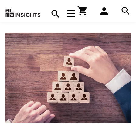
Hae
Avaa navigaatio
Kirjakauppa
Hae
Hae