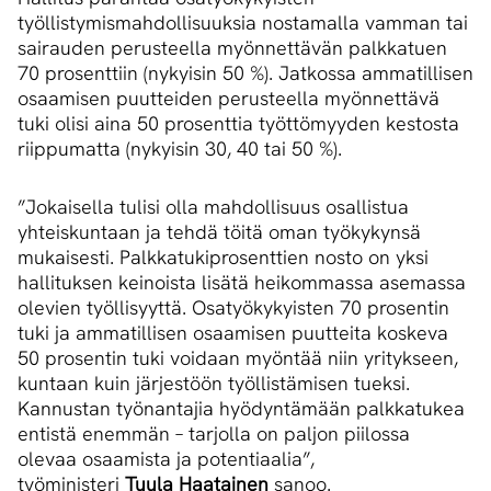
työllistymismahdollisuuksia nostamalla vamman tai
sairauden perusteella myönnettävän palkkatuen
70 prosenttiin (nykyisin 50 %). Jatkossa ammatillisen
osaamisen puutteiden perusteella myönnettävä
tuki olisi aina 50 prosenttia työttömyyden kestosta
riippumatta (nykyisin 30, 40 tai 50 %).
”Jokaisella tulisi olla mahdollisuus osallistua
yhteiskuntaan ja tehdä töitä oman työkykynsä
mukaisesti. Palkkatukiprosenttien nosto on yksi
hallituksen keinoista lisätä heikommassa asemassa
olevien työllisyyttä. Osatyökykyisten 70 prosentin
tuki ja ammatillisen osaamisen puutteita koskeva
50 prosentin tuki voidaan myöntää niin yritykseen,
kuntaan kuin järjestöön työllistämisen tueksi.
Kannustan työnantajia hyödyntämään palkkatukea
entistä enemmän – tarjolla on paljon piilossa
olevaa osaamista ja potentiaalia”,
työministeri
Tuula Haatainen
sanoo.