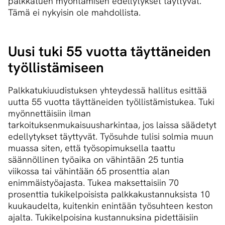
palkkatuen myöntämisen edellytykset täyttyvät.
Tämä ei nykyisin ole mahdollista.
Uusi tuki 55 vuotta täyttäneiden
työllistämiseen
Palkkatukiuudistuksen yhteydessä hallitus esittää
uutta 55 vuotta täyttäneiden työllistämistukea. Tuki
myönnettäisiin ilman
tarkoituksenmukaisuusharkintaa, jos laissa säädetyt
edellytykset täyttyvät. Työsuhde tulisi solmia muun
muassa siten, että työsopimuksella taattu
säännöllinen työaika on vähintään 25 tuntia
viikossa tai vähintään 65 prosenttia alan
enimmäistyöajasta. Tukea maksettaisiin 70
prosenttia tukikelpoisista palkkakustannuksista 10
kuukaudelta, kuitenkin enintään työsuhteen keston
ajalta. Tukikelpoisina kustannuksina pidettäisiin