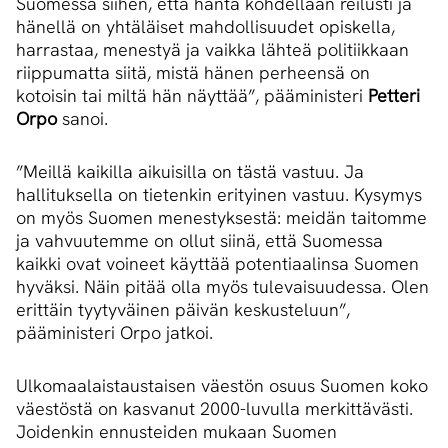
Suomessa siihen, että häntä kohdellaan reilusti ja
hänellä on yhtäläiset mahdollisuudet opiskella,
harrastaa, menestyä ja vaikka lähteä politiikkaan
riippumatta siitä, mistä hänen perheensä on
kotoisin tai miltä hän näyttää”, pääministeri
Petteri
Orpo
sanoi.
”Meillä kaikilla aikuisilla on tästä vastuu. Ja
hallituksella on tietenkin erityinen vastuu. Kysymys
on myös Suomen menestyksestä: meidän taitomme
ja vahvuutemme on ollut siinä, että Suomessa
kaikki ovat voineet käyttää potentiaalinsa Suomen
hyväksi. Näin pitää olla myös tulevaisuudessa. Olen
erittäin tyytyväinen päivän keskusteluun”,
pääministeri Orpo jatkoi.
Ulkomaalaistaustaisen väestön osuus Suomen koko
väestöstä on kasvanut 2000-luvulla merkittävästi.
Joidenkin ennusteiden mukaan Suomen