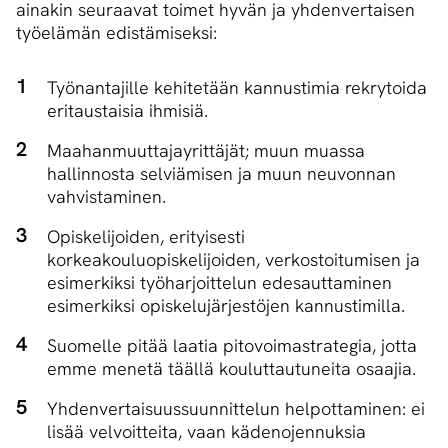
ainakin seuraavat toimet hyvän ja yhdenvertaisen
työelämän edistämiseksi:
Työnantajille kehitetään kannustimia rekrytoida
eritaustaisia ihmisiä.
Maahanmuuttajayrittäjät; muun muassa
hallinnosta selviämisen ja muun neuvonnan
vahvistaminen.
Opiskelijoiden, erityisesti
korkeakouluopiskelijoiden, verkostoitumisen ja
esimerkiksi työharjoittelun edesauttaminen
esimerkiksi opiskelujärjestöjen kannustimilla.
Suomelle pitää laatia pitovoimastrategia, jotta
emme menetä täällä kouluttautuneita osaajia.
Yhdenvertaisuussuunnittelun helpottaminen: ei
lisää velvoitteita, vaan kädenojennuksia