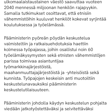
ulkomaalaistaustainen väestö saavuttaa vuoteen
2040 mennessä miljoonan henkilön rajapyykin.
Samalla tutkimukset osoittavat, että etnisiin
vähemmistöihin kuuluvat henkilöt kokevat syrjintää
koulutuksessa ja työelämässä.
Pääministerin pyöreän pöydän keskustelua
valmisteltiin ja ratkaisuehdotuksia haettiin
kolmessa työpajassa, joihin osallistui noin 60
työelämäkysymysten sekä etnisten vähemmistöjen
parissa toimivaa asiantuntijaa
työmarkkinajärjestöistä,
maahanmuuttajajärjestöistä ja -yhteisöistä sekä
kunnista. Työpajojen keskeisin anti muotoiltiin
keskustelunavauksiksi pääministerin
keskustelutilaisuuteen.
Pääministerin johdolla käydyn keskustelun pohjalta
viedään jatkotyöstettäväksi ja selvitettäväksi