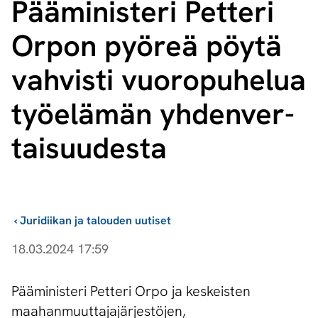
Pääministeri Petteri
Orpon pyöreä pöytä
vahvisti vuoropuhelua
työelämän yh­den­ver­
tai­suu­des­ta
›
Juridiikan ja talouden uutiset
18.03.2024 17:59
Pääministeri Petteri Orpo ja keskeisten
maahanmuuttajajärjestöjen,