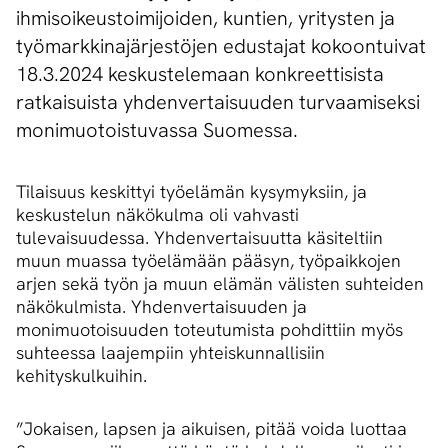
ihmisoikeustoimijoiden, kuntien, yritysten ja
työmarkkinajärjestöjen edustajat kokoontuivat
18.3.2024 keskustelemaan konkreettisista
ratkaisuista yhdenvertaisuuden turvaamiseksi
monimuotoistuvassa Suomessa.
Tilaisuus keskittyi työelämän kysymyksiin, ja
keskustelun näkökulma oli vahvasti
tulevaisuudessa. Yhdenvertaisuutta käsiteltiin
muun muassa työelämään pääsyn, työpaikkojen
arjen sekä työn ja muun elämän välisten suhteiden
näkökulmista. Yhdenvertaisuuden ja
monimuotoisuuden toteutumista pohdittiin myös
suhteessa laajempiin yhteiskunnallisiin
kehityskulkuihin.
”Jokaisen, lapsen ja aikuisen, pitää voida luottaa