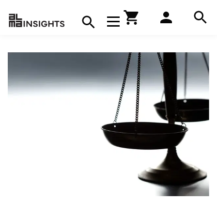
Hae
Avaa navigaatio
Kirjakauppa
Hae
Hae