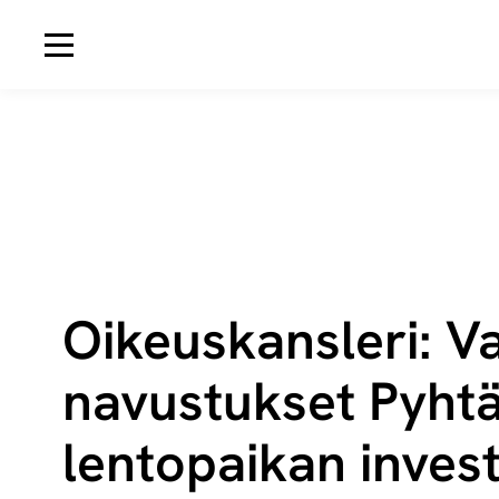
Avaa navigaatio
Oikeuskansleri: Val
na­vus­tuk­set Pyht
lentopaikan in­ves­