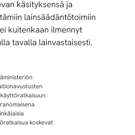
van käsityksensä ja
tämiin lainsäädäntötoimiin
 ei kuitenkaan ilmennyt
a tavalla lainvastaisesti.
täministeriön
altionavustusten
ankäyttöratkaisuun
uviranomaisena
inkälaisia
töratkaisua koskevat