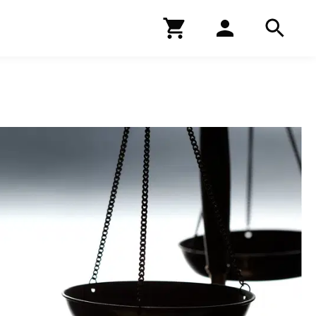
Kirjakauppa
Hae
Hae