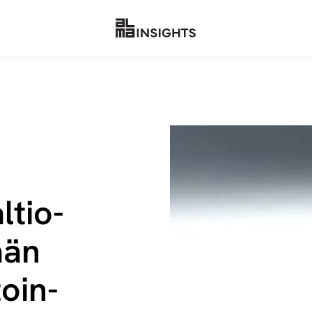
­tio­
ään
toin­