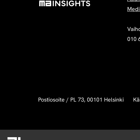
Medi
Vaih
010 
Postiosoite
/
PL 73, 00101 Helsinki
Kä