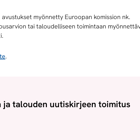
liko avustukset myönnetty Euroopan komission nk.
usarvion tai taloudelliseen toimintaan myönnettäv
i.
te
.
n ja talouden uutiskirjeen toimitus