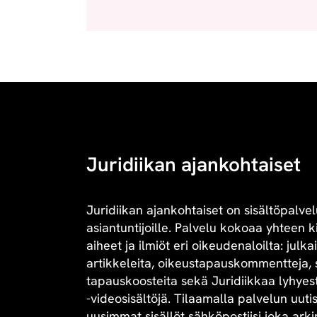
Juridiikan ajankohtaiset
Juridiikan ajankohtaiset on sisältöpalvel
asiantuntijoille. Palvelu kokoaa yhteen 
aiheet ja ilmiöt eri oikeudenaloilta: julk
artikkeleita, oikeustapauskommentteja, 
tapauskoosteita sekä Juridiikkaa lyhyesti 
-videosisältöjä. Tilaamalla palvelun uuti
uusimmat sisällöt sähköpostiisi joka arki