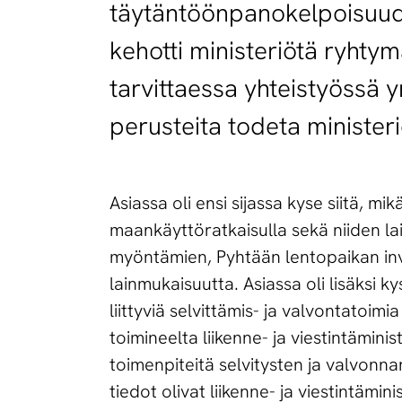
täytäntöönpanokelpoisuud
kehotti ministeriötä ryhty
tarvittaessa yhteistyössä 
perusteita todeta ministeri
Asiassa oli ensi sijassa kyse siitä, m
maankäyttöratkaisulla sekä niiden lain
myöntämien, Pyhtään lentopaikan inv
lainmukaisuutta. Asiassa oli lisäksi k
liittyviä selvittämis- ja valvontatoim
toimineelta liikenne- ja viestintäminis
toimenpiteitä selvitysten ja valvonn
tiedot olivat liikenne- ja viestintämin