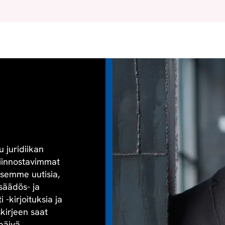
u juridiikan
kiinnostavimmat
aisemme uutisia,
säädös- ja
-kirjoituksia ja
skirjeen saat
päivä.