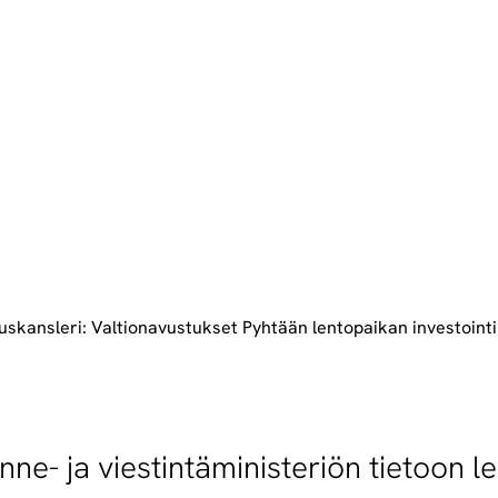
uskansleri: Valtionavustukset Pyhtään lentopaikan investoint
enne- ja viestintäministeriön tietoon