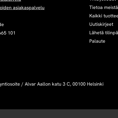
Tietoa meistä
oiden asiakaspalvelu
Kaikki tuottee
Uutiskirjeet
de
Lähetä tilinp
665 101
Palaute
yntiosoite
/
Alvar Aallon katu 3 C, 00100 Helsinki