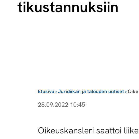
ti­kus­tan­nuk­siin
Etusivu
›
Juridiikan ja talouden uutiset
›
Oike
28.09.2022 10:45
Oikeuskansleri saattoi liik