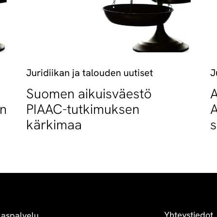
Juridiikan ja talouden uutiset
J
Suomen aikuisväestö
A
an
PIAAC-tutkimuksen
A
kärkimaa
s
o
Yhteystiedot
kaspalvelu