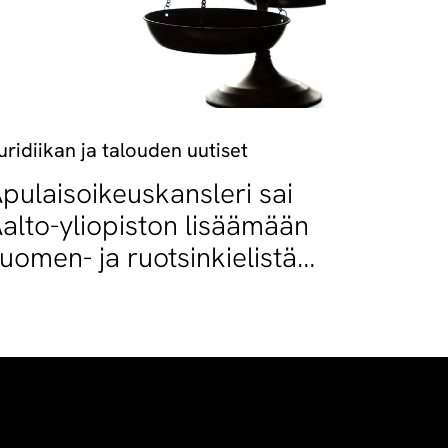
uridiikan ja talouden uutiset
pulaisoikeuskansleri sai
alto-yliopiston lisäämään
uomen- ja ruotsinkielistä
petusta