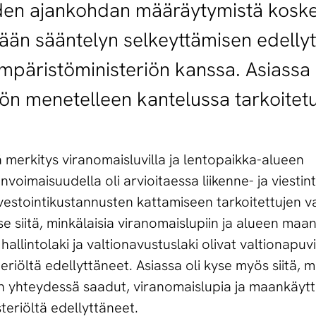
en ajankohdan määräytymistä koske
mään sääntelyn selkeyttämisen edellyt
ympäristöministeriön kanssa. Asiassa
ön menetelleen kantelussa tarkoitetull
ikä merkitys viranomaisluvilla ja lentopaikka-alueen
voimaisuudella oli arvioitaessa liikenne- ja viestin
estointikustannusten kattamiseen tarkoitettujen v
yse siitä, minkälaisia viranomaislupiin ja alueen ma
ia hallintolaki ja valtionavustuslaki olivat valtionap
teriöltä edellyttäneet. Asiassa oli kyse myös siitä, m
an yhteydessä saadut, viranomaislupia ja maankäyt
isteriöltä edellyttäneet.