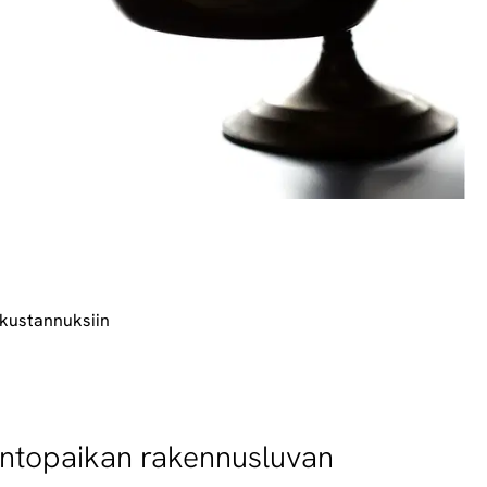
ikustannuksiin
 lentopaikan rakennusluvan