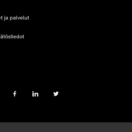
t ja palvelut
äätöstiedot
Follow
us