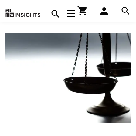
Hae
Avaa navigaatio
Kirjakauppa
Hae
Hae