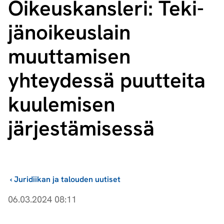
Oikeuskansleri: Te­ki­
jä­noi­keus­lain
muuttamisen
yhteydessä puutteita
kuulemisen
järjestämisessä
›
Juridiikan ja talouden uutiset
06.03.2024 08:11