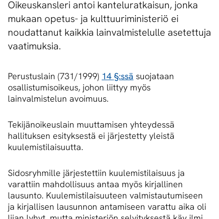
Oikeuskansleri antoi kanteluratkaisun, jonka
mukaan opetus- ja kulttuuriministeriö ei
noudattanut kaikkia lainvalmistelulle asetettuja
vaatimuksia.
Perustuslain (731/1999)
14 §:ssä
suojataan
osallistumisoikeus, johon liittyy myös
lainvalmistelun avoimuus.
Tekijänoikeuslain muuttamisen yhteydessä
hallituksen esityksestä ei järjestetty yleistä
kuulemistilaisuutta.
Sidosryhmille järjestettiin kuulemistilaisuus ja
varattiin mahdollisuus antaa myös kirjallinen
lausunto. Kuulemistilaisuuteen valmistautumiseen
ja kirjallisen lausunnon antamiseen varattu aika oli
liian lyhyt, mutta ministeriön selvityksestä käy ilmi,