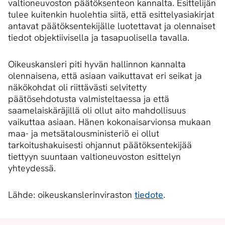
valtioneuvoston päätöksenteon kannalta. Esittelijän
tulee kuitenkin huolehtia siitä, että esittelyasiakirjat
antavat päätöksentekijälle luotettavat ja olennaiset
tiedot objektiivisella ja tasapuolisella tavalla.
Oikeuskansleri piti hyvän hallinnon kannalta
olennaisena, että asiaan vaikuttavat eri seikat ja
näkökohdat oli riittävästi selvitetty
päätösehdotusta valmisteltaessa ja että
saamelaiskäräjillä oli ollut aito mahdollisuus
vaikuttaa asiaan. Hänen kokonaisarvionsa mukaan
maa- ja metsätalousministeriö ei ollut
tarkoitushakuisesti ohjannut päätöksentekijää
tiettyyn suuntaan valtioneuvoston esittelyn
yhteydessä.
Lähde: oikeuskanslerinviraston
tiedote
.