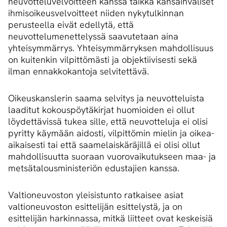
neuvotteluvelvoitteen kanssa taikka kansainväliset
ihmisoikeusvelvoitteet niiden nykytulkinnan
perusteella eivät edellytä, että
neuvottelumenettelyssä saavutetaan aina
yhteisymmärrys. Yhteisymmärryksen mahdollisuus
on kuitenkin vilpittömästi ja objektiivisesti sekä
ilman ennakkokantoja selvitettävä.
Oikeuskanslerin saama selvitys ja neuvotteluista
laaditut kokouspöytäkirjat huomioiden ei ollut
löydettävissä tukea sille, että neuvotteluja ei olisi
pyritty käymään aidosti, vilpittömin mielin ja oikea-
aikaisesti tai että saamelaiskäräjillä ei olisi ollut
mahdollisuutta suoraan vuorovaikutukseen maa- ja
metsätalousministeriön edustajien kanssa.
Valtioneuvoston yleisistunto ratkaisee asiat
valtioneuvoston esittelijän esittelystä, ja on
esittelijän harkinnassa, mitkä liitteet ovat keskeisiä