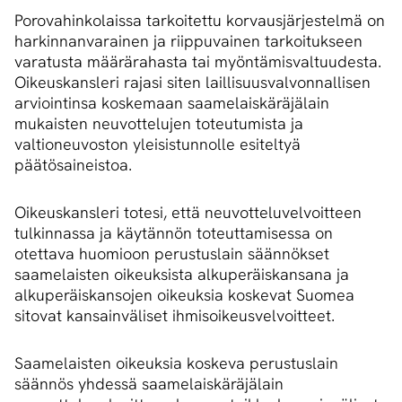
Porovahinkolaissa tarkoitettu korvausjärjestelmä on
harkinnanvarainen ja riippuvainen tarkoitukseen
varatusta määrärahasta tai myöntämisvaltuudesta.
Oikeuskansleri rajasi siten laillisuusvalvonnallisen
arviointinsa koskemaan saamelaiskäräjälain
mukaisten neuvottelujen toteutumista ja
valtioneuvoston yleisistunnolle esiteltyä
päätösaineistoa.
Oikeuskansleri totesi, että neuvotteluvelvoitteen
tulkinnassa ja käytännön toteuttamisessa on
otettava huomioon perustuslain säännökset
saamelaisten oikeuksista alkuperäiskansana ja
alkuperäiskansojen oikeuksia koskevat Suomea
sitovat kansainväliset ihmisoikeusvelvoitteet.
Saamelaisten oikeuksia koskeva perustuslain
säännös yhdessä saamelaiskäräjälain