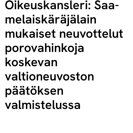
Oikeuskansleri: Saa­
me­lais­kä­rä­jä­lain
mukaiset neuvottelut
porovahinkoja
koskevan
valtioneuvoston
päätöksen
valmistelussa