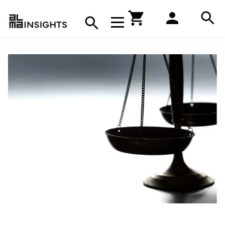
Hae
Avaa navigaatio
Kirjakauppa
Hae
Hae