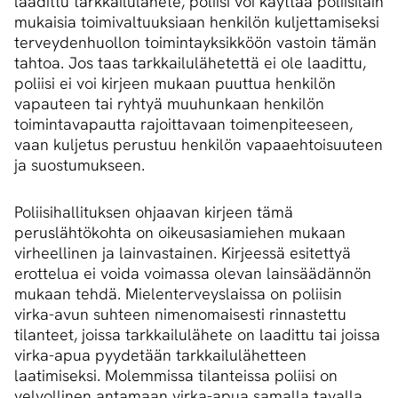
laadittu tarkkailulähete, poliisi voi käyttää poliisilain
mukaisia toimivaltuuksiaan henkilön kuljettamiseksi
terveydenhuollon toimintayksikköön vastoin tämän
tahtoa. Jos taas tarkkailulähetettä ei ole laadittu,
poliisi ei voi kirjeen mukaan puuttua henkilön
vapauteen tai ryhtyä muuhunkaan henkilön
toimintavapautta rajoittavaan toimenpiteeseen,
vaan kuljetus perustuu henkilön vapaaehtoisuuteen
ja suostumukseen.
Poliisihallituksen ohjaavan kirjeen tämä
peruslähtökohta on oikeusasiamiehen mukaan
virheellinen ja lainvastainen. Kirjeessä esitettyä
erottelua ei voida voimassa olevan lainsäädännön
mukaan tehdä. Mielenterveyslaissa on poliisin
virka-avun suhteen nimenomaisesti rinnastettu
tilanteet, joissa tarkkailulähete on laadittu tai joissa
virka-apua pyydetään tarkkailulähetteen
laatimiseksi. Molemmissa tilanteissa poliisi on
velvollinen antamaan virka-apua samalla tavalla.