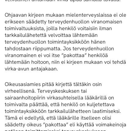
Ohjaavan kirjeen mukaan mielenterveyslaissa ei ole
erikseen säädetty terveydenhuollon viranomaisen
toimivaltuuksista, joilla henkilö voitaisiin ilman
tarkkailulähetettä velvoittaa lähtemään
terveydenhuollon toimintayksikköön hänen
tahdostaan riippumatta. Jos terveydenhuollon
viranomainen ei voi itse ”pakottaa” henkilöä
lähtemään hoitoon, niin ei kirjeen mukaan voi tehdä
virka-avun antajakaan.
Oikeusasiamies pitää kirjettä tältäkin osin
virheellisenä. Terveyskeskuksen tai
sairaanhoitopiirin virkasuhteisella lääkärillä on
toimivalta päättää, että henkilö on kuljetettava
toimintayksikköön tarkkailulähetteen laatimiseksi.
Tämä ei edellytä, että lääkärille itselleen olisi
säädetty oikeus ”pakottaa” eli käyttää voimakeinoja