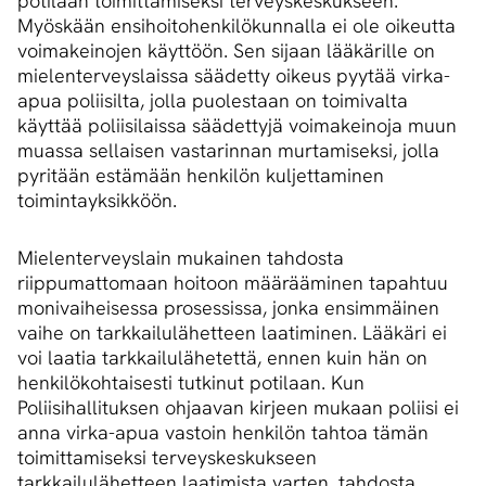
potilaan toimittamiseksi terveyskeskukseen.
Myöskään ensihoitohenkilökunnalla ei ole oikeutta
voimakeinojen käyttöön. Sen sijaan lääkärille on
mielenterveyslaissa säädetty oikeus pyytää virka-
apua poliisilta, jolla puolestaan on toimivalta
käyttää poliisilaissa säädettyjä voimakeinoja muun
muassa sellaisen vastarinnan murtamiseksi, jolla
pyritään estämään henkilön kuljettaminen
toimintayksikköön.
Mielenterveyslain mukainen tahdosta
riippumattomaan hoitoon määrääminen tapahtuu
monivaiheisessa prosessissa, jonka ensimmäinen
vaihe on tarkkailulähetteen laatiminen. Lääkäri ei
voi laatia tarkkailulähetettä, ennen kuin hän on
henkilökohtaisesti tutkinut potilaan. Kun
Poliisihallituksen ohjaavan kirjeen mukaan poliisi ei
anna virka-apua vastoin henkilön tahtoa tämän
toimittamiseksi terveyskeskukseen
tarkkailulähetteen laatimista varten, tahdosta