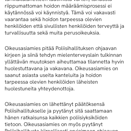
riippumattoman hoidon määräämisprosessi ei
käytännössä voi käynnistyä. Tämä voi vakavasti
vaarantaa sekä hoidon tarpeessa olevien
henkilöiden että sivullisten henkilöiden terveyttä ja
turvallisuutta sekä muita perusoikeuksia.
Oikeusasiamies pitää Poliisihallituksen ohjaavan
kirjeen ja siinä tehdyn mielenterveyslain tulkinnan
yllättävän muutoksen aiheuttamaa tilannetta hyvin
huolestuttavana ja vakavana. Oikeusasiamies on
saanut asiasta useita kanteluita ja hoidon
tarpeessa olevien henkilöiden läheisten
huolestuneita yhteydenottoja.
Oikeusasiamies on lähettänyt päätöksensä
Poliisihallitukselle ja pyytänyt sitä saattamaan
hänen ratkaisunsa kaikkien poliisiyksiköiden
tietoon. Oikeusasiamies on myös pyytänyt
Poliisihallitusta kiireellisesti arvioimaan ohjaavan