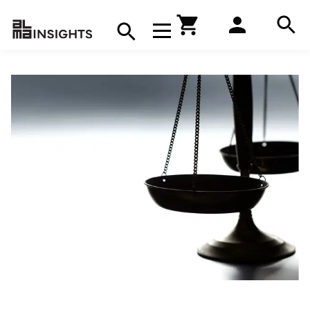
Hae
Avaa navigaatio
Kirjakauppa
Hae
Hae