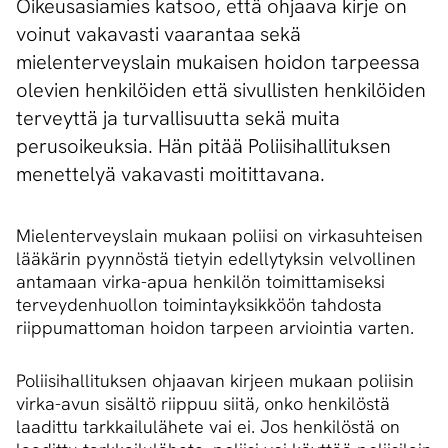
Oikeusasiamies katsoo, että ohjaava kirje on
voinut vakavasti vaarantaa sekä
mielenterveyslain mukaisen hoidon tarpeessa
olevien henkilöiden että sivullisten henkilöiden
terveyttä ja turvallisuutta sekä muita
perusoikeuksia. Hän pitää Poliisihallituksen
menettelyä vakavasti moitittavana.
Mielenterveyslain mukaan poliisi on virkasuhteisen
lääkärin pyynnöstä tietyin edellytyksin velvollinen
antamaan virka-apua henkilön toimittamiseksi
terveydenhuollon toimintayksikköön tahdosta
riippumattoman hoidon tarpeen arviointia varten.
Poliisihallituksen ohjaavan kirjeen mukaan poliisin
virka-avun sisältö riippuu siitä, onko henkilöstä
laadittu tarkkailulähete vai ei. Jos henkilöstä on