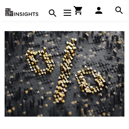
Hae
Avaa navigaatio
Kirjakauppa
Hae
Hae