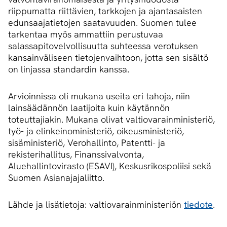
riippumatta riittävien, tarkkojen ja ajantasaisten
edunsaajatietojen saatavuuden. Suomen tulee
tarkentaa myös ammattiin perustuvaa
salassapitovelvollisuutta suhteessa verotuksen
kansainväliseen tietojenvaihtoon, jotta sen sisältö
on linjassa standardin kanssa.
Arvioinnissa oli mukana useita eri tahoja, niin
lainsäädännön laatijoita kuin käytännön
toteuttajiakin. Mukana olivat valtiovarainministeriö,
työ- ja elinkeinoministeriö, oikeusministeriö,
sisäministeriö, Verohallinto, Patentti- ja
rekisterihallitus, Finanssivalvonta,
Aluehallintovirasto (ESAVI), Keskusrikospoliisi sekä
Suomen Asianajajaliitto.
Lähde ja lisätietoja: valtiovarainministeriön
tiedote
.