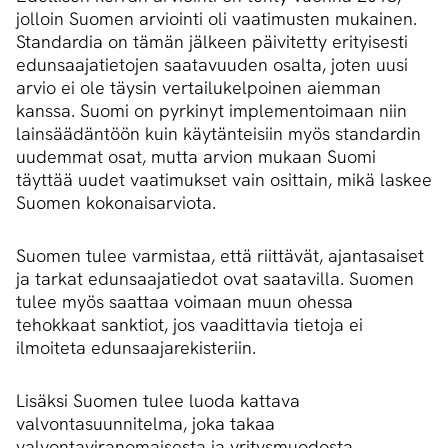
jolloin Suomen arviointi oli vaatimusten mukainen.
Standardia on tämän jälkeen päivitetty erityisesti
edunsaajatietojen saatavuuden osalta, joten uusi
arvio ei ole täysin vertailukelpoinen aiemman
kanssa. Suomi on pyrkinyt implementoimaan niin
lainsäädäntöön kuin käytänteisiin myös standardin
uudemmat osat, mutta arvion mukaan Suomi
täyttää uudet vaatimukset vain osittain, mikä laskee
Suomen kokonaisarviota.
Suomen tulee varmistaa, että riittävät, ajantasaiset
ja tarkat edunsaajatiedot ovat saatavilla. Suomen
tulee myös saattaa voimaan muun ohessa
tehokkaat sanktiot, jos vaadittavia tietoja ei
ilmoiteta edunsaajarekisteriin.
Lisäksi Suomen tulee luoda kattava
valvontasuunnitelma, joka takaa
valvontaviranomaisesta ja yritysmuodosta