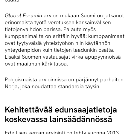
Global Forumin
arvion mukaan Suomi on jatkanut
erinomaista työtä verotuksen kansainvälisen
tietojenvaihdon parissa. Palaute myös
kumppanimailta on erittäin hyvää: kumppanimaat
ovat tyytyväisiä yhteistyöhön niin käytännön
yhteydenpidon kuin tietojen laadunkin osalta.
Lisäksi Suomen vastausajat virka-apupyynnöissä
ovat maailman kärkitasoa.
Pohjoismaista arvioinnissa on pärjännyt parhaiten
Norja, joka noudattaa standardia täysin.
Kehitettävää edun­saa­ja­tie­to­ja
koskevassa lainsäädännössä
Edellisen kerran arviointi on tehty vuonna 2013,