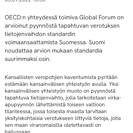
OECD:n yhteydessä toimiva Global Forum on
arvioinut pyynnöstä tapahtuvan verotuksen
tietojenvaihdon standardin
voimaansaattamista Suomessa. Suomi
noudattaa arvion mukaan standardia
suurimmaksi osin.
Kansallisten veropohjien kaventumista pyritään
estämään kansainvälisen yhteistyön avulla. Yksi
kansainvälisen yhteistyön muoto on pyynnöstä
tapahtuva tietojenvaihto, jolla tarkoitetaan virka-
apupyynnön lähettämistä toiseen valtioon
tilanteessa, jossa toisesta maasta tarvitaan
yksityiskohtaisia verotukseen liittyviä tietoja, joita
sen maan viranomaisilla oletettavasti on
hallussaan.