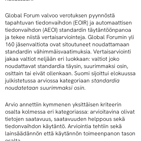
Global Forum valvoo verotuksen pyynnöstä
tapahtuvan tiedonvaihdon (EOIR) ja automaattisen
tiedonvaihdon (AEOI) standardin täytäntöönpanoa
ja tekee niistä vertaisarviointeja. Global Forumin yli
160 jäsenvaltiota ovat sitoutuneet noudattamaan
standardin vähimmäisvaatimuksia. Vertaisarviointi
jakaa valtiot neljään eri luokkaan: valtiot joko
noudattavat standardia täysin, suurimmaksi osin,
osittain tai eivät ollenkaan. Suomi sijoittui elokuussa
julkistetussa arviossa kategoriaan
standardia
noudatetaan suurimmaksi osin.
Arvio annettiin kymmenen yksittäisen kriteerin
osalta kolmessa eri kategoriassa: arvioitavina olivat
tietojen saatavuus, saatavuuden helppous sekä
tiedonvaihdon käytäntö. Arviointia tehtiin sekä
lainsäädännön että käytännön toimeenpanon tason
osalta.