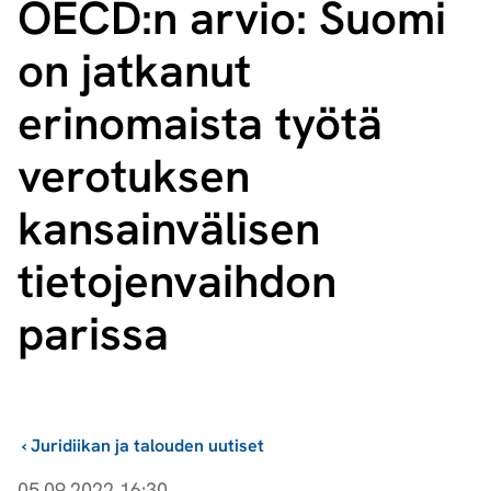
OECD:n arvio: Suomi
on jatkanut
erinomaista työtä
verotuksen
kansainvälisen
tietojenvaihdon
parissa
›
Juridiikan ja talouden uutiset
05.09.2022 16:30