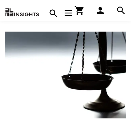
Hae
Avaa navigaatio
Kirjakauppa
Hae
Hae