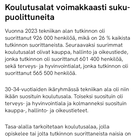
Koulutusalat voimakkaasti su­ku­
puo­lit­tu­nei­ta
Vuonna 2023 tekniikan alan tutkinnon oli
suorittanut 926 000 henkilöä, mikä on 26 % kaikista
tutkinnon suorittaneista. Seuraavaksi suurimmat
koulutusalat olivat kauppa, hallinto ja oikeustiede,
jonka tutkinnon oli suorittanut 601 400 henkilöä,
sekä terveys- ja hyvinvointialat, jonka tutkinnon oli
suorittanut 565 500 henkilöä.
30–34-vuotiaiden ikäryhmässä tekniikan ala oli niin
ikään suosituin koulutusala. Toiseksi suosituin oli
terveys- ja hyvinvointiala ja kolmanneksi suosituin
kauppa-, hallinto- ja oikeustieteet.
Tasa-alalla tarkoitetaan koulutusalaa, jolla
opiskelee tai jolta tutkinnon suorittaneista naisia on