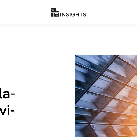
la­
vi­