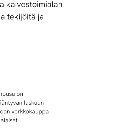
ja kaivostoimialan
 tekijöitä ja
 nousu on
ääntyvän laskuun
ruoan verkkokauppa
alaiset