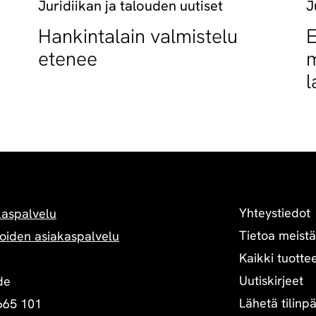
Juridiikan ja talouden uutiset
J
Hankintalain valmistelu
E
etenee
m
l
t
Yhteystiedot
kaspalvelu
Tietoa meistä
oiden asiakaspalvelu
Kaikki tuottee
Uutiskirjeet
de
Lähetä tilinp
665 101