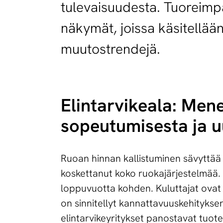
tulevaisuudesta. Tuoreimpa
näkymät, joissa käsitellään
muutostrendejä.
Elintarvikeala: Men
sopeutumisesta ja u
Ruoan hinnan kallistuminen sävyttää 
koskettanut koko ruokajärjestelmää
loppuvuotta kohden. Kuluttajat ovat
on sinnitellyt kannattavuuskehityks
elintarvikeyritykset panostavat tuot