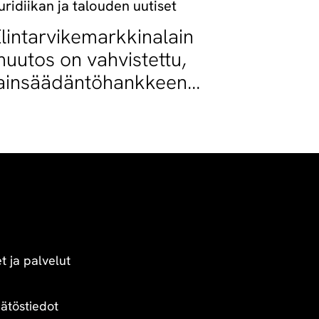
uridiikan ja talouden uutiset
lintarvikemarkkinalain
uutos on vahvistettu,
ainsäädäntöhankkeen
oinen vaihe käynnistyy
t ja palvelut
äätöstiedot