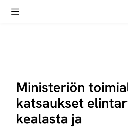
Avaa navigaatio
Ministeriön toi­mia­
kat­sauk­set elin­tar­
kea­las­ta ja