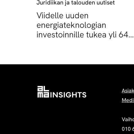
Juridiikan ja talouden uutiset
Viidelle uuden
energiateknologian
investoinnille tukea yli 64
miljoonaa euroa
Asia
Medi
Vaih
010 