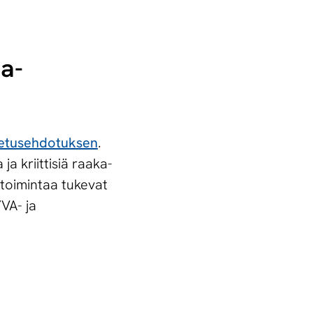
ka-
setusehdotuksen
.
a kriittisiä raaka-
toimintaa tukevat
VA- ja