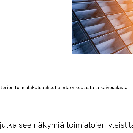
steriön toimialakatsaukset elintarvikealasta ja kaivosalasta
 julkaisee näkymiä toimialojen yleistil