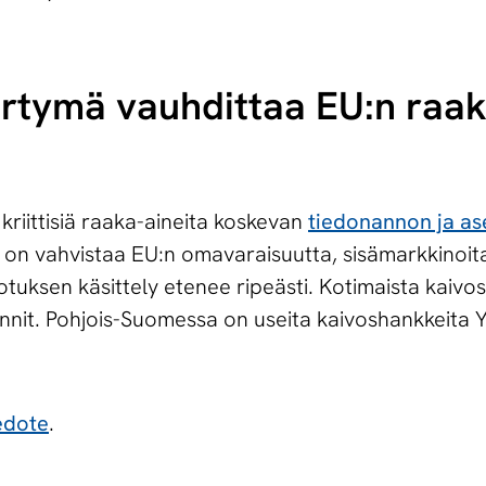
iirtymä vauhdittaa EU:n raa
kriittisiä raaka-aineita koskevan
tiedonannon ja a
n vahvistaa EU:n omavaraisuutta, sisämarkkinoita j
uksen käsittely etenee ripeästi. Kotimaista kaivos
innit. Pohjois-Suomessa on useita kaivoshankkeita Y
edote
.