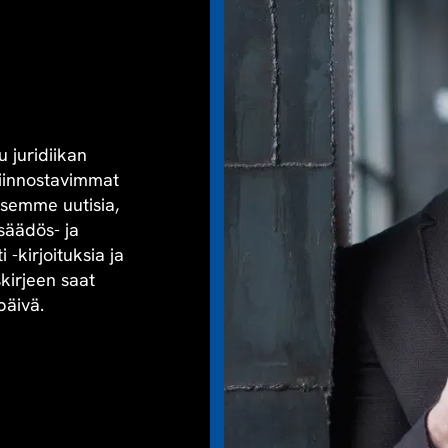
u juridiikan
kiinnostavimmat
aisemme uutisia,
säädös- ja
-kirjoituksia ja
skirjeen saat
päivä.