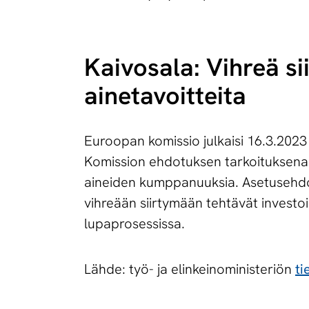
Kaivosala: Vihreä s
ainetavoitteita
Euroopan komissio julkaisi 16.3.2023 
Komission ehdotuksen tarkoituksena o
aineiden kumppanuuksia. Asetusehdot
vihreään siirtymään tehtävät investo
lupaprosessissa.
Lähde: työ- ja elinkeinoministeriön
ti