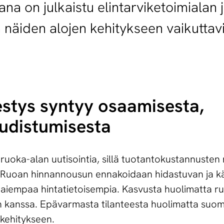
na on julkaistu elintarviketoimialan 
 näiden alojen kehitykseen vaikuttavia
estys syntyy osaamisesta,
udistumisesta
ruoka-alan uutisointia, sillä tuotantokustannusten
. Ruoan hinnannousun ennakoidaan hidastuvan ja k
 aiempaa hintatietoisempia. Kasvusta huolimatta 
en kanssa. Epävarmasta tilanteesta huolimatta suom
ekehitykseen.