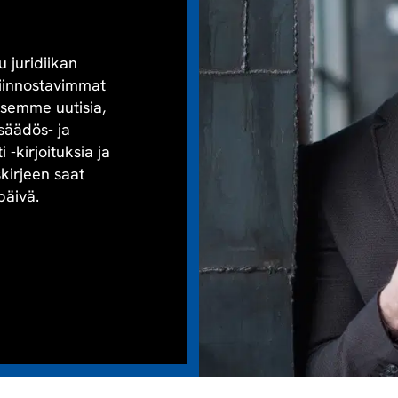
u juridiikan
kiinnostavimmat
aisemme uutisia,
säädös- ja
-kirjoituksia ja
skirjeen saat
päivä.