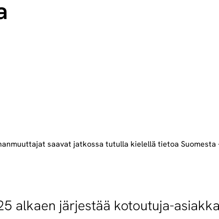
a
anmuuttajat saavat jatkossa tutulla kielellä tietoa Suomesta –
5 alkaen järjestää kotoutuja-asiakkai