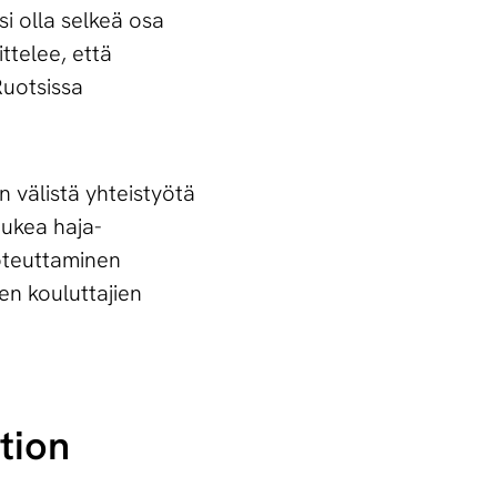
i olla selkeä osa
ttelee, että
Ruotsissa
 välistä yhteistyötä
 tukea haja-
toteuttaminen
en kouluttajien
­tion