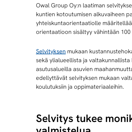
Owal Group Oy:n laatiman selvityksen
kuntien kotoutumisen alkuvaiheen palv
yhteiskuntaorientaatiolle määritellä
orientaatioon sisältyy vähintään 100 
Selvityksen
mukaan kustannustehokas 
sekä ylialueellista ja valtakunnallista
asutusalueilla asuvien maahanmuuttaj
edellyttävät selvityksen mukaan valt
koulutuksiin ja oppimateriaaleihin.
Selvitys tukee monikie
valmistelua