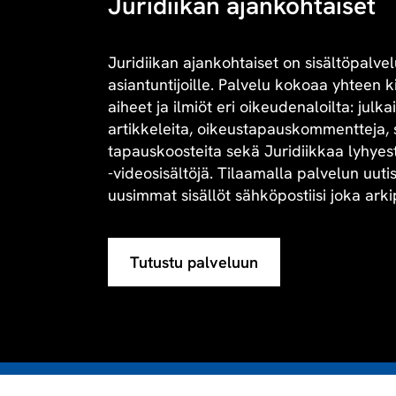
Juridiikan ajankohtaiset
Juridiikan ajankohtaiset on sisältöpalvel
asiantuntijoille. Palvelu kokoaa yhteen 
aiheet ja ilmiöt eri oikeudenaloilta: julk
artikkeleita, oikeustapauskommentteja, 
tapauskoosteita sekä Juridiikkaa lyhyesti 
-videosisältöjä. Tilaamalla palvelun uuti
uusimmat sisällöt sähköpostiisi joka arki
Tutustu palveluun