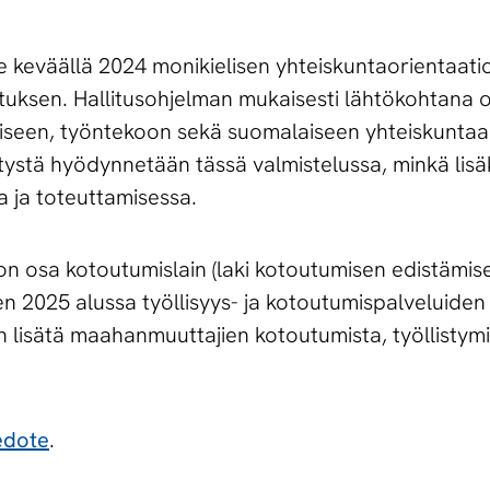
ee keväällä 2024 monikielisen yhteiskuntaorientaatio
uksen. Hallitusohjelman mukaisesti lähtökohtana o
iseen, työntekoon sekä suomalaiseen yhteiskuntaa
ystä hyödynnetään tässä valmistelussa, minkä lisäk
a ja toteuttamisessa.
on osa kotoutumislain (laki kotoutumisen edistämis
n 2025 alussa työllisyys- ja kotoutumispalveluiden 
 lisätä maahanmuuttajien kotoutumista, työllistymis
edote
.