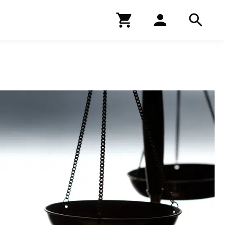
Kirjakauppa
Hae
Hae