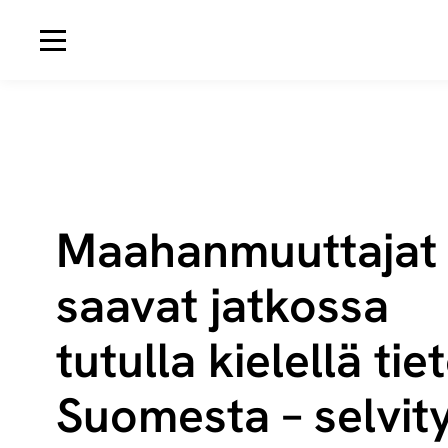
Avaa navigaatio
Maahanmuuttajat
saavat jatkossa
tutulla kielellä tie
Suomesta – selvit