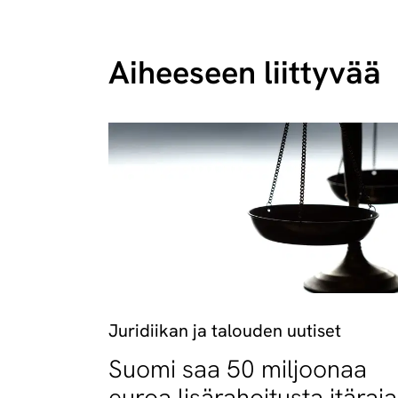
Aiheeseen liittyvää
Juridiikan ja talouden uutiset
Suomi saa 50 miljoonaa
euroa lisärahoitusta itäraj