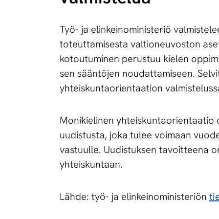
Työ- ja elinkeinoministeriö valmistel
toteuttamisesta valtioneuvoston aset
kotoutuminen perustuu kielen oppim
sen sääntöjen noudattamiseen. Selvit
yhteiskuntaorientaation valmisteluss
Monikielinen yhteiskuntaorientaatio 
uudistusta, joka tulee voimaan vuode
vastuulle. Uudistuksen tavoitteena on
yhteiskuntaan.
Lähde: työ- ja elinkeinoministeriön
ti