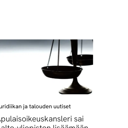
uridiikan ja talouden uutiset
pulaisoikeuskansleri sai
alto-yliopiston lisäämään