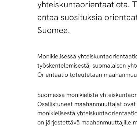
yhteiskuntaorientaatiota. 
antaa suosituksia orientaa
Suomea.
Monikielisessä yhteiskuntaorientaat
työskentelemisestä, suomalaisen yhtei
Orientaatio toteutetaan maahanmuutta
Suomessa monikielistä yhteiskuntaorien
Osallistuneet maahanmuuttajat ovat 
monikielisestä yhteiskuntaorientaat
on järjestettävä maahanmuuttajille