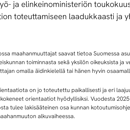
Työ- ja elinkeinoministeriön toukokuu
tion toteuttamiseen laadukkaasti ja y
iossa maahanmuuttajat saavat tietoa Suomessa asu
skunnan toiminnasta sekä yksilön oikeuksista ja ve
jan omalla äidinkielellä tai hänen hyvin osaamall
taatiota on jo toteutettu paikallisesti ja eri laaju
kokeneet orientaatiot hyödyllisiksi. Vuodesta 2025
iosta tulee lakisääteinen osa kunnan kotoutumisohj
 maahanmuuton alkuvaiheessa.