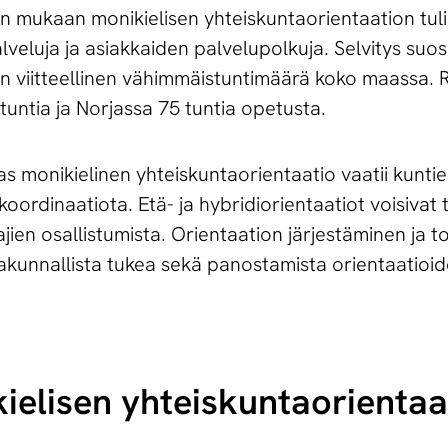
 mukaan monikielisen yhteiskuntaorientaation tulis
eluja ja asiakkaiden palvelupolkuja. Selvitys suosi
än viitteellinen vähimmäistuntimäärä koko maassa. 
tuntia ja Norjassa 75 tuntia opetusta.
monikielinen yhteiskuntaorientaatio vaatii kuntien
 koordinaatiota. Etä- ja hybridiorientaatiot voisivat
ien osallistumista. Orientaation järjestäminen ja 
akunnallista tukea sekä panostamista orientaatioid
lisen yh­teis­kun­tao­rien­taa