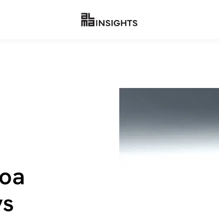
toa
ys