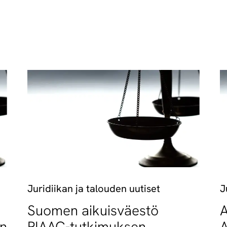
Juridiikan ja talouden uutiset
J
Suomen aikuisväestö
A
an
PIAAC-tutkimuksen
A