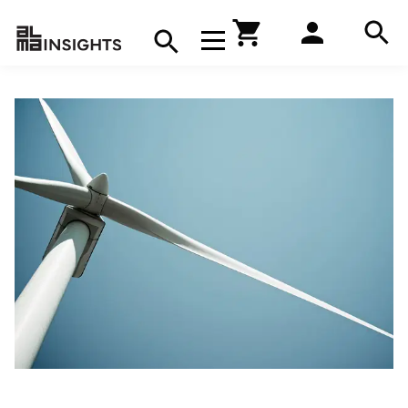
Hae
Avaa navigaatio
Kirjakauppa
Hae
Hae