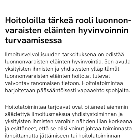
Hoitoloilla tärkeä rooli luon­non­
va­rais­ten eläinten hyvinvoinnin
turvaamisessa
Ilmoitusvelvollisuuden tarkoituksena on edistää
luonnonvaraisten eläinten hyvinvointia. Sen avulla
yksityisten ihmisten ja yhdistysten ylläpitämät
luonnonvaraisten eläinten hoitolat tulevat
valvontaviranomaisen tietoon. Hoitolatoimintaa
harjoitetaan pääsääntöisesti vapaaehtoispohjalta.
Hoitolatoimintaa tarjoavat ovat pitäneet aiemmin
säädettyä ilmoitusmaksua yhdistystoiminnan ja
yksityisten ihmisten varoihin nähden liian korkeana
ja esittäneet, että se olisi voinut johtaa toiminnasta
ilmoittamatta jättämiseen tai hoitolatoiminnan