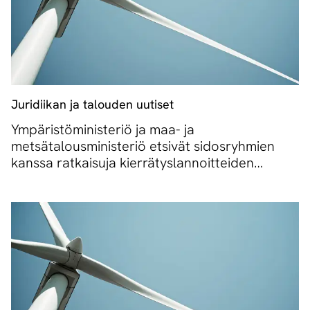
Juridiikan ja talouden uutiset
Ympäristöministeriö ja maa- ja
metsätalousministeriö etsivät sidosryhmien
kanssa ratkaisuja kierrätyslannoitteiden
muoviongelmaan