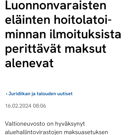
Luon­non­va­rais­ten
eläinten hoi­to­la­toi­
min­nan ilmoituksista
perittävät maksut
alenevat
›
Juridiikan ja talouden uutiset
16.02.2024 08:06
Valtioneuvosto on hyväksynyt
aluehallintovirastojen maksuasetuksen