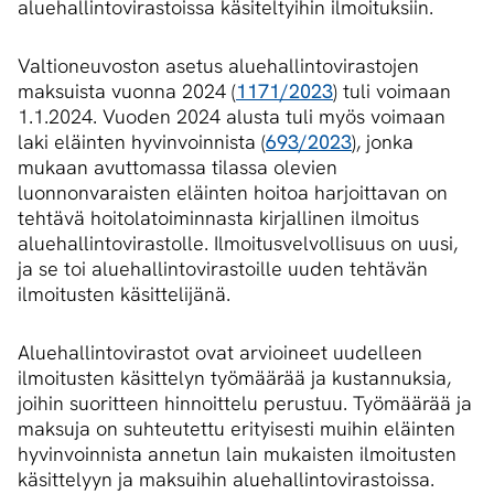
aluehallintovirastoissa käsiteltyihin ilmoituksiin.
Valtioneuvoston asetus aluehallintovirastojen
maksuista vuonna 2024 (
1171/2023
) tuli voimaan
1.1.2024. Vuoden 2024 alusta tuli myös voimaan
laki eläinten hyvinvoinnista (
693/2023
), jonka
mukaan avuttomassa tilassa olevien
luonnonvaraisten eläinten hoitoa harjoittavan on
tehtävä hoitolatoiminnasta kirjallinen ilmoitus
aluehallintovirastolle. Ilmoitusvelvollisuus on uusi,
ja se toi aluehallintovirastoille uuden tehtävän
ilmoitusten käsittelijänä.
Aluehallintovirastot ovat arvioineet uudelleen
ilmoitusten käsittelyn työmäärää ja kustannuksia,
joihin suoritteen hinnoittelu perustuu. Työmäärää ja
maksuja on suhteutettu erityisesti muihin eläinten
hyvinvoinnista annetun lain mukaisten ilmoitusten
käsittelyyn ja maksuihin aluehallintovirastoissa.