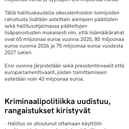
Tällä hallituskaudella oikeudenhoidon toimijoiden
rahoitusta lisätään asteittain aiempien päätösten
sekä hallitusohjelmassa päätettyjen
lisäpanostusten mukaisesti niin, että lisämäärärahat
ovat 65 miljoonaa euroa vuonna 2025, 80 miljoonaa
euroa vuonna 2026 ja 75 miljoonaa euroa vuodesta
2027 lukien.
Ensi vuonna järjestetään sekä presidentinvaalit että
europarlamenttivaalit, joiden toimittamiseen
esitetään noin 43 miljoonaa euroa.
Kri­mi­naa­li­po­li­tiik­ka uudistuu,
rangaistukset kiristyvät
- Hallitus on sitoutunut ottamaan käyttöön