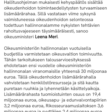
Hallitusohjelman mukaisesti kehyspäätös sisältää
oikeudenhoidon toimintaedellytysten turvaamiseen
lisämäärärahaa. Sillä vastataan viime syksynä
valmistuneessa oikeudenhoidon selonteossa
todettuun hallinnonalamme nykyisten tehtävien
rahoitusvajeeseen täysimääräisesti, sanoo
oikeusministeri
Leena Meri
.
Oikeusministeriön hallinnonalan vuotuisella
budjetilla varmistetaan oikeusvaltion toimivuutta.
Tähän tarkoitukseen talousarvioesityksessä
ehdotetaan ensi vuodelle oikeusministeriön
hallinnonalan viranomaisille yhteensä 30 miljoonaa
euroa. Tällä oikeudenhoidon lisämäärärahalla
vahvistetaan henkilöstöresursseja ja sitä kautta
puretaan ruuhkia ja lyhennetään käsittelyaikoja.
Lisämäärärahasta tuomioistuinten osuus on 19,4
miljoonaa euroa, oikeusapu- ja edunvalvontapiirien
3,2 miljoonaa euroa, Rikosseuraamuslaitoksen 3,6
miljoonaa euroa ja syyttäjien 2,4 miljoonaa euroa.