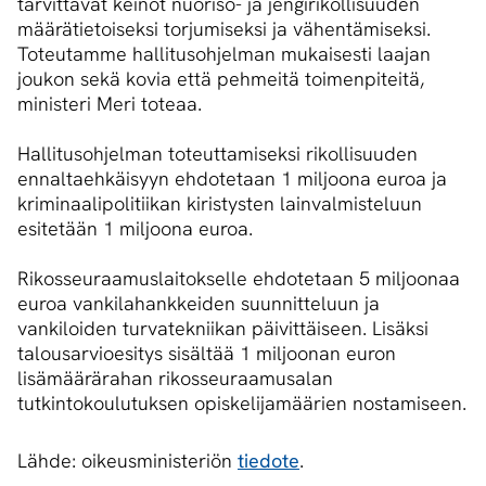
tarvittavat keinot nuoriso- ja jengirikollisuuden
määrätietoiseksi torjumiseksi ja vähentämiseksi.
Toteutamme hallitusohjelman mukaisesti laajan
joukon sekä kovia että pehmeitä toimenpiteitä,
ministeri Meri toteaa.
Hallitusohjelman toteuttamiseksi rikollisuuden
ennaltaehkäisyyn ehdotetaan 1 miljoona euroa ja
kriminaalipolitiikan kiristysten lainvalmisteluun
esitetään 1 miljoona euroa.
Rikosseuraamuslaitokselle ehdotetaan 5 miljoonaa
euroa vankilahankkeiden suunnitteluun ja
vankiloiden turvatekniikan päivittäiseen. Lisäksi
talousarvioesitys sisältää 1 miljoonan euron
lisämäärärahan rikosseuraamusalan
tutkintokoulutuksen opiskelijamäärien nostamiseen.
Lähde: oikeusministeriön
tiedote
.