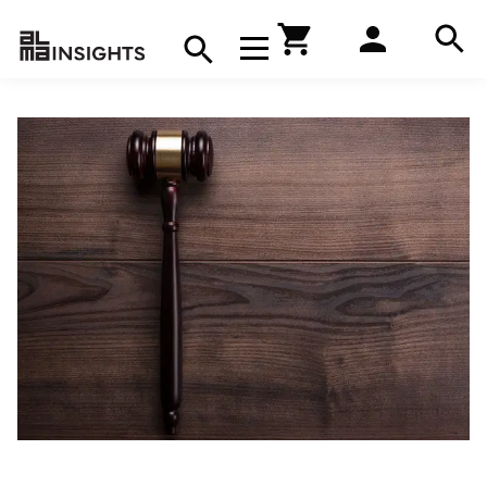
Hae
Avaa navigaatio
Kirjakauppa
Hae
Hae