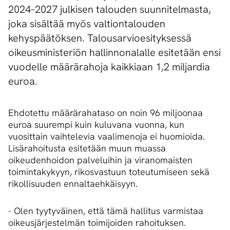
2024–2027 julkisen talouden suunnitelmasta,
joka sisältää myös valtiontalouden
kehyspäätöksen. Talousarvioesityksessä
oikeusministeriön hallinnonalalle esitetään ensi
vuodelle määrärahoja kaikkiaan 1,2 miljardia
euroa.
Ehdotettu määrärahataso on noin 96 miljoonaa
euroa suurempi kuin kuluvana vuonna, kun
vuosittain vaihtelevia vaalimenoja ei huomioida.
Lisärahoitusta esitetään muun muassa
oikeudenhoidon palveluihin ja viranomaisten
toimintakykyyn, rikosvastuun toteutumiseen sekä
rikollisuuden ennaltaehkäisyyn.
- Olen tyytyväinen, että tämä hallitus varmistaa
oikeusjärjestelmän toimijoiden rahoituksen.