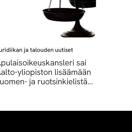
uridiikan ja talouden uutiset
pulaisoikeuskansleri sai
alto-yliopiston lisäämään
uomen- ja ruotsinkielistä
petusta