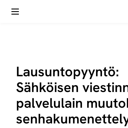
Avaa navigaatio
Lausuntopyyntö:
Sähköisen viestin
palvelulain muu­to
sen­ha­ku­me­net­te­ly