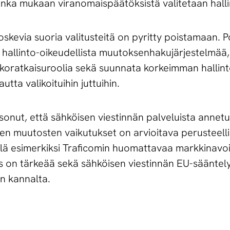
ka mukaan viranomaispäätöksistä valitetaan halli
skevia suoria valitusteitä on pyritty poistamaan. 
 hallinto-oikeudellista muutoksenhakujärjestelmää,
koratkaisuroolia sekä suunnata korkeimman hallin
tta valikoituihin juttuihin.
atsonut, että sähköisen viestinnän palveluista annet
ten muutosten vaikutukset on arvioitava perusteelli
tkellä esimerkiksi Traficomin huomattavaa markkinav
 on tärkeää sekä sähköisen viestinnän EU-säänte
n kannalta.