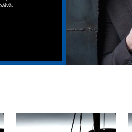
päivä.