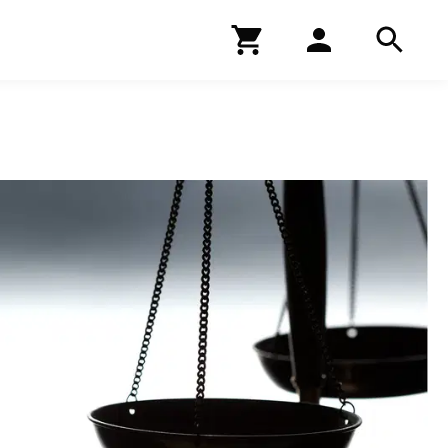
Kirjakauppa
Hae
Hae