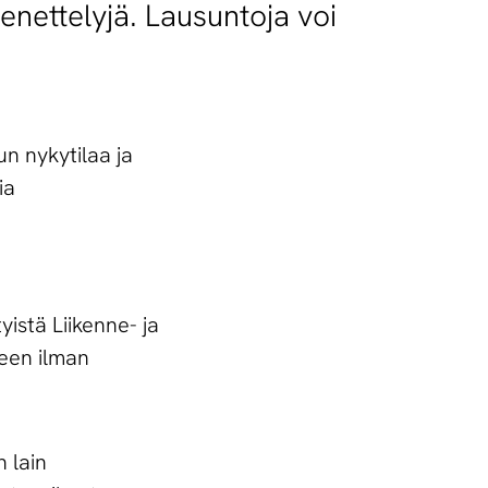
nettelyjä. Lausuntoja voi
n nykytilaa ja
ia
istä Liikenne- ja
teen ilman
 lain