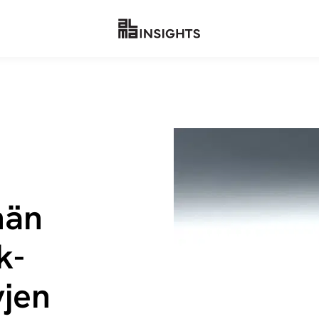
nän
k­
­jen