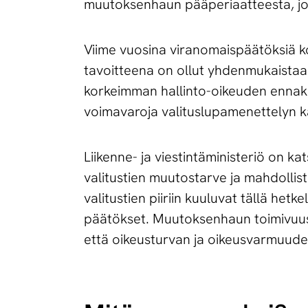
muutoksenhaun pääperiaatteesta, jon
Viime vuosina viranomaispäätöksiä ko
tavoitteena on ollut yhdenmukaistaa
korkeimman hallinto-oikeuden ennak
voimavaroja valituslupamenettelyn kau
Liikenne- ja viestintäministeriö on k
valitustien muutostarve ja mahdollis
valitustien piiriin kuuluvat tällä he
päätökset. Muutoksenhaun toimivuus
että oikeusturvan ja oikeusvarmuude