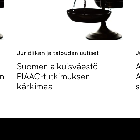
Juridiikan ja talouden uutiset
J
Suomen aikuisväestö
A
an
PIAAC-tutkimuksen
A
kärkimaa
s
o