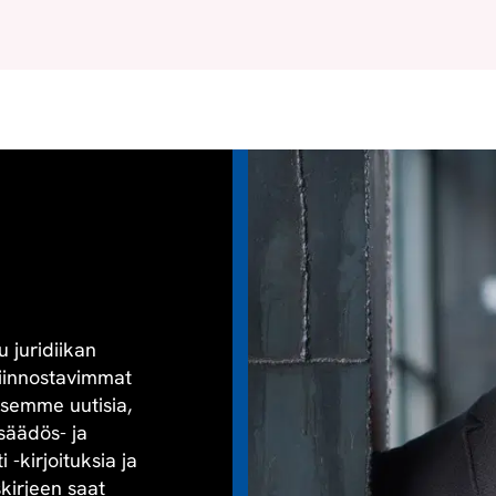
u juridiikan
kiinnostavimmat
aisemme uutisia,
säädös- ja
-kirjoituksia ja
skirjeen saat