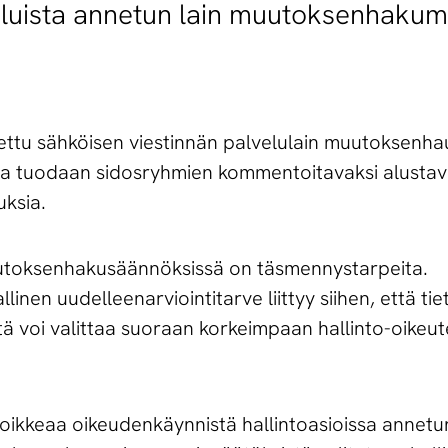
eluista annetun lain muutoksenhakume
ttu sähköisen viestinnän palvelulain muutoksenhau
la tuodaan sidosryhmien kommentoitavaksi alustav
uksia.
toksenhakusäännöksissä on täsmennystarpeita.
en uudelleenarviointitarve liittyy siihen, että tiety
stä voi valittaa suoraan korkeimpaan hallinto-oikeu
poikkeaa oikeudenkäynnistä hallintoasioissa annetun