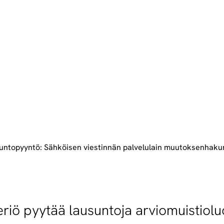
untopyyntö: Sähköisen viestinnän palvelulain muutoksenhaku
steriö pyytää lausuntoja arviomuistio