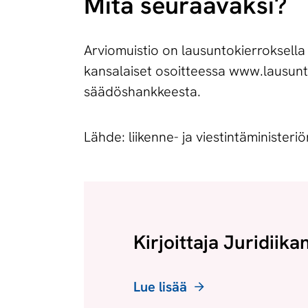
Mitä seuraavaksi?
Arviomuistio on lausuntokierroksella 
kansalaiset osoitteessa www.lausunt
säädöshankkeesta.
Lähde: liikenne- ja viestintäministeri
Kirjoittaja Juridiika
Lue lisää