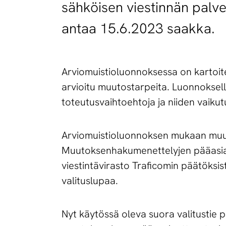
sähköisen viestinnän palv
antaa 15.6.2023 saakka.
Arviomuistioluonnoksessa on kartoite
arvioitu muutostarpeita. Luonnoksel
toteutusvaihtoehtoja ja niiden vaikut
Arviomuistioluonnoksen mukaan muu
Muutoksenhakumenettelyjen pääasiallin
viestintävirasto Traficomin päätöksi
valituslupaa.
Nyt käytössä oleva suora valitustie 