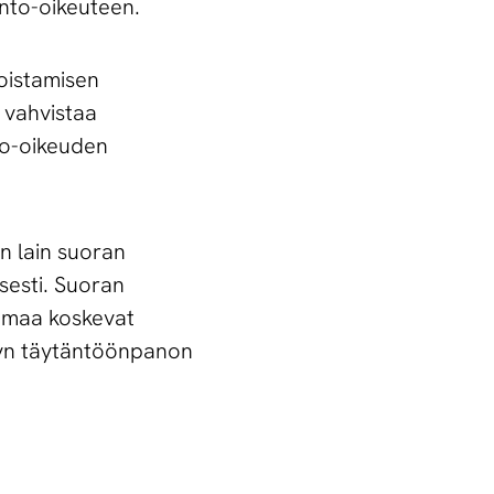
nto-oikeuteen.
Poistamisen
 vahvistaa
to-oikeuden
un lain suoran
sesti. Suoran
oimaa koskevat
lyn täytäntöönpanon