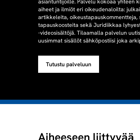
asiantuntijoille. Palvelu kokoaa yhteen 
aiheet ja ilmiöt eri oikeudenaloilta: julk
artikkeleita, oikeustapauskommentteja, 
tapauskoosteita sekä Juridiikkaa lyhyesti 
-videosisältöjä. Tilaamalla palvelun uuti
uusimmat sisällöt sähköpostiisi joka arki
Tutustu palveluun
Aiheeseen liittyvää