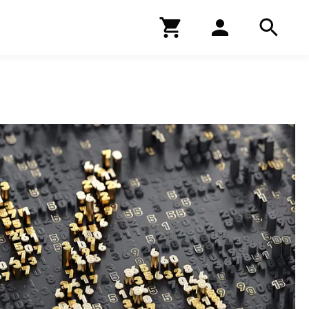
Kirjakauppa
Hae
Hae