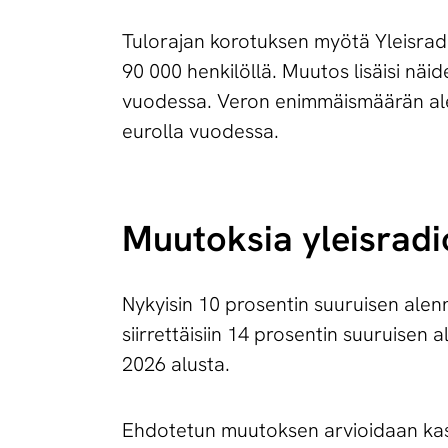
Tulorajan korotuksen myötä Yleisrad
90 000 henkilöllä. Muutos lisäisi näi
vuodessa. Veron enimmäismäärän al
eurolla vuodessa.
Muutoksia yleis­ra­dio­
Nykyisin 10 prosentin suuruisen ale
siirrettäisiin 14 prosentin suuruise
2026 alusta.
Ehdotetun muutoksen arvioidaan kasv