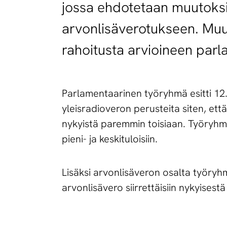
jossa ehdotetaan muutoksia
arvonlisäverotukseen. Muut
rahoitusta arvioineen par
Parlamentaarinen työryhmä esitti 12.
yleisradioveron perusteita siten, ett
nykyistä paremmin toisiaan. Työryhmä
pieni- ja keskituloisiin.
Lisäksi arvonlisäveron osalta työry
arvonlisävero siirrettäisiin nykyise