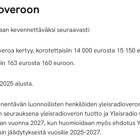
o­ve­roon
aan kevennettäväksi seuraavasti:
 veroa kertyy, korotettaisiin 14 000 eurosta 15 150 
iin 163 eurosta 160 euroon.
2025 alusta.
entävän luonnollisten henkilöiden yleisradioveron
 seurauksena yleisradioveron tuotto ja Yleisradi
siaan vuonna 2027, kun huomioidaan myös ehdotus Y
sin jäädytyksestä vuosille 2025–2027.