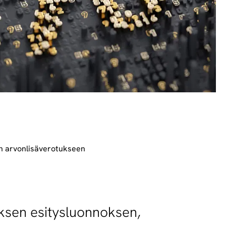
an arvonlisäverotukseen
tuksen esitysluonnoksen,