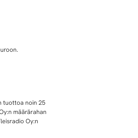
euroon.
 tuottoa noin 25
o Oy:n määrärahan
leisradio Oy:n