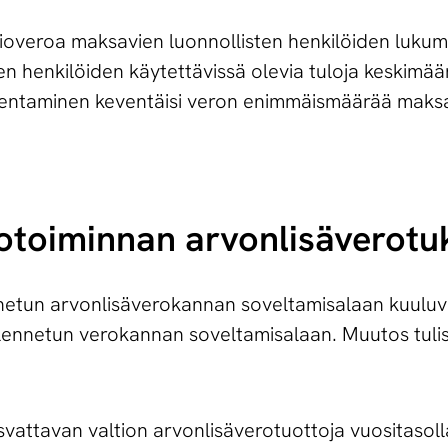
ioveroa maksavien luonnollisten henkilöiden lukum
den henkilöiden käytettävissä olevia tuloja keskimää
entaminen keventäisi veron enimmäismäärää maksa
toi­min­nan ar­von­li­sä­ve­ro­t
nnetun arvonlisäverokannan soveltamisalaan kuuluva
n alennetun verokannan soveltamisalaan. Muutos tul
attavan valtion arvonlisäverotuottoja vuositasoll