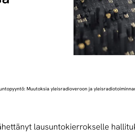
untopyyntö: Muutoksia yleisradioveroon ja yleisradiotoiminn
lähettänyt lausuntokierrokselle halli