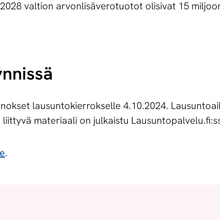
028 valtion arvonlisäverotuotot olisivat 15 miljo
ynnissä
uonnokset lausuntokierrokselle 4.10.2024. Lausuntoa
 liittyvä materiaali on julkaistu Lausuntopalvelu.fi:s
te
.