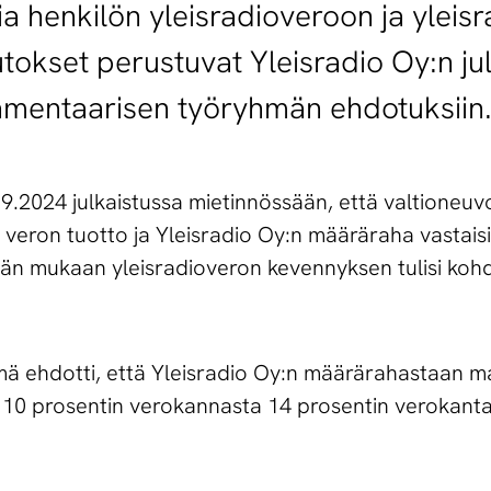
 henkilön yleisradioveroon ja yleis
okset perustuvat Yleisradio Oy:n jul
lamentaarisen työryhmän ehdotuksiin
9.2024 julkaistussa mietinnössään, että valtioneuvo
ä veron tuotto ja Yleisradio Oy:n määräraha vastais
n mukaan yleisradioveron kevennyksen tulisi kohdis
hmä ehdotti, että Yleisradio Oy:n määrärahastaan 
stä 10 prosentin verokannasta 14 prosentin verokant