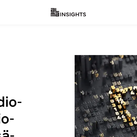
dio­
io­
sä­