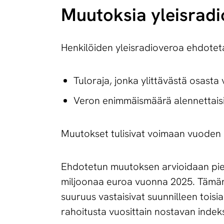
Muutoksia yleis­ra­di
Henkilöiden yleisradioveroa ehdotet
Tuloraja, jonka ylittävästä osasta
Veron enimmäismäärä alennettais
Muutokset tulisivat voimaan vuoden 
Ehdotetun muutoksen arvioidaan pien
miljoonaa euroa vuonna 2025. Tämän
suuruus vastaisivat suunnilleen toi
rahoitusta vuosittain nostavan indek