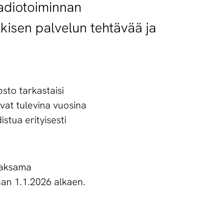
radiotoiminnan
kisen palvelun tehtävää ja
.
sto tarkastaisi
ivat tulevina vuosina
tua erityisesti
maksama
aan 1.1.2026 alkaen.