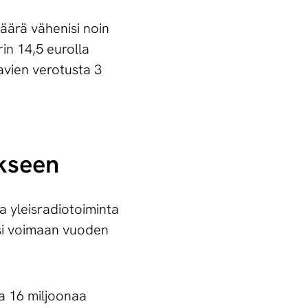
äärä vähenisi noin
rin 14,5 eurolla
vien verotusta 3
uk­seen
 yleisradiotoiminta
isi voimaan vuoden
a 16 miljoonaa