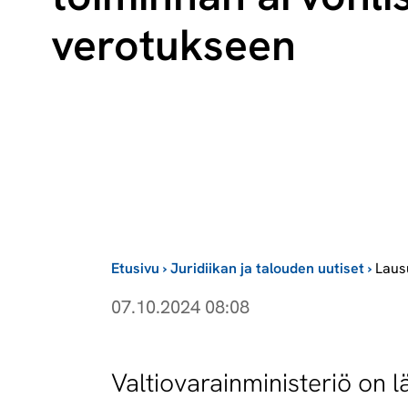
ve­ro­tuk­seen
Etusivu
›
Juridiikan ja talouden uutiset
›
Laus
07.10.2024 08:08
Valtiovarainministeriö on 