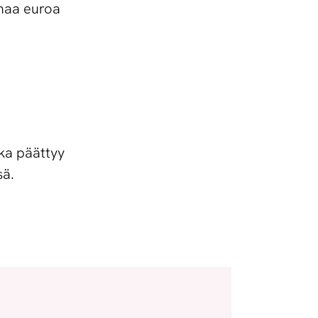
onaa euroa
ika päättyy
sä.