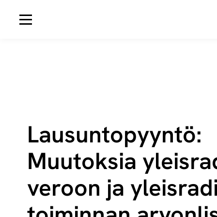
Avaa navigaatio
Lausuntopyyntö:
Muutoksia yleis­ra­
ve­roon ja yleis­ra­d
toi­min­nan ar­von­li­