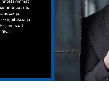
kiinnostavimmat
aisemme uutisia,
säädös- ja
-kirjoituksia ja
skirjeen saat
päivä.