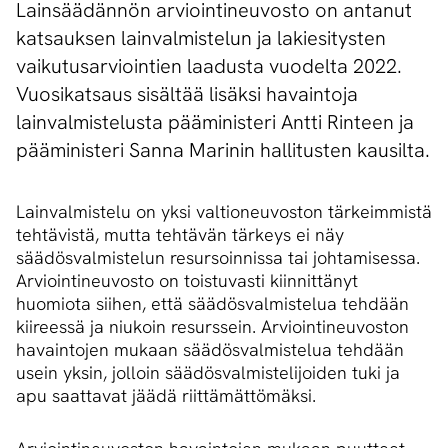
Lainsäädännön arviointineuvosto on antanut
katsauksen lainvalmistelun ja lakiesitysten
vaikutusarviointien laadusta vuodelta 2022.
Vuosikatsaus sisältää lisäksi havaintoja
lainvalmistelusta pääministeri Antti Rinteen ja
pääministeri Sanna Marinin hallitusten kausilta.
Lainvalmistelu on yksi valtioneuvoston tärkeimmistä
tehtävistä, mutta tehtävän tärkeys ei näy
säädösvalmistelun resursoinnissa tai johtamisessa.
Arviointineuvosto on toistuvasti kiinnittänyt
huomiota siihen, että säädösvalmistelua tehdään
kiireessä ja niukoin resurssein. Arviointineuvoston
havaintojen mukaan säädösvalmistelua tehdään
usein yksin, jolloin säädösvalmistelijoiden tuki ja
apu saattavat jäädä riittämättömäksi.