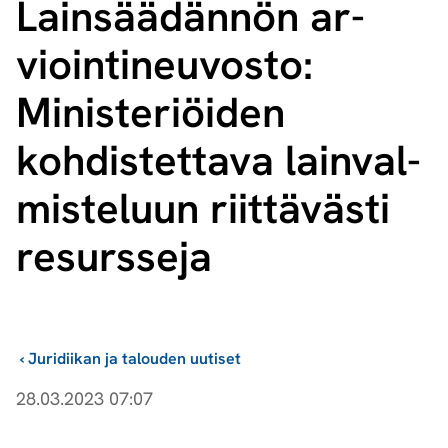
Lainsäädännön ar­
vioin­ti­neu­vos­to:
Ministeriöiden
kohdistettava lain­val­
mis­te­luun riittävästi
resursseja
›
Juridiikan ja talouden uutiset
28.03.2023 07:07