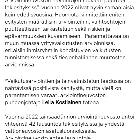
Arviointineuvoston havaintojen mukaan puutteet
lakiesityksissä vuonna 2022 olivat hyvin samanlaisia
kuin edellisvuosina. Huomiota kiinnitettiin eniten
esitysten määrällisiin arviointeihin, vaihtoehtojen
puutteelliseen tarkasteluun sekä riskien ja
epävarmuuksien kuvaamiseen. Parannettavaa on
muun muassa yritysvaikutusten arvioinnissa,
erilaisiin ihmisryhmiin kohdistuvien vaikutusten
tunnistamisessa sekä tiedonhallinnan muutosten
arvioinnissa.
”Vaikutusarviointien ja lainvalmistelun laadussa on
nähtävissä positiivista kehitystä, mutta vielä on
parantamisen varaa”, arviointineuvoston
puheenjohtaja
Leila Kostiainen
toteaa.
Vuonna 2022 lainsäädännön arviointineuvosto antoi
yhteensä 42 lausuntoa lakiesityksistä ja yhdestä
valtioneuvoston asetusluonnoksesta.
Arviointineuvosto antaa lausuntoja