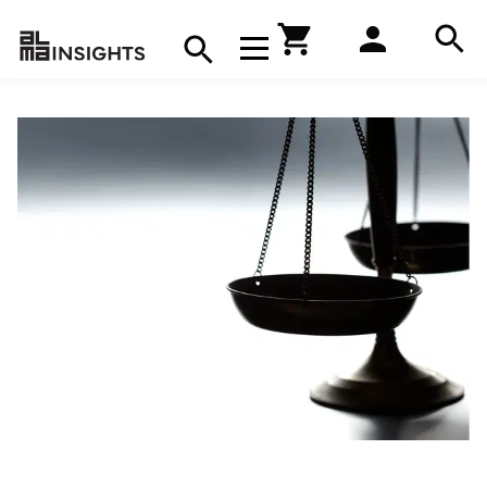
Hae
Avaa navigaatio
Kirjakauppa
Hae
Hae