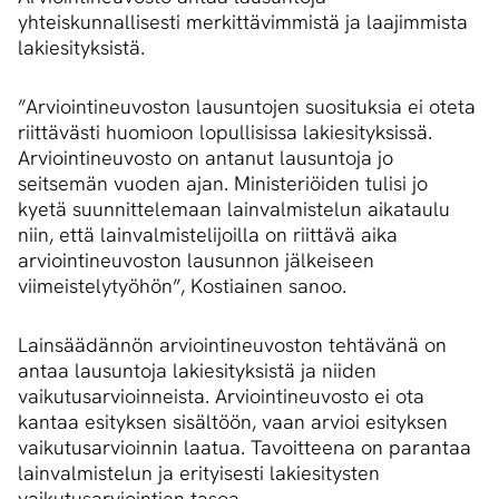
yhteiskunnallisesti merkittävimmistä ja laajimmista
lakiesityksistä.
”Arviointineuvoston lausuntojen suosituksia ei oteta
riittävästi huomioon lopullisissa lakiesityksissä.
Arviointineuvosto on antanut lausuntoja jo
seitsemän vuoden ajan. Ministeriöiden tulisi jo
kyetä suunnittelemaan lainvalmistelun aikataulu
niin, että lainvalmistelijoilla on riittävä aika
arviointineuvoston lausunnon jälkeiseen
viimeistelytyöhön”, Kostiainen sanoo.
Lainsäädännön arviointineuvoston tehtävänä on
antaa lausuntoja lakiesityksistä ja niiden
vaikutusarvioinneista. Arviointineuvosto ei ota
kantaa esityksen sisältöön, vaan arvioi esityksen
vaikutusarvioinnin laatua. Tavoitteena on parantaa
lainvalmistelun ja erityisesti lakiesitysten
vaikutusarviointien tasoa.