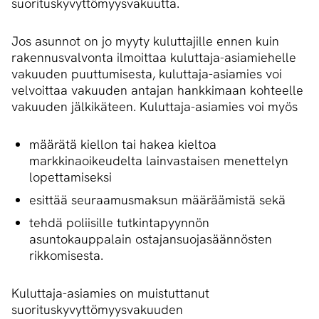
suorituskyvyttömyysvakuutta.
Jos asunnot on jo myyty kuluttajille ennen kuin
rakennusvalvonta ilmoittaa kuluttaja-asiamiehelle
vakuuden puuttumisesta, kuluttaja-asiamies voi
velvoittaa vakuuden antajan hankkimaan kohteelle
vakuuden jälkikäteen. Kuluttaja-asiamies voi myös
määrätä kiellon tai hakea kieltoa
markkinaoikeudelta lainvastaisen menettelyn
lopettamiseksi
esittää seuraamusmaksun määräämistä sekä
tehdä poliisille tutkintapyynnön
asuntokauppalain ostajansuojasäännösten
rikkomisesta.
Kuluttaja-asiamies on muistuttanut
suorituskyvyttömyysvakuuden