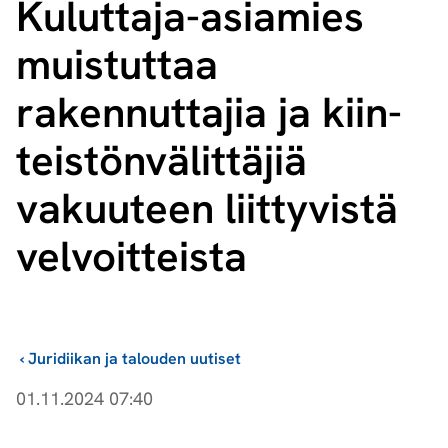
Kuluttaja-asiamies
muistuttaa
rakennuttajia ja kiin­
teis­tön­vä­lit­tä­jiä
vakuuteen liittyvistä
velvoitteista
›
Juridiikan ja talouden uutiset
01.11.2024 07:40