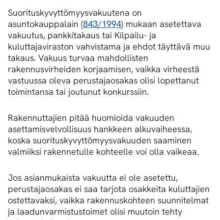
Suorituskyvyttömyysvakuutena on
asuntokauppalain (
843/1994
) mukaan asetettava
vakuutus, pankkitakaus tai Kilpailu- ja
kuluttajaviraston vahvistama ja ehdot täyttävä muu
takaus. Vakuus turvaa mahdollisten
rakennusvirheiden korjaamisen, vaikka virheestä
vastuussa oleva perustajaosakas olisi lopettanut
toimintansa tai joutunut konkurssiin.
Rakennuttajien pitää huomioida vakuuden
asettamisvelvollisuus hankkeen alkuvaiheessa,
koska suorituskyvyttömyysvakuuden saaminen
valmiiksi rakennetulle kohteelle voi olla vaikeaa.
Jos asianmukaista vakuutta ei ole asetettu,
perustajaosakas ei saa tarjota osakkeita kuluttajien
ostettavaksi, vaikka rakennuskohteen suunnitelmat
ja laadunvarmistustoimet olisi muutoin tehty