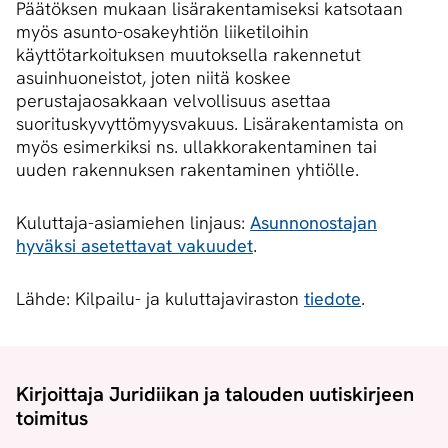
Päätöksen mukaan lisärakentamiseksi katsotaan
myös asunto-osakeyhtiön liiketiloihin
käyttötarkoituksen muutoksella rakennetut
asuinhuoneistot, joten niitä koskee
perustajaosakkaan velvollisuus asettaa
suorituskyvyttömyysvakuus. Lisärakentamista on
myös esimerkiksi ns. ullakkorakentaminen tai
uuden rakennuksen rakentaminen yhtiölle.
Kuluttaja-asiamiehen linjaus:
Asunnonostajan
hyväksi asetettavat vakuudet
.
Lähde: Kilpailu- ja kuluttajaviraston
tiedote
.
Kirjoittaja Juridiikan ja talouden uutiskirjeen
toimitus