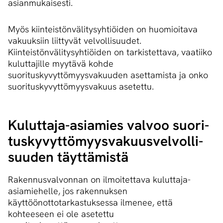
asianmukaisesti.
Myös kiinteistönvälitysyhtiöiden on huomioitava
vakuuksiin liittyvät velvollisuudet.
Kiinteistönvälitysyhtiöiden on tarkistettava, vaatiiko
kuluttajille myytävä kohde
suorituskyvyttömyysvakuuden asettamista ja onko
suorituskyvyttömyysvakuus asetettu.
Kuluttaja-asiamies valvoo suo­ri­
tus­ky­vyt­tö­myys­va­kuus­vel­vol­li­
suu­den täyttämistä
Rakennusvalvonnan on ilmoitettava kuluttaja-
asiamiehelle, jos rakennuksen
käyttöönottotarkastuksessa ilmenee, että
kohteeseen ei ole asetettu