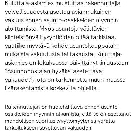
Kuluttaja-asiamies muistuttaa rakennuttajia
velvollisuudesta asettaa asianmukainen
vakuus ennen asunto-osakkeiden myynnin
aloittamista. Myös asuntoja välittävien
kiinteistönvälitysyhtiöiden pitää tarkistaa,
vaatiiko myytävä kohde asuntokauppalain
mukaista vakuutusta tai takausta. Kuluttaja-
asiamies on lokakuussa päivittänyt linjaustaan
”Asunnonostajan hyväksi asetettavat
vakuudet”, jota on tarkennettu muun muassa
lisärakentamista koskevilla ohjeilla.
Rakennuttajan on huolehdittava ennen asunto-
osakkeiden myynnin alkamista, että se on asettanut
mahdollisen suorituskyvyttömyytensä varalta
tarkoitukseen soveltuvan vakuuden.