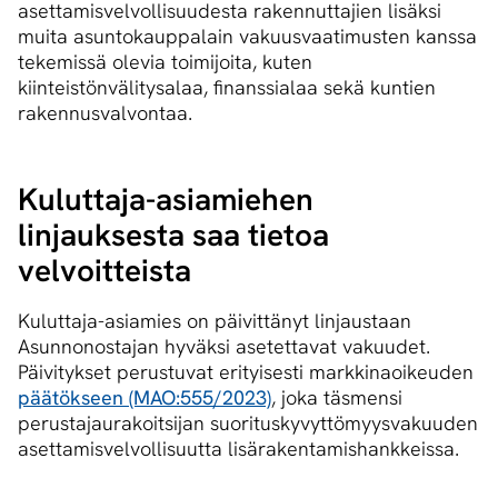
asettamisvelvollisuudesta rakennuttajien lisäksi
muita asuntokauppalain vakuusvaatimusten kanssa
tekemissä olevia toimijoita, kuten
kiinteistönvälitysalaa, finanssialaa sekä kuntien
rakennusvalvontaa.
Kuluttaja-asiamiehen
linjauksesta saa tietoa
velvoitteista
Kuluttaja-asiamies on päivittänyt linjaustaan
Asunnonostajan hyväksi asetettavat vakuudet.
Päivitykset perustuvat erityisesti markkinaoikeuden
päätökseen (MAO:555/2023)
, joka täsmensi
perustajaurakoitsijan suorituskyvyttömyysvakuuden
asettamisvelvollisuutta lisärakentamishankkeissa.