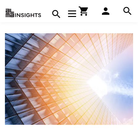
Hae
Avaa navigaatio
Kirjakauppa
Hae
Hae