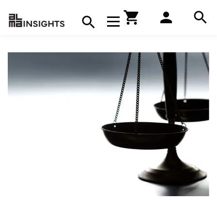
Hae
Avaa navigaatio
Kirjakauppa
Hae
Hae