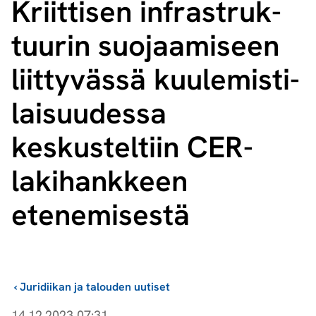
Kriittisen in­fra­struk­
tuu­rin suojaamiseen
liittyvässä kuu­le­mis­ti­
lai­suu­des­sa
keskusteltiin CER-
lakihankkeen
etenemisestä
›
Juridiikan ja talouden uutiset
14.12.2023 07:31