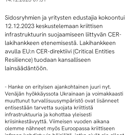
Sidosryhmien ja yritysten edustajia kokoontui
12.12.2023 keskustelemaan kriittisen
infrastruktuurin suojaamiseen liittyvän CER-
lakihankkeen etenemisestä. Lakihankkeen
avulla EU:n CER-direktiivi (Critical Entities
Resilience) tuodaan kansalliseen
lainsäädäntöön.
- Hanke on erityisen ajankohtainen juuri nyt.
Venäjän hyökkäyssota Ukrainaan ja voimakkaasti
muuttunut turvallisuusympäristö ovat lisänneet
entisestään tarvetta suojata kriittistä
infrastruktuuria ja kohottaa yleisesti
kriisinkestävyyttä. Viimeisen vuoden aikana
olemme nähneet myös Euroopassa kriittiseen