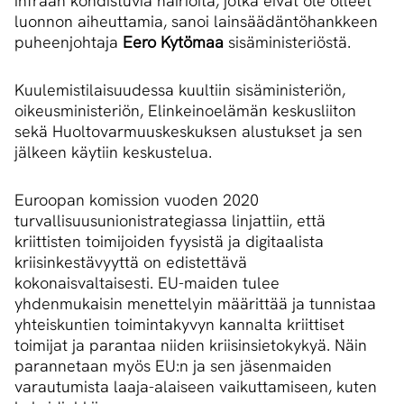
infraan kohdistuvia häiriöitä, jotka eivät ole olleet
luonnon aiheuttamia, sanoi lainsäädäntöhankkeen
puheenjohtaja
Eero Kytömaa
sisäministeriöstä.
Kuulemistilaisuudessa kuultiin sisäministeriön,
oikeusministeriön, Elinkeinoelämän keskusliiton
sekä Huoltovarmuuskeskuksen alustukset ja sen
jälkeen käytiin keskustelua.
Euroopan komission vuoden 2020
turvallisuusunionistrategiassa linjattiin, että
kriittisten toimijoiden fyysistä ja digitaalista
kriisinkestävyyttä on edistettävä
kokonaisvaltaisesti. EU-maiden tulee
yhdenmukaisin menettelyin määrittää ja tunnistaa
yhteiskuntien toimintakyvyn kannalta kriittiset
toimijat ja parantaa niiden kriisinsietokykyä. Näin
parannetaan myös EU:n ja sen jäsenmaiden
varautumista laaja-alaiseen vaikuttamiseen, kuten