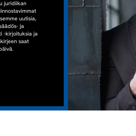
u juridiikan
kiinnostavimmat
aisemme uutisia,
säädös- ja
-kirjoituksia ja
skirjeen saat
päivä.