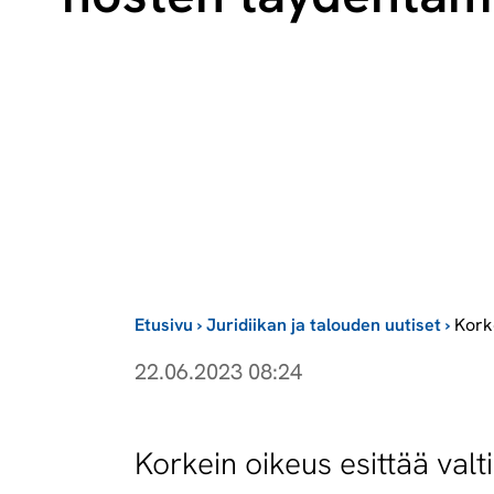
Etusivu
›
Juridiikan ja talouden uutiset
›
Kork
22.06.2023 08:24
Kor­kein oi­keus esit­tää val­