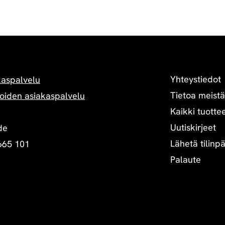
l
t
Yhteystiedot
kaspalvelu
Tietoa meistä
oiden asiakaspalvelu
Kaikki tuottee
Uutiskirjeet
de
Lähetä tilinp
665 101
Palaute