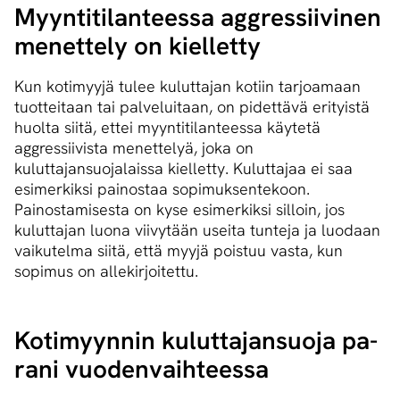
Myyn­ti­ti­lan­tees­sa aggres­sii­vi­nen
me­net­te­ly on kiel­let­ty
Kun kotimyyjä tulee kuluttajan kotiin tarjoamaan
tuotteitaan tai palveluitaan, on pidettävä erityistä
huolta siitä, ettei myyntitilanteessa käytetä
aggressiivista menettelyä, joka on
kuluttajansuojalaissa kielletty. Kuluttajaa ei saa
esimerkiksi painostaa sopimuksentekoon.
Painostamisesta on kyse esimerkiksi silloin, jos
kuluttajan luona viivytään useita tunteja ja luodaan
vaikutelma siitä, että myyjä poistuu vasta, kun
sopimus on allekirjoitettu.
Ko­ti­myyn­nin ku­lut­ta­jan­suo­ja pa­
ra­ni vuo­den­vaih­tees­sa