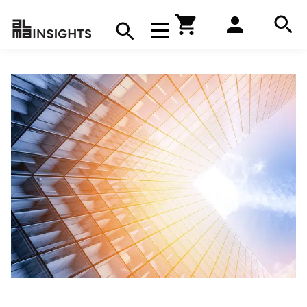
Hae
Avaa navigaatio
Kirjakauppa
Hae
Hae