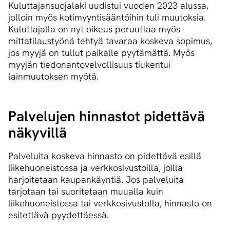
Kuluttajansuojalaki uudistui vuoden 2023 alussa,
jolloin myös kotimyyntisääntöihin tuli muutoksia.
Kuluttajalla on nyt oikeus peruuttaa myös
mittatilaustyönä tehtyä tavaraa koskeva sopimus,
jos myyjä on tullut paikalle pyytämättä. Myös
myyjän tiedonantovelvollisuus tiukentui
lainmuutoksen myötä.
Pal­ve­lu­jen hin­nas­tot pi­det­tä­vä
nä­ky­vil­lä
Palveluita koskeva hinnasto on pidettävä esillä
liikehuoneistossa ja verkkosivustoilla, joilla
harjoitetaan kaupankäyntiä. Jos palveluita
tarjotaan tai suoritetaan muualla kuin
liikehuoneistossa tai verkkosivustolla, hinnasto on
esitettävä pyydettäessä.