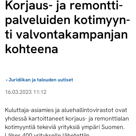
Kor­jaus- ja re­mont­ti­
pal­ve­lui­den ko­ti­myyn­
ti val­von­ta­kam­pan­jan
koh­tee­na
›
Juridiikan ja talouden uutiset
16.03.2023 11:12
Kuluttaja-asiamies ja aluehallintovirastot ovat
yhdessä kartoittaneet korjaus- ja remonttialan
kotimyyntiä tekeviä yrityksiä ympäri Suomen.
Lähes 400 yritykselle lähetettiin