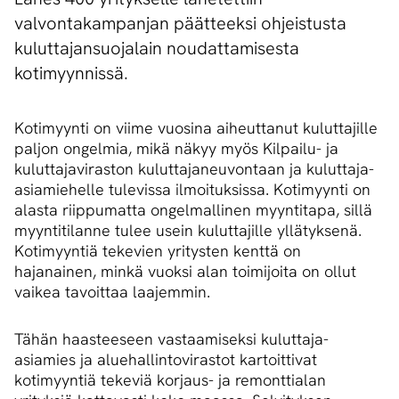
valvontakampanjan päätteeksi ohjeistusta
kuluttajansuojalain noudattamisesta
kotimyynnissä.
Kotimyynti on viime vuosina aiheuttanut kuluttajille
paljon ongelmia, mikä näkyy myös Kilpailu- ja
kuluttajaviraston kuluttajaneuvontaan ja kuluttaja-
asiamiehelle tulevissa ilmoituksissa. Kotimyynti on
alasta riippumatta ongelmallinen myyntitapa, sillä
myyntitilanne tulee usein kuluttajille yllätyksenä.
Kotimyyntiä tekevien yritysten kenttä on
hajanainen, minkä vuoksi alan toimijoita on ollut
vaikea tavoittaa laajemmin.
Tähän haasteeseen vastaamiseksi kuluttaja-
asiamies ja aluehallintovirastot kartoittivat
kotimyyntiä tekeviä korjaus- ja remonttialan