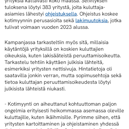
yrityksiä kattavasti koko maassa. Selvityksen
tuloksena löytyi 383 yritystä, joita kuluttaja-
asiamies lähestyi
ohjeistuksella
. Ohjeistus koskee
kotimyynnin perusasioita sekä
lakimuutoksia
, jotka
tulivat voimaan vuoden 2023 alussa.
Kampanjassa tarkasteltiin myös sitä, millaisia
käytäntöjä yrityksillä on koskien kuluttajien
oikeuksia, kuten lakisääteistä peruuttamisoikeutta.
Tarkastelu tehtiin käyttäen julkisia lähteitä,
esimerkiksi yritysten nettisivuja. Hintatietoja oli
saatavilla jonkin verran, mutta sopimusehtoja sekä
tietoa kuluttajan peruuttamisoikeudesta löytyi
julkisista lähteistä niukasti.
- Ko­ti­myyn­ti on ai­heut­ta­nut koh­tuut­to­man pal­jon
on­gel­mia eri­tyi­ses­ti hei­kom­mas­sa ase­mas­sa ole­vil­le
ku­lut­ta­jil­le, ku­ten ikäih­mi­sil­le. Py­rim­me sii­hen, että
yri­tys­ten kar­toit­ta­mi­nen ja oh­jeis­ta­mi­nen yh­des­sä