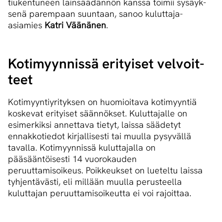
tiu­ken­tu­neen lain­sää­dän­nön kans­sa toi­mii sy­säyk­
se­nä pa­rem­paan suun­taan, sanoo kuluttaja-
asiamies
Katri Väänänen
.
Ko­ti­myyn­nis­sä eri­tyi­set vel­voit­
teet
Kotimyyntiyrityksen on huomioitava kotimyyntiä
koskevat erityiset säännökset. Kuluttajalle on
esimerkiksi annettava tietyt, laissa säädetyt
ennakkotiedot kirjallisesti tai muulla pysyvällä
tavalla. Kotimyynnissä kuluttajalla on
pääsääntöisesti 14 vuorokauden
peruuttamisoikeus. Poikkeukset on lueteltu laissa
tyhjentävästi, eli millään muulla perusteella
kuluttajan peruuttamisoikeutta ei voi rajoittaa.