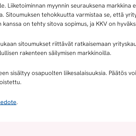
le. Liiketoiminnan myynnin seurauksena markkina ei
a. Sitoumuksen tehokkuutta varmistaa se, että yri
 kanssa on tehty sitova sopimus, ja KKV on hyväks
n mukaan sitoumukset riittävät ratkaisemaan yritysk
lullisen rakenteen säilymisen markkinoilla.
een sisältyy osapuolten liikesalaisuuksia. Päätös vo
oistettu.
iedote
.