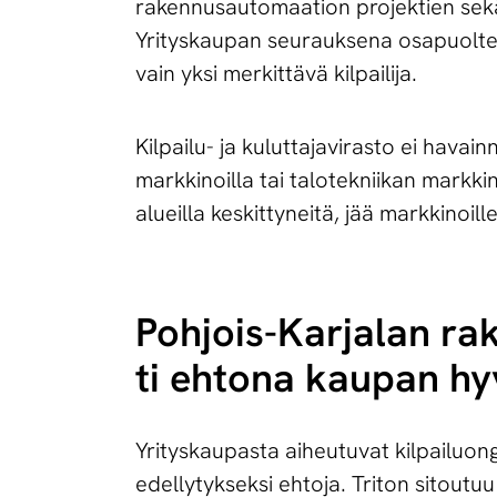
rakennusautomaation projektien sekä 
Yrityskaupan seurauksena osapuolten 
vain yksi merkittävä kilpailija.
Kilpailu- ja kuluttajavirasto ei havai
markkinoilla tai talotekniikan markk
alueilla keskittyneitä, jää markkinoille
Poh­jois-Kar­ja­lan ra­
ti eh­to­na kau­pan hy­
Yrityskaupasta aiheutuvat kilpailuo
edellytykseksi ehtoja. Triton sitout