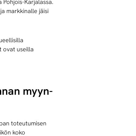
 Pohjois-Karjalassa.
 markkinalle jäisi
eellisilla
 ovat useilla
min­nan myyn­
upan toteutumisen
sikön koko