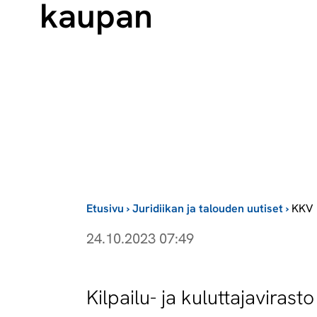
kau­pan
Etusivu
›
Juridiikan ja talouden uutiset
›
KKV hy
24.10.2023 07:49
Kilpailu- ja kuluttajaviras