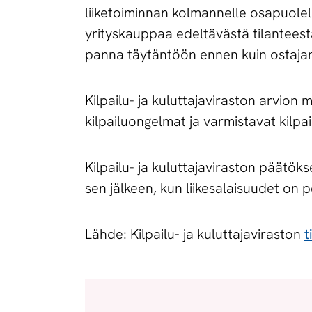
liiketoiminnan kolmannelle osapuolel
yrityskauppaa edeltävästä tilanteest
panna täytäntöön ennen kuin ostajan
Kilpailu- ja kuluttajaviraston arvio
kilpailuongelmat ja varmistavat kilpai
Kilpailu- ja kuluttajaviraston päätöks
sen jälkeen, kun liikesalaisuudet on p
Lähde: Kilpailu- ja kuluttajaviraston
t