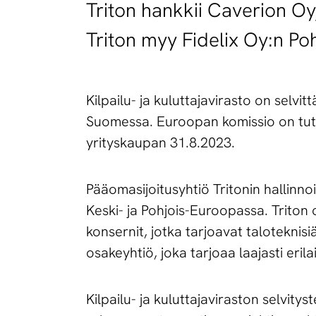
Triton hankkii Caverion O
Triton myy Fidelix Oy:n Poh
Kilpailu- ja kuluttajavirasto on selvit
Suomessa. Euroopan komissio on tutk
yrityskaupan 31.8.2023.
Pääomasijoitusyhtiö Tritonin hallinnoi
Keski- ja Pohjois-Euroopassa. Trito
konsernit, jotka tarjoavat taloteknis
osakeyhtiö, joka tarjoaa laajasti eril
Kilpailu- ja kuluttajaviraston selvityst