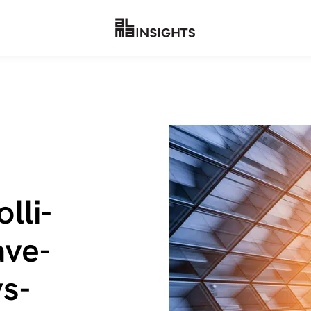
l­li­
a­ve­
ys­