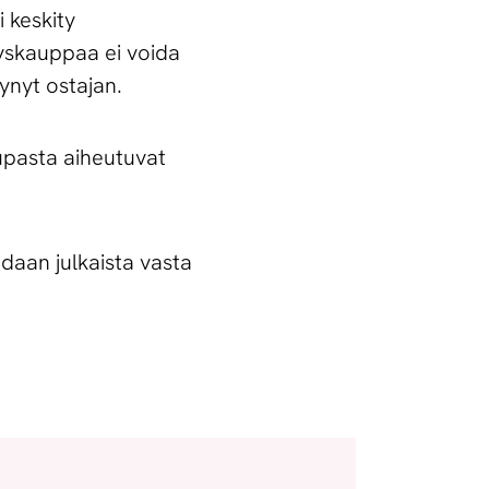
 keskity
tyskauppaa ei voida
ynyt ostajan.
aupasta aiheutuvat
idaan julkaista vasta