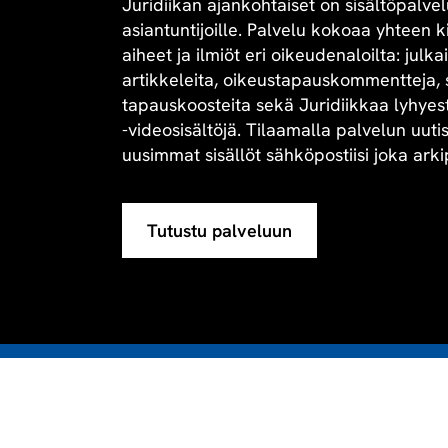
Juridiikan ajankohtaiset on sisältöpalvel
asiantuntijoille. Palvelu kokoaa yhteen 
aiheet ja ilmiöt eri oikeudenaloilta: julk
artikkeleita, oikeustapauskommentteja, 
tapauskoosteita sekä Juridiikkaa lyhyesti 
-videosisältöjä. Tilaamalla palvelun uuti
uusimmat sisällöt sähköpostiisi joka arki
Tutustu palveluun