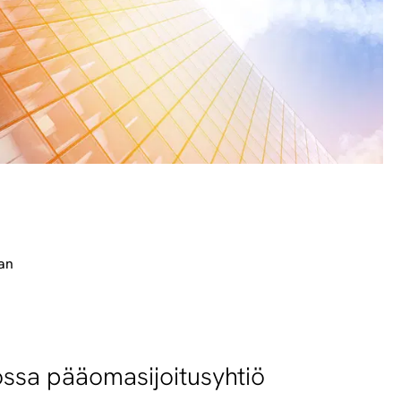
pan
jossa pääomasijoitusyhtiö