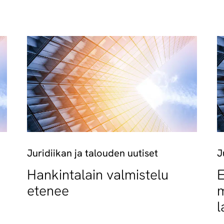
Juridiikan ja talouden uutiset
J
Hankintalain valmistelu
E
etenee
m
l
t