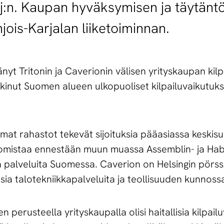
yj:n. Kaupan hyväksymisen ja täytänt
jois-Karjalan liiketoiminnan.
tänyt Tritonin ja Caverionin välisen yrityskaupan kil
inut Suomen alueen ulkopuoliset kilpailuvaikutuks
mat rahastot tekevät sijoituksia pääasiassa keskisuur
n omistaa ennestään muun muassa Assemblin- ja Ha
iä palveluita Suomessa. Caverion on Helsingin pörs
aisia talotekniikkapalveluita ja teollisuuden kunnoss
en perusteella yrityskaupalla olisi haitallisia kilpail