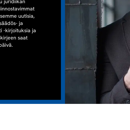
u juridiikan
kiinnostavimmat
aisemme uutisia,
säädös- ja
-kirjoituksia ja
skirjeen saat
päivä.