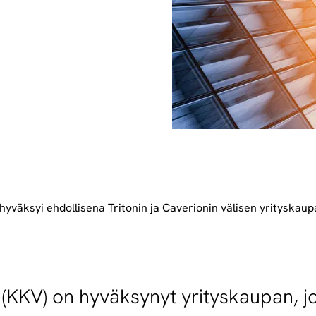
­väk­syi eh­dol­li­se­na Tri­to­nin ja Ca­ve­rio­nin vä­li­sen yri­tys­kau­
to (KKV) on hyväksynyt yrityskaupan, 