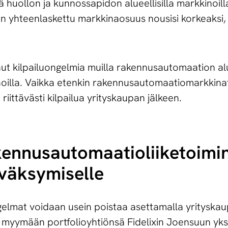
huollon ja kunnossapidon alueellisilla markkinoilla
yhteenlaskettu markkinaosuus nousisi korkeaksi, ja
nnut kilpailuongelmia muilla rakennusautomaation alu
inoilla. Vaikka etenkin rakennusautomaatiomarkkinat
 riittävästi kilpailua yrityskaupan jälkeen.
ken­nusau­to­maa­tio­lii­ke­toi­
väk­sy­mi­sel­le
ngelmat voidaan usein poistaa asettamalla yrityska
uu myymään portfolioyhtiönsä Fidelixin Joensuun yk