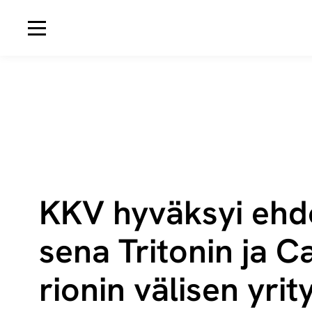
Avaa navigaatio
KKV hy­väk­syi eh­do
se­na Tri­to­nin ja C
rio­nin vä­li­sen yri­t