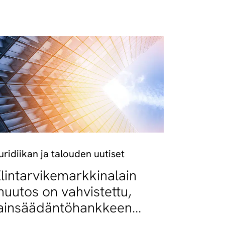
uridiikan ja talouden uutiset
lintarvikemarkkinalain
uutos on vahvistettu,
ainsäädäntöhankkeen
oinen vaihe käynnistyy