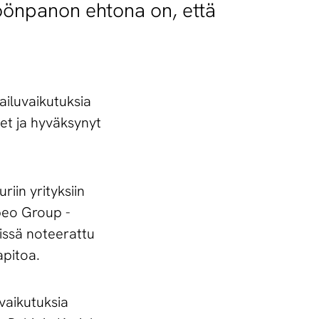
öönpanon ehtona on, että
pailuvaikutuksia
et ja hyväksynyt
iin yrityksiin
beo Group -
sissä noteerattu
apitoa.
uvaikutuksia