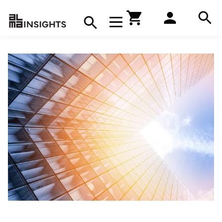
Hae
Avaa navigaatio
Kirjakauppa
Hae
Hae