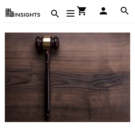
Hae
Avaa navigaatio
Kirjakauppa
Hae
Hae