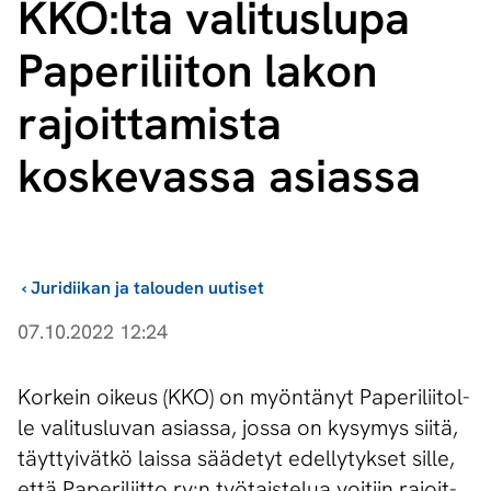
KKO:lta valituslupa
Paperiliiton lakon
rajoittamista
koskevassa asiassa
›
Juridiikan ja talouden uutiset
07.10.2022 12:24
Kor­kein oi­keus (KKO) on myön­tä­nyt Pa­pe­ri­lii­tol­
le va­li­tus­lu­van asias­sa, jos­sa on ky­sy­mys sii­tä,
täyt­tyi­vät­kö lais­sa sää­de­tyt edel­ly­tyk­set sil­le,
että Pa­pe­ri­liit­to ry:n työ­tais­te­lua voi­tiin ra­joit­