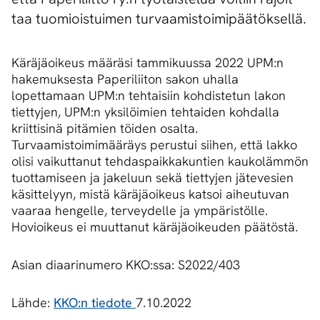
taa tuo­miois­tui­men tur­vaa­mis­toi­mi­pää­tök­sel­lä.
Käräjäoikeus määräsi tammikuussa 2022 UPM:n
hakemuksesta Paperiliiton sakon uhalla
lopettamaan UPM:n tehtaisiin kohdistetun lakon
tiettyjen, UPM:n yksilöimien tehtaiden kohdalla
kriittisinä pitämien töiden osalta.
Turvaamistoimimääräys perustui siihen, että lakko
olisi vaikuttanut tehdaspaikkakuntien kaukolämmön
tuottamiseen ja jakeluun sekä tiettyjen jätevesien
käsittelyyn, mistä käräjäoikeus katsoi aiheutuvan
vaaraa hengelle, terveydelle ja ympäristölle.
Hovioikeus ei muuttanut käräjäoikeuden päätöstä.
Asian diaarinumero KKO:ssa: S2022/403
Lähde:
KKO:n tiedote
7.10.2022