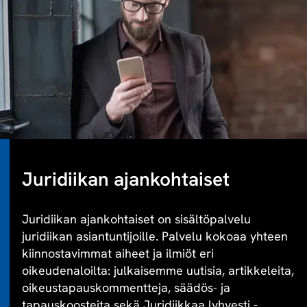
Juridiikan ajankohtaiset
Juridiikan ajankohtaiset on sisältöpalvelu
juridiikan asiantuntijoille. Palvelu kokoaa yhteen
kiinnostavimmat aiheet ja ilmiöt eri
oikeudenaloilta: julkaisemme uutisia, artikkeleita,
oikeustapauskommentteja, säädös- ja
tapauskoosteita sekä Juridiikkaa lyhyesti -