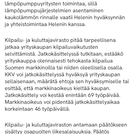
lämpöpumppuyritysten toimintaa, sillä
lämpöpumppujärjestelmien asentaminen
kaukolämmön rinnalle vaatii Helenin hyväksynnän
ja yhteistoimintaa Helenin kanssa.
Kilpailu- ja kuluttajavirasto pitää tarpeellisena
jatkaa yrityskaupan kilpailuvaikutusten
selvittämistä. Jatkokäsittelyssä tutkitaan, estääkö
yrityskauppa olennaisesti tehokasta kilpailua
Suomen markkinoilla tai niiden oleellisella osalla.
KKV voi jatkokäsittelyssä hyväksyä yrityskaupan
sellaisenaan, määrätä ehtoja sen hyväksymiselle tai
esittää, että markkinaoikeus kieltää kaupan.
Jatkokäsittely voi kestää enintään 69 työpäivää.
Markkinaoikeus voi pidentää jatkokäsittelyaikaa
korkeintaan 46 työpäivällä.
Kilpailu- ja kuluttajaviraston antamaan päätökseen
sisältyy osapuolten liikesalaisuuksia. Päätös