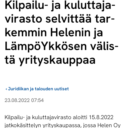
Kilpailu- ja ku­lut­ta­ja­
vi­ras­to sel­vit­tää tar­
kem­min He­le­nin ja
Läm­pöYk­kö­sen vä­lis­
tä yri­tys­kaup­paa
›
Juridiikan ja talouden uutiset
23.08.2022 07:54
Kilpailu- ja kuluttajavirasto aloitti 15.8.2022
jatkokäsittelyn yrityskaupassa, jossa Helen Oy