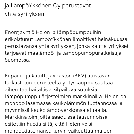
ja LämpöYkkönen Oy perustavat
yhteisyrityksen.
Energiayhtiö Helen ja lämpöpumppuihin
erikoistunut LämpöYkkönen ilmoittivat heinäkuussa
perustavansa yhteisyrityksen, jonka kautta yritykset
tarjoavat maalämpö- ja lämpöpumppuratkaisuja
Suomessa.
Kilpailu- ja kuluttajaviraston (KKV) alustavan
tarkastelun perusteella yrityskauppa saattaa
aiheuttaa haitallisia kilpailuvaikutuksia
lämpöpumppujärjestelmien markkinoilla. Helen on
monopoliasemassa kaukolämmön tuotannossa ja
myynnissä kaukolämpöverkkonsa alueella.
Markkinatoimijoilta saaduissa lausunnoissa
esitettiin huolia siitä, että Helen voisi
monopoliasemansa turvin vaikeuttaa muiden