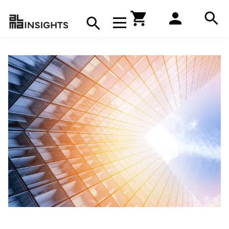
Hae
Avaa navigaatio
Kirjakauppa
Hae
Hae