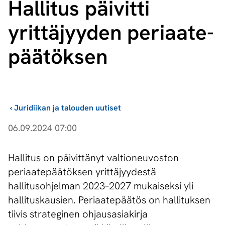
Hallitus päivitti
yrittäjyyden pe­ri­aa­te­
pää­tök­sen
›
Juridiikan ja talouden uutiset
06.09.2024 07:00
Hallitus on päivittänyt valtioneuvoston
periaatepäätöksen yrittäjyydestä
hallitusohjelman 2023–2027 mukaiseksi yli
hallituskausien. Periaatepäätös on hallituksen
tiivis strateginen ohjausasiakirja