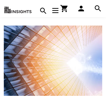
Hae
Avaa navigaatio
Kirjakauppa
Hae
Hae