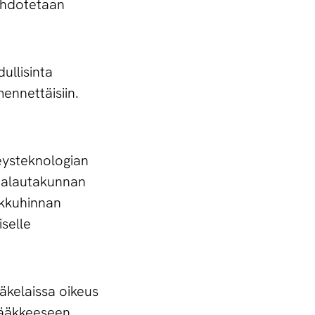
 ehdotetaan
dullisinta
ennettäisiin.
veysteknologian
ntalautakunnan
ukkuhinnan
selle
ääkelaissa oikeus
 lääkkeeseen