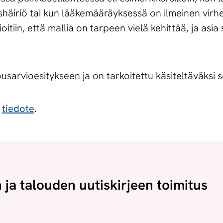
shäiriö tai kun lääkemääräyksessä on ilmeinen virh
iin, että mallia on tarpeen vielä kehittää, ja asia si
lousarvioesitykseen ja on tarkoitettu käsiteltäväksi
n
tiedote
.
n ja talouden uutiskirjeen toimitus