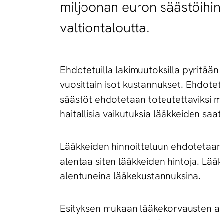
miljoonan euron säästöihi
valtiontaloutta.
Ehdotetuilla lakimuutoksilla pyritää
vuosittain isot kustannukset. Ehdote
säästöt ehdotetaan toteutettaviksi mon
haitallisia vaikutuksia lääkkeiden s
Lääkkeiden hinnoitteluun ehdotetaan 
alentaa siten lääkkeiden hintoja. Lä
alentuneina lääkekustannuksina.
Esityksen mukaan lääkekorvausten alk