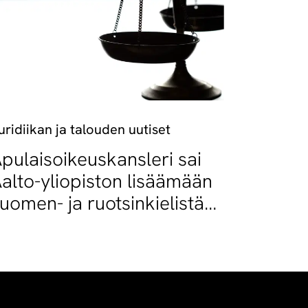
uridiikan ja talouden uutiset
pulaisoikeuskansleri sai
alto-yliopiston lisäämään
uomen- ja ruotsinkielistä
petusta