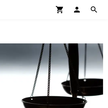
Kirjakauppa
Hae
Hae