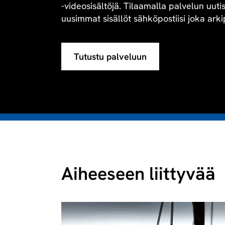
-videosisältöjä. Tilaamalla palvelun uuti
uusimmat sisällöt sähköpostiisi joka arki
Tutustu palveluun
Aiheeseen liittyvää