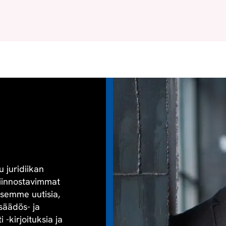
u juridiikan
kiinnostavimmat
aisemme uutisia,
säädös- ja
-kirjoituksia ja