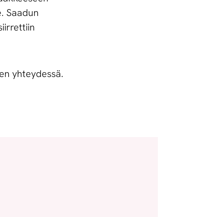
e. Saadun
irrettiin
 sen yhteydessä.