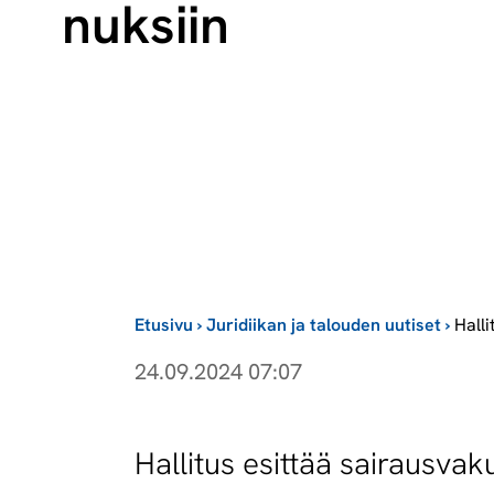
nuk­siin
Etusivu
›
Juridiikan ja talouden uutiset
›
Hall
24.09.2024 07:07
Hallitus esittää sairausvak