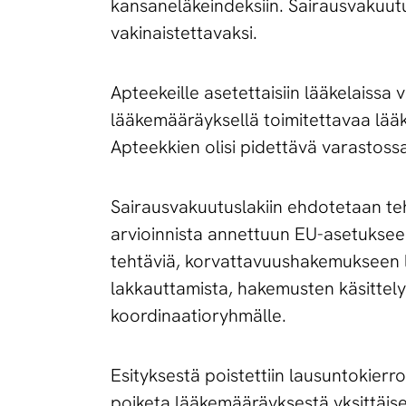
kansaneläkeindeksiin. Sairausvakuut
vakinaistettavaksi.
Apteekeille asetettaisiin lääkelaissa v
lääkemääräyksellä toimitettavaa lääk
Apteekkien olisi pidettävä varastoss
Sairausvakuutuslakiin ehdotetaan teh
arvioinnista annettuun EU-asetuksee
tehtäviä, korvattavuushakemukseen li
lakkauttamista, hakemusten käsittel
koordinaatioryhmälle.
Esityksestä poistettiin lausuntokierro
poiketa lääkemääräyksestä yksittäises