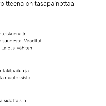
oitteena on tasapainottaa
hteiskunnalle
aisuudesta. Vaaditut
la olisi vähiten
takilpailua ja
sta muutoksista
 sidottaisiin