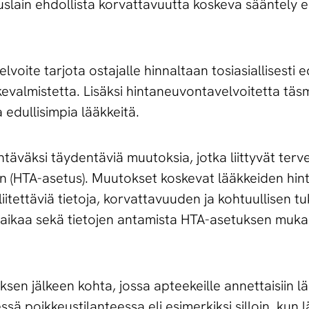
uslain ehdollista korvattavuutta koskeva sääntely
elvoite tarjota ostajalle hinnaltaan tosiasiallisesti e
evalmistetta. Lisäksi hintaneuvontavelvoitetta täsm
a edullisimpia lääkkeitä.
täväksi täydentäviä muutoksia, jotka liittyvät ter
n (HTA-asetus). Muutokset koskevat lääkkeiden hi
itettäviä tietoja, korvattavuuden ja kohtuullisen t
yaikaa sekä tietojen antamista HTA-asetuksen mukai
ksen jälkeen kohta, jossa apteekeille annettaisiin l
sä poikkeustilanteessa eli esimerkiksi silloin, kun