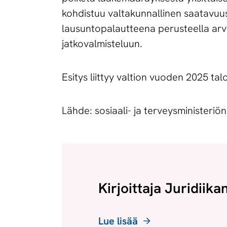
kohdistuu valtakunnallinen saatavuu
lausuntopalautteena perusteella arvioit
jatkovalmisteluun.
Esitys liittyy valtion vuoden 2025 ta
Lähde: sosiaali- ja terveysministeriö
Kirjoittaja Juridiika
Lue lisää