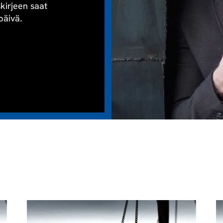
skirjeen saat
päivä.