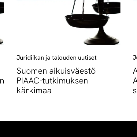
Juridiikan ja talouden uutiset
J
Suomen aikuisväestö
A
an
PIAAC-tutkimuksen
A
kärkimaa
s
o