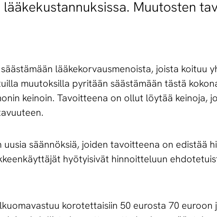
n lääkekustannuksissa. Muutosten tav
n säästämään lääkekorvausmenoista, joista koituu y
tuilla muutoksilla pyritään säästämään tästä kokon
in keinoin. Tavoitteena on ollut löytää keinoja, joil
aatavuuteen.
uusia säännöksiä, joiden tavoitteena on edistää hin
äkkeenkäyttäjät hyötyisivät hinnoitteluun ehdotetui
uomavastuu korotettaisiin 50 eurosta 70 euroon ja