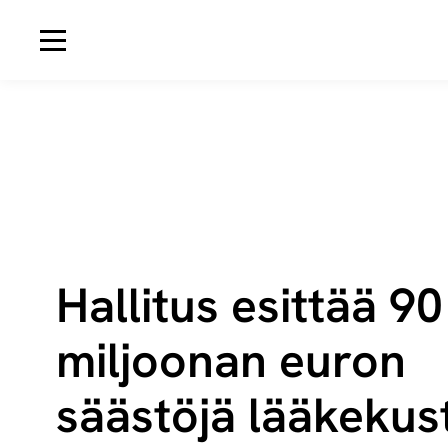
Avaa navigaatio
Hallitus esittää 90
miljoonan euron
säästöjä lää­ke­kus­