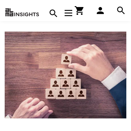
Hae
Avaa navigaatio
Kirjakauppa
Hae
Hae