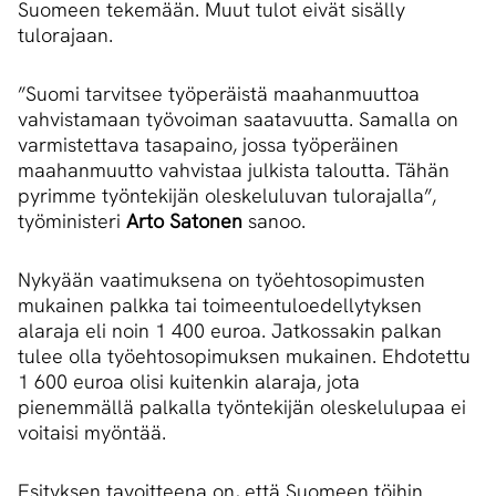
Suomeen tekemään. Muut tulot eivät sisälly
tulorajaan.
”Suomi tarvitsee työperäistä maahanmuuttoa
vahvistamaan työvoiman saatavuutta. Samalla on
varmistettava tasapaino, jossa työperäinen
maahanmuutto vahvistaa julkista taloutta. Tähän
pyrimme työntekijän oleskeluluvan tulorajalla”,
työministeri
Arto Satonen
sanoo.
Nykyään vaatimuksena on työehtosopimusten
mukainen palkka tai toimeentuloedellytyksen
alaraja eli noin 1 400 euroa. Jatkossakin palkan
tulee olla työehtosopimuksen mukainen. Ehdotettu
1 600 euroa olisi kuitenkin alaraja, jota
pienemmällä palkalla työntekijän oleskelulupaa ei
voitaisi myöntää.
Esityksen tavoitteena on, että Suomeen töihin