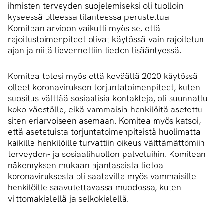
ihmisten terveyden suojelemiseksi oli tuolloin
kyseessä olleessa tilanteessa perusteltua.
Komitean arvioon vaikutti myös se, että
rajoitustoimenpiteet olivat käytössä vain rajoitetun
ajan ja niitä lievennettiin tiedon lisääntyessä.
Komitea totesi myös että keväällä 2020 käytössä
olleet koronaviruksen torjuntatoimenpiteet, kuten
suositus välttää sosiaalisia kontakteja, oli suunnattu
koko väestölle, eikä vammaisia henkilöitä asetettu
siten eriarvoiseen asemaan. Komitea myös katsoi,
että asetetuista torjuntatoimenpiteistä huolimatta
kaikille henkilöille turvattiin oikeus välttämättömiin
terveyden- ja sosiaalihuollon palveluihin. Komitean
näkemyksen mukaan ajantasaista tietoa
koronaviruksesta oli saatavilla myös vammaisille
henkilöille saavutettavassa muodossa, kuten
viittomakielellä ja selkokielellä.