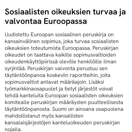
Sosiaalisten oikeuksien turvaa ja
valvontaa Euroopassa
Uudistettu Euroopan sosiaalinen peruskirja on
kansainvälinen sopimus, joka turvaa sosiaalisten
oikeuksien toteutumista Euroopassa. Peruskirjan
oikeudet on taattava kaikille sopimusvaltioiden
oikeudenkäyttöpiirissä oleville henkilöille ilman
syrjintää. Peruskirjan valvonta perustuu sen
täytäntöönpanoa koskeviin raportteihin, joita
sopimusvaltiot antavat määräajoin. Lisäksi
työmarkkinaosapuolet ja tietyt järjestöt voivat
tehdä kanteluita Euroopan sosiaalisten oikeuksien
komitealle peruskirjan määräysten puutteellisesta
täytäntöönpanosta. Suomi on ainoana osapuolena
mahdollistanut myös kansallisten
kansalaisjärjestöjen kanteluoikeuden peruskirjan
nojalla.