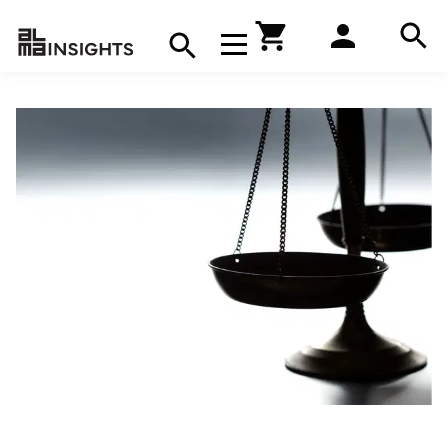
Hae
Avaa navigaatio
Kirjakauppa
Hae
Hae