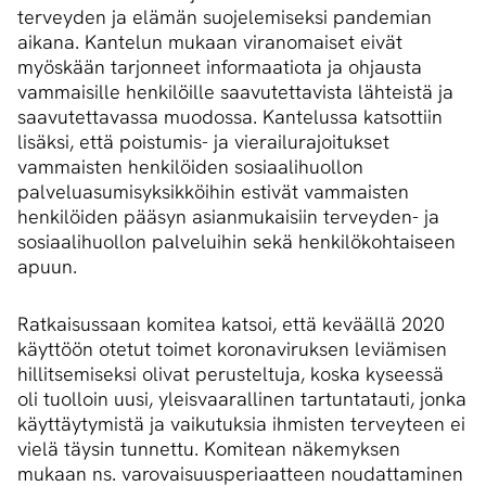
terveyden ja elämän suojelemiseksi pandemian
aikana. Kantelun mukaan viranomaiset eivät
myöskään tarjonneet informaatiota ja ohjausta
vammaisille henkilöille saavutettavista lähteistä ja
saavutettavassa muodossa. Kantelussa katsottiin
lisäksi, että poistumis- ja vierailurajoitukset
vammaisten henkilöiden sosiaalihuollon
palveluasumisyksikköihin estivät vammaisten
henkilöiden pääsyn asianmukaisiin terveyden- ja
sosiaalihuollon palveluihin sekä henkilökohtaiseen
apuun.
Ratkaisussaan komitea katsoi, että keväällä 2020
käyttöön otetut toimet koronaviruksen leviämisen
hillitsemiseksi olivat perusteltuja, koska kyseessä
oli tuolloin uusi, yleisvaarallinen tartuntatauti, jonka
käyttäytymistä ja vaikutuksia ihmisten terveyteen ei
vielä täysin tunnettu. Komitean näkemyksen
mukaan ns. varovaisuusperiaatteen noudattaminen