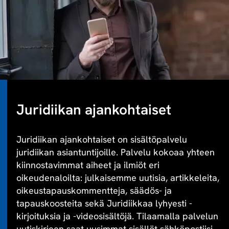
Juridiikan ajankohtaiset
Juridiikan ajankohtaiset on sisältöpalvelu
juridiikan asiantuntijoille. Palvelu kokoaa yhteen
kiinnostavimmat aiheet ja ilmiöt eri
oikeudenaloilta: julkaisemme uutisia, artikkeleita,
oikeustapauskommentteja, säädös- ja
tapauskoosteita sekä Juridiikkaa lyhyesti -
kirjoituksia ja -videosisältöjä. Tilaamalla palvelun
uutiskirjeen saat uusimmat sisällöt sähköpostiisi