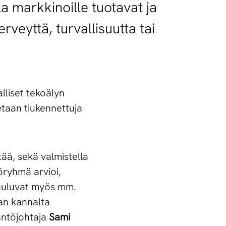
a markkinoille tuotavat ja
veyttä, turvallisuutta tai
alliset tekoälyn
tetaan tiukennettuja
ää, sekä valmistella
öryhmä arvioi,
kuuluvat myös mm.
ian kannalta
däntöjohtaja
Sami