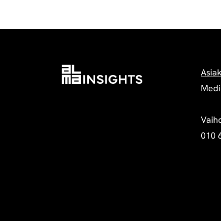
Asia
Medi
Vaih
010 