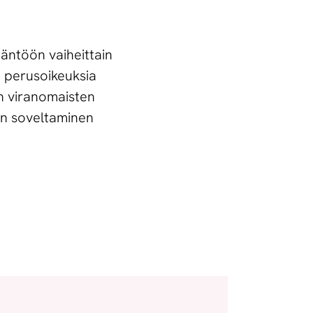
äntöön vaiheittain
sa perusoikeuksia
n viranomaisten
en soveltaminen