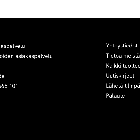
Yhteystiedot
kaspalvelu
Tietoa meistä
oiden asiakaspalvelu
Kaikki tuottee
Uutiskirjeet
de
Lähetä tilinp
665 101
Palaute