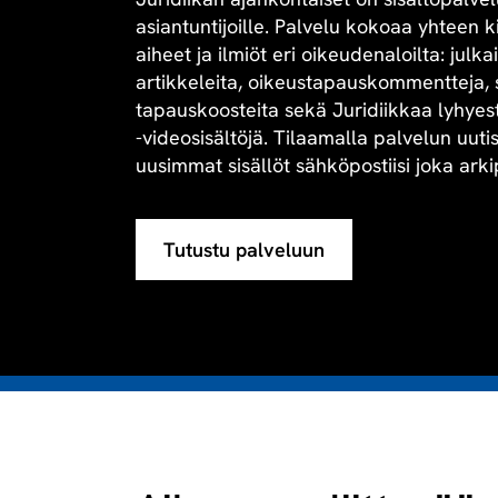
asiantuntijoille. Palvelu kokoaa yhteen 
aiheet ja ilmiöt eri oikeudenaloilta: julk
artikkeleita, oikeustapauskommentteja, 
tapauskoosteita sekä Juridiikkaa lyhyesti 
-videosisältöjä. Tilaamalla palvelun uuti
uusimmat sisällöt sähköpostiisi joka arki
Tutustu palveluun