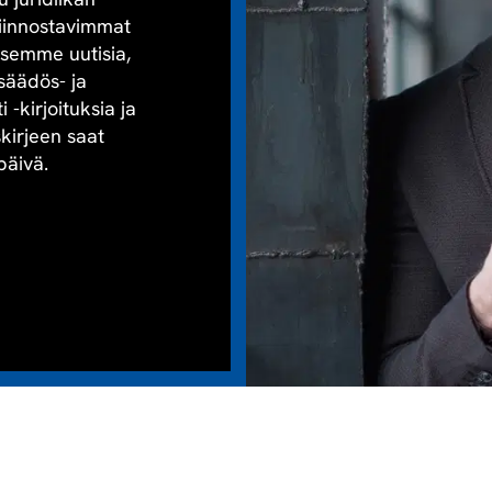
kiinnostavimmat
aisemme uutisia,
säädös- ja
-kirjoituksia ja
skirjeen saat
päivä.