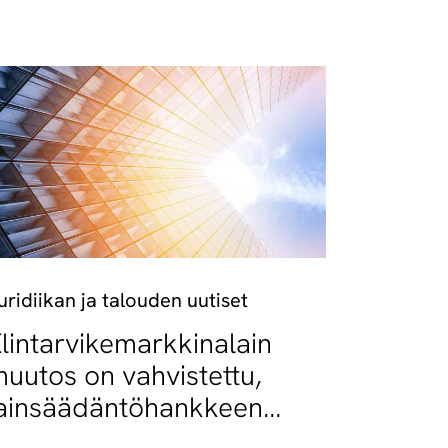
uridiikan ja talouden uutiset
lintarvikemarkkinalain
uutos on vahvistettu,
ainsäädäntöhankkeen
oinen vaihe käynnistyy