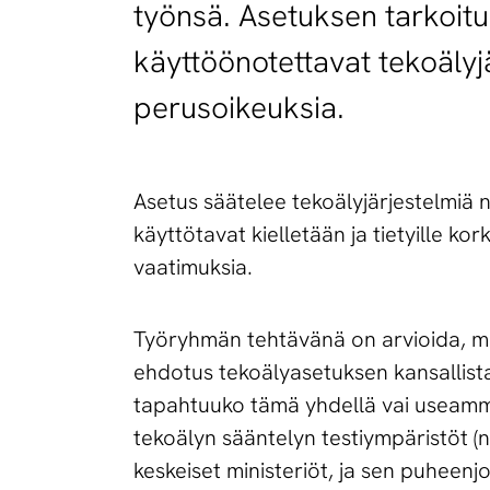
työnsä. Asetuksen tarkoitu
käyttöönotettavat tekoälyjä
perusoikeuksia.
Asetus säätelee tekoälyjärjestelmiä ni
käyttötavat kielletään ja tietyille kor
vaatimuksia.
Työryhmän tehtävänä on arvioida, mit
ehdotus tekoälyasetuksen kansallist
tapahtuuko tämä yhdellä vai useamma
tekoälyn sääntelyn testiympäristöt (
keskeiset ministeriöt, ja sen puheenj