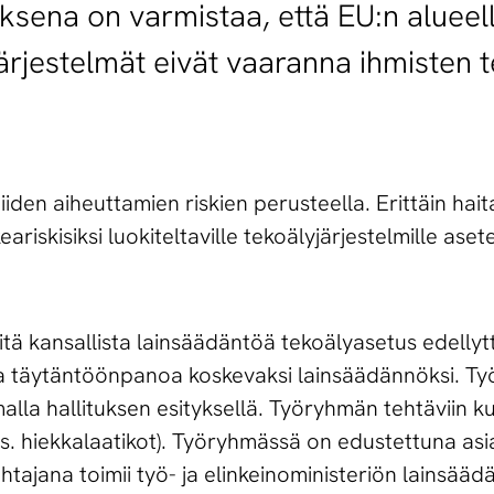
ksena on varmistaa, että EU:n alueell
rjestelmät eivät vaaranna ihmisten ter
iden aiheuttamien riskien perusteella. Erittäin hait
keariskisiksi luokiteltaville tekoälyjärjestelmille ase
ä kansallista lainsäädäntöä tekoälyasetus edellytt
a täytäntöönpanoa koskevaksi lainsäädännöksi. Ty
lla hallituksen esityksellä. Työryhmän tehtäviin 
ns. hiekkalaatikot). Työryhmässä on edustettuna as
ohtajana toimii työ- ja elinkeinoministeriön lainsää