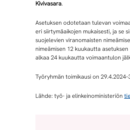
Kivivasara
.
Asetuksen odotetaan tulevan voimaan
eri siirtymäaikojen mukaisesti, ja se
suojelevien viranomaisten nimeämise
nimeämisen 12 kuukautta asetuksen v
alkaa 24 kuukautta voimaantulon jäl
Työryhmän toimikausi on 29.4.2024–
Lähde: työ- ja elinkeinoministeriön
ti