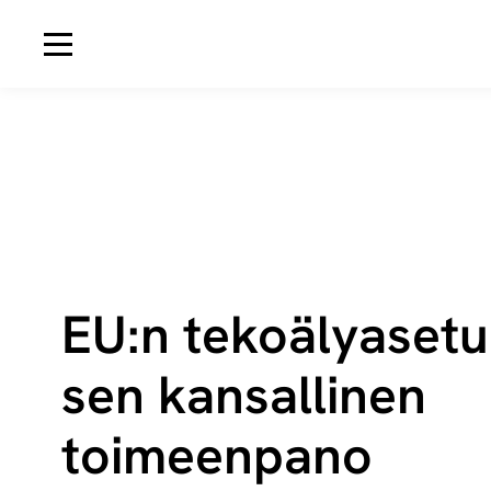
Avaa navigaatio
EU:n te­ko­ä­ly­ase­t
sen kansallinen
toimeenpano