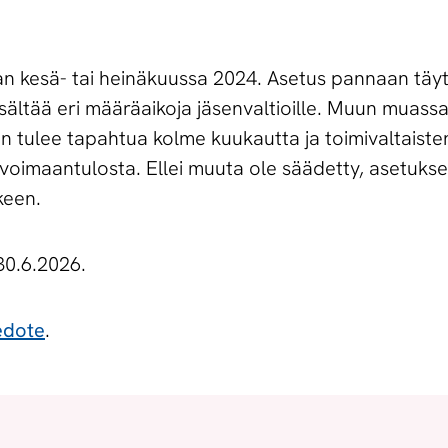
 kesä- tai heinäkuussa 2024. Asetus pannaan täyt
 sisältää eri määräaikoja jäsenvaltioille. Muun muas
n tulee tapahtua kolme kuukautta ja toimivaltaiste
oimaantulosta. Ellei muuta ole säädetty, asetuks
keen.
30.6.2026.
edote
.