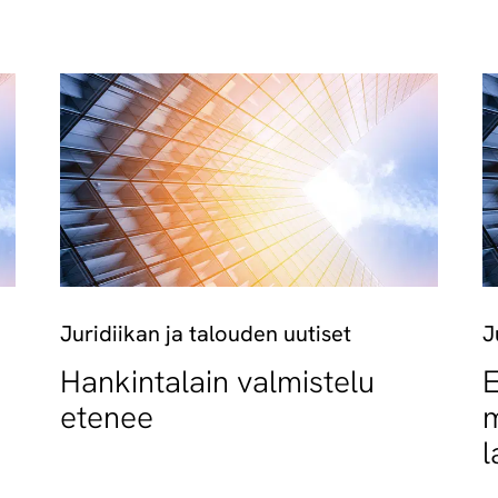
Juridiikan ja talouden uutiset
J
Hankintalain valmistelu
E
etenee
m
l
t