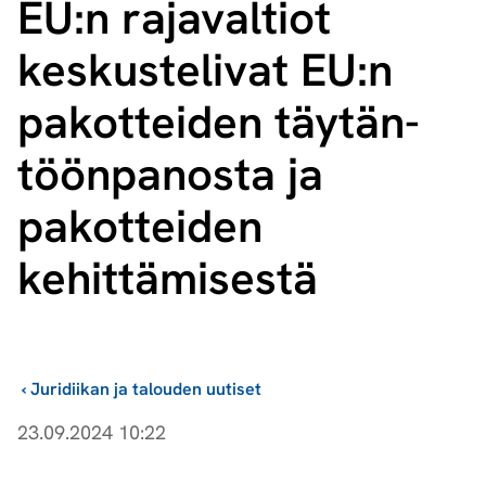
EU:n rajavaltiot
keskustelivat EU:n
pakotteiden täy­tän­
töön­pa­nos­ta ja
pakotteiden
kehittämisestä
›
Juridiikan ja talouden uutiset
23.09.2024 10:22