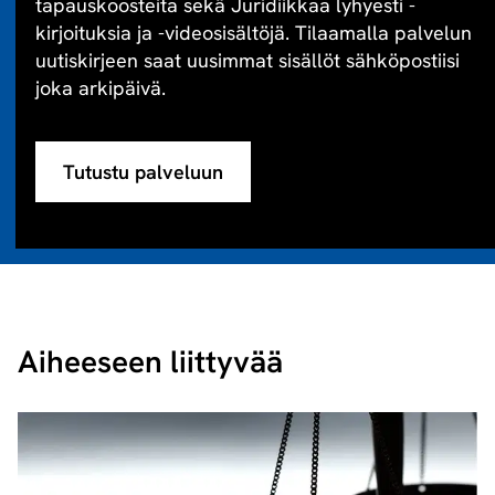
tapauskoosteita sekä Juridiikkaa lyhyesti -
kirjoituksia ja -videosisältöjä. Tilaamalla palvelun
uutiskirjeen saat uusimmat sisällöt sähköpostiisi
joka arkipäivä.
Tutustu palveluun
Aiheeseen liittyvää