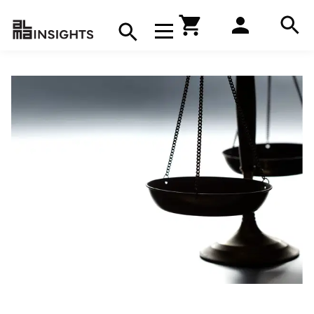
Hae
Avaa navigaatio
Kirjakauppa
Hae
Hae