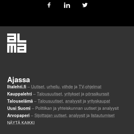
Follow
us