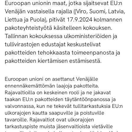
Euroopan unionin maat, jotka sijaitsevat EU:n
Venäjän vastaisella rajalla ((Viro, Suomi, Latvia,
Liettua ja Puola), pitivät 17.9.2024 kolmannen
pakoteyhteistyötä käsitelleen kokouksen.
Tallinnan kokouksessa ulkoministeriöiden ja
tullivirastojen edustajat keskustelivat
pakotteiden tehokkaasta toimeenpanosta ja
pakotteiden kiertämisen estämisestä.
Euroopan unioni on asettanut Venäjälle
ennennäkemättömän laajoja pakotteita.
Rajavaltioilla on keskeinen rooli ja ne jakavat
taakan EU:n pakotteiden täytäntöönpanossa ja
valvonnassa, kun ne tekevät tullitarkastuksia EU:n
ulkorajojen kautta saapuville ja poistuville
tavaroille. Rajavaltiot ovat ulkorajojen
tarkastuspiste muista jäsenvaltioista vietäville