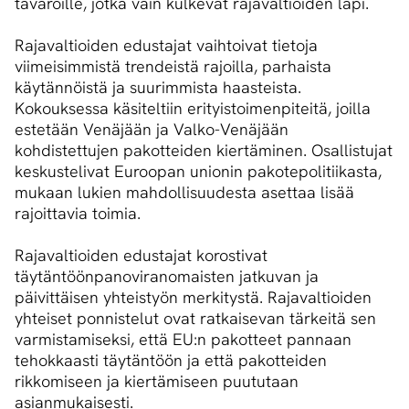
tavaroille, jotka vain kulkevat rajavaltioiden läpi.
Rajavaltioiden edustajat vaihtoivat tietoja
viimeisimmistä trendeistä rajoilla, parhaista
käytännöistä ja suurimmista haasteista.
Kokouksessa käsiteltiin erityistoimenpiteitä, joilla
estetään Venäjään ja Valko-Venäjään
kohdistettujen pakotteiden kiertäminen. Osallistujat
keskustelivat Euroopan unionin pakotepolitiikasta,
mukaan lukien mahdollisuudesta asettaa lisää
rajoittavia toimia.
Rajavaltioiden edustajat korostivat
täytäntöönpanoviranomaisten jatkuvan ja
päivittäisen yhteistyön merkitystä. Rajavaltioiden
yhteiset ponnistelut ovat ratkaisevan tärkeitä sen
varmistamiseksi, että EU:n pakotteet pannaan
tehokkaasti täytäntöön ja että pakotteiden
rikkomiseen ja kiertämiseen puututaan
asianmukaisesti.