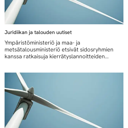
Juridiikan ja talouden uutiset
Ympäristöministeriö ja maa- ja
metsätalousministeriö etsivät sidosryhmien
kanssa ratkaisuja kierrätyslannoitteiden
muoviongelmaan