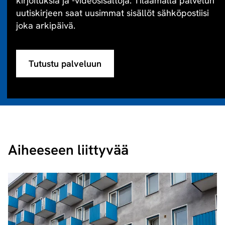
kirjoituksia ja -videosisältöjä. Tilaamalla palvelun
uutiskirjeen saat uusimmat sisällöt sähköpostiisi
joka arkipäivä.
Tutustu palveluun
Aiheeseen liittyvää