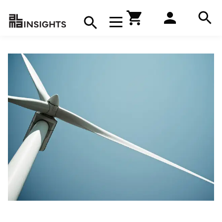
Hae
Avaa navigaatio
Kirjakauppa
Hae
Hae