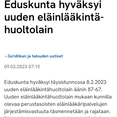
Eduskunta hyväksyi
uuden eläin­lää­kin­tä­
huol­to­lain
›
Juridiikan ja talouden uutiset
09.02.2023 07:15
Eduskunta hyväksyi täysistunnossa 8.2.2023
uuden eläinlääkintähuoltolain äänin 87-67​.
Uuden eläinlääkintähuoltolain mukaan kunnilla
olevaa perustasoisten eläinlääkäripalvelujen
järjestämisvastuuta täsmennetään ja rajataan.