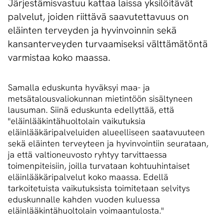
Järjestämisvastuu kattaa laissa yksilöitävät
palvelut, joiden riittävä saavutettavuus on
eläinten terveyden ja hyvinvoinnin sekä
kansanterveyden turvaamiseksi välttämätöntä
varmistaa koko maassa.
Samalla eduskunta hyväksyi maa- ja
metsätalousvaliokunnan mietintöön sisältyneen
lausuman. Siinä eduskunta edellyttää, että
"eläinlääkintähuoltolain vaikutuksia
eläinlääkäripalveluiden alueelliseen saatavuuteen
sekä eläinten terveyteen ja hyvinvointiin seurataan,
ja että valtioneuvosto ryhtyy tarvittaessa
toimenpiteisiin, joilla turvataan kohtuuhintaiset
eläinlääkäripalvelut koko maassa. Edellä
tarkoitetuista vaikutuksista toimitetaan selvitys
eduskunnalle kahden vuoden kuluessa
eläinlääkintähuoltolain voimaantulosta."